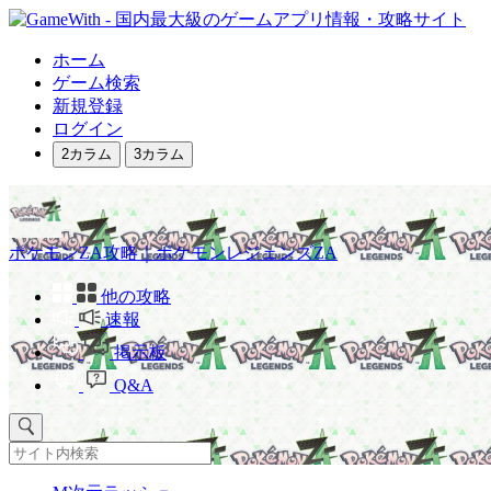
ホーム
ゲーム検索
新規登録
ログイン
2カラム
3カラム
ポケモンZA攻略｜ポケモンレジェンズZA
他の攻略
速報
掲示板
Q&A