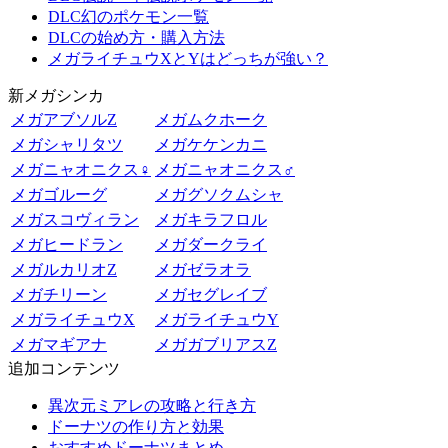
DLC幻のポケモン一覧
DLCの始め方・購入方法
メガライチュウXとYはどっちが強い？
新メガシンカ
メガアブソルZ
メガムクホーク
メガシャリタツ
メガケケンカニ
メガニャオニクス♀
メガニャオニクス♂
メガゴルーグ
メガグソクムシャ
メガスコヴィラン
メガキラフロル
メガヒードラン
メガダークライ
メガルカリオZ
メガゼラオラ
メガチリーン
メガセグレイブ
メガライチュウX
メガライチュウY
メガマギアナ
メガガブリアスZ
追加コンテンツ
異次元ミアレの攻略と行き方
ドーナツの作り方と効果
おすすめドーナツまとめ