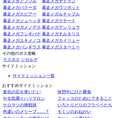
暴走メガアブソル
暴走メガヤドラン
暴走メガバクーダ
暴走メガウツボット
暴走メガスピアー
暴走メガルチャブル
暴走メガジュペッタ
暴走メガクチート
暴走メガガメノデス
暴走メガデンリュウ
暴走メガフシギバナ
暴走メガチルタリス
暴走メガユキメノコ
暴走メガカイリュー
暴走メガバンギラス
暴走メガスターミー
その他のボス攻略
ラスボス
ジガルデ
サイドミッション
サイドミッション一覧
おすすめサイドミッション
進化の石を使いたい
休憩中にひと勝負
やる気満々ハリマロン
フォッコのためにできること
ケロマツの挑戦状
いろとりどりのフラベベたち
色違いのメリープ……？
モミジのおねがい