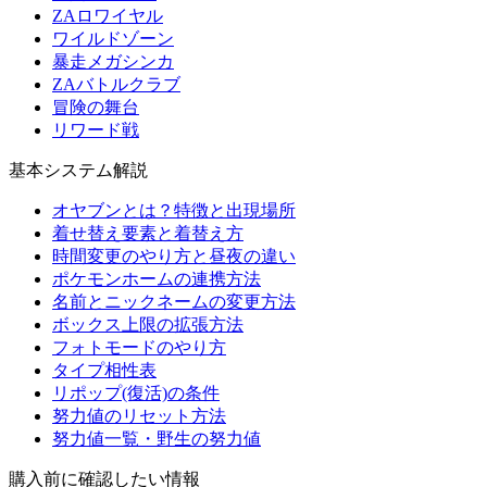
ZAロワイヤル
ワイルドゾーン
暴走メガシンカ
ZAバトルクラブ
冒険の舞台
リワード戦
基本システム解説
オヤブンとは？特徴と出現場所
着せ替え要素と着替え方
時間変更のやり方と昼夜の違い
ポケモンホームの連携方法
名前とニックネームの変更方法
ボックス上限の拡張方法
フォトモードのやり方
タイプ相性表
リポップ(復活)の条件
努力値のリセット方法
努力値一覧・野生の努力値
購入前に確認したい情報