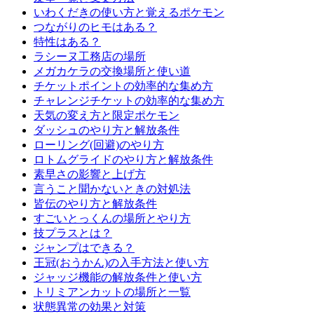
いわくだきの使い方と覚えるポケモン
つながりのヒモはある？
特性はある？
ラシーヌ工務店の場所
メガカケラの交換場所と使い道
チケットポイントの効率的な集め方
チャレンジチケットの効率的な集め方
天気の変え方と限定ポケモン
ダッシュのやり方と解放条件
ローリング(回避)のやり方
ロトムグライドのやり方と解放条件
素早さの影響と上げ方
言うこと聞かないときの対処法
皆伝のやり方と解放条件
すごいとっくんの場所とやり方
技プラスとは？
ジャンプはできる？
王冠(おうかん)の入手方法と使い方
ジャッジ機能の解放条件と使い方
トリミアンカットの場所と一覧
状態異常の効果と対策