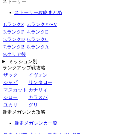
ストーリー
ストーリー攻略まとめ
1.ランクZ
2.ランクY〜V
3.ランクF
4.ランクE
5.ランクD
6.ランクC
7.ランクB
8.ランクA
9.クリア後
ミッション別
ランクアップ戦攻略
ザック
イヴォン
シャビ
リンタロー
マスカット
カナリィ
シロー
カラスバ
ユカリ
グリ
暴走メガシンカ攻略
暴走メガシンカ一覧