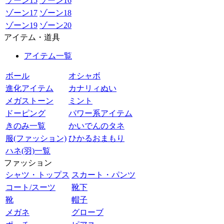
ゾーン15
ゾーン16
ゾーン17
ゾーン18
ゾーン19
ゾーン20
アイテム・道具
アイテム一覧
ボール
オシャボ
進化アイテム
カナリィぬい
メガストーン
ミント
ドーピング
パワー系アイテム
きのみ一覧
かいでんのタネ
服(ファッション)
ひかるおまもり
ハネ(羽)一覧
ファッション
シャツ・トップス
スカート・パンツ
コート/スーツ
靴下
靴
帽子
メガネ
グローブ