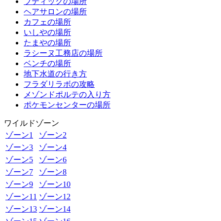
ブティックの場所
ヘアサロンの場所
カフェの場所
いしやの場所
たまやの場所
ラシーヌ工務店の場所
ベンチの場所
地下水道の行き方
フラダリラボの攻略
メゾンドポルテの入り方
ポケモンセンターの場所
ワイルドゾーン
ゾーン1
ゾーン2
ゾーン3
ゾーン4
ゾーン5
ゾーン6
ゾーン7
ゾーン8
ゾーン9
ゾーン10
ゾーン11
ゾーン12
ゾーン13
ゾーン14