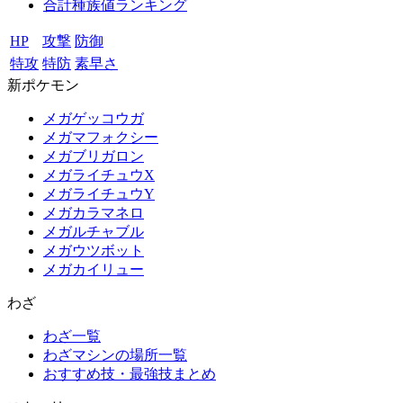
合計種族値ランキング
HP
攻撃
防御
特攻
特防
素早さ
新ポケモン
メガゲッコウガ
メガマフォクシー
メガブリガロン
メガライチュウX
メガライチュウY
メガカラマネロ
メガルチャブル
メガウツボット
メガカイリュー
わざ
わざ一覧
わざマシンの場所一覧
おすすめ技・最強技まとめ