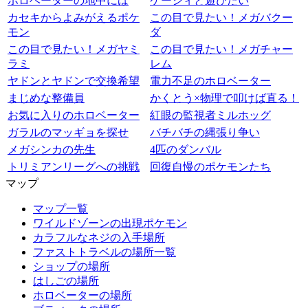
ホロベーターの地中には
ケーシィと遊びたい
カセキからよみがえるポケ
この目で見たい！メガバクー
モン
ダ
この目で見たい！メガヤミ
この目で見たい！メガチャー
ラミ
レム
ヤドンとヤドンで交換希望
電力不足のホロベーター
まじめな整備員
かくとう×物理で叩けば直る！
お気に入りのホロベーター
紅眼の監視者ミルホッグ
ガラルのマッギョを探せ
バチバチの縄張り争い
メガシンカの先生
4匹のダンバル
トリミアンリーグへの挑戦
回復自慢のポケモンたち
マップ
マップ一覧
ワイルドゾーンの出現ポケモン
カラフルなネジの入手場所
ファストトラベルの場所一覧
ショップの場所
はしごの場所
ホロベーターの場所