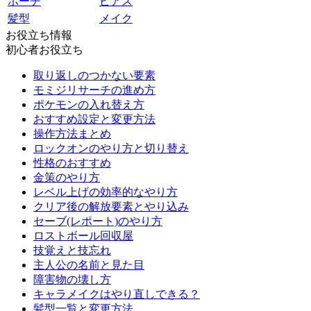
ポーチ
ピアス
髪型
メイク
お役立ち情報
初心者お役立ち
取り返しのつかない要素
モミジリサーチの進め方
ポケモンの入れ替え方
おすすめ設定と変更方法
操作方法まとめ
ロックオンのやり方と切り替え
性格のおすすめ
金策のやり方
レベル上げの効率的なやり方
クリア後の解放要素とやり込み
セーブ(レポート)のやり方
ロストボール回収屋
技覚えと技忘れ
主人公の名前と見た目
障害物の壊し方
キャラメイクはやり直しできる？
髪型一覧と変更方法