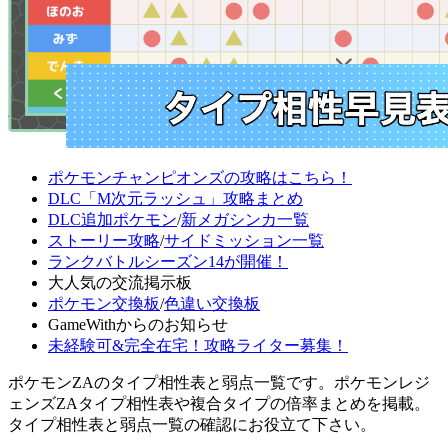
ポケモンチャンピオンズの攻略はこちら！
DLC「M次元ラッシュ」攻略まとめ
DLC追加ポケモン
/
新メガシンカ一覧
ストーリー攻略
/
サイドミッション一覧
ランクバトルシーズン14が開催！
大人気の交流掲示板
ポケモン交換板
/
色違い交換板
GameWithからのお知らせ
未経験可&完全在宅！攻略ライター募集！
ポケモンZAのタイプ相性表と弱点一覧です。ポケモンレジ
ェンズZAタイプ相性表や複合タイプの倍率まとめを掲載。
タイプ相性表と弱点一覧の確認にお役立て下さい。