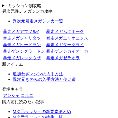
ミッション別攻略
異次元暴走メガシンカ攻略
異次元暴走メガシンカ一覧
暴走メガアブソルZ
暴走メガムクホーク
暴走メガシャリタツ
暴走メガニャオニクス
暴走メガヒードラン
暴走メガダークライ
暴走ゲンシグラードン
暴走ゲンシカイオーガ
暴走メガレックウザ
暴走メガゼラオラ
新アイテム
追加わざマシンの入手方法
異次元きのみの入手方法と使い道
登場キャラ
アンシャ
コルニ
購入前に読みたい記事
M次元ラッシュの新要素まとめ
M次元ラッシュの特典一覧