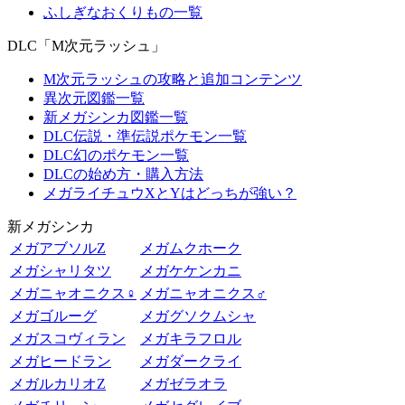
ふしぎなおくりもの一覧
DLC「M次元ラッシュ」
M次元ラッシュの攻略と追加コンテンツ
異次元図鑑一覧
新メガシンカ図鑑一覧
DLC伝説・準伝説ポケモン一覧
DLC幻のポケモン一覧
DLCの始め方・購入方法
メガライチュウXとYはどっちが強い？
新メガシンカ
メガアブソルZ
メガムクホーク
メガシャリタツ
メガケケンカニ
メガニャオニクス♀
メガニャオニクス♂
メガゴルーグ
メガグソクムシャ
メガスコヴィラン
メガキラフロル
メガヒードラン
メガダークライ
メガルカリオZ
メガゼラオラ