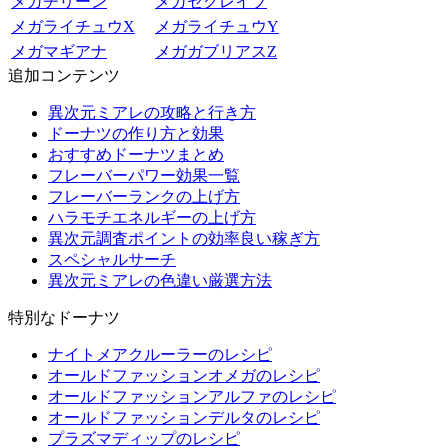
メガチリーン
メガセグレイブ
メガライチュウX
メガライチュウY
メガマギアナ
メガガブリアスZ
追加コンテンツ
異次元ミアレの攻略と行き方
ドーナツの作り方と効果
おすすめドーナツまとめ
フレーバーパワー効果一覧
フレーバーランクの上げ方
ハラモチエネルギーの上げ方
異次元調査ポイントの効率良い稼ぎ方
スペシャルサーチ
異次元ミアレの色違い厳選方法
特別なドーナツ
ナイトメアクルーラーのレシピ
オールドファッションオメガのレシピ
オールドファッションアルファのレシピ
オールドファッションデルタのレシピ
プラズマディップのレシピ