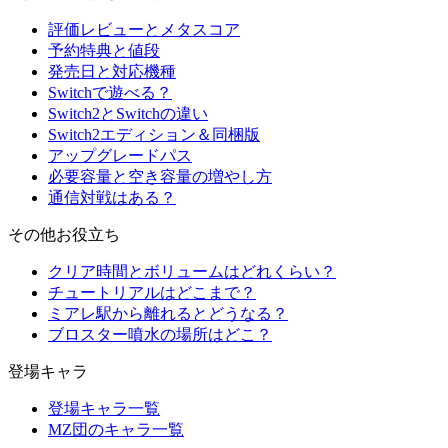
評価レビューとメタスコア
予約特典と値段
発売日と対応機種
Switchで遊べる？
Switch2とSwitchの違い
Switch2エディション＆同梱版
アップグレードパス
必要容量と空き容量の増やし方
通信対戦はある？
その他お役立ち
クリア時間とボリュームはどれくらい？
チュートリアルはどこまで？
ミアレ駅から離れるとどうなる？
ブロスター噴水の場所はどこ？
登場キャラ
登場キャラ一覧
MZ団のキャラ一覧