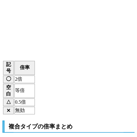
記
倍率
号
◯
2倍
空
等倍
白
△
0.5倍
無効
✕
複合タイプの倍率まとめ