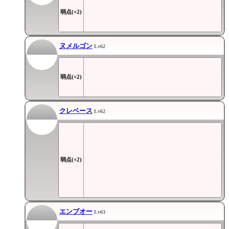
弱点(×2)
ヌメルゴン
Lv62
弱点(×2)
クレベース
Lv62
弱点(×2)
エンブオー
Lv63