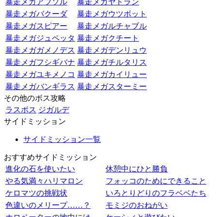
暴走メガアブソル
暴走メガヤドラン
暴走メガバクーダ
暴走メガウツボット
暴走メガスピアー
暴走メガルチャブル
暴走メガジュペッタ
暴走メガクチート
暴走メガガメノデス
暴走メガデンリュウ
暴走メガフシギバナ
暴走メガチルタリス
暴走メガユキメノコ
暴走メガカイリュー
暴走メガバンギラス
暴走メガスターミー
その他のボス攻略
ラスボス
ジガルデ
サイドミッション
サイドミッション一覧
おすすめサイドミッション
進化の石を使いたい
休憩中にひと勝負
やる気満々ハリマロン
フォッコのためにできること
ケロマツの挑戦状
いろとりどりのフラベベたち
色違いのメリープ……？
モミジのおねがい