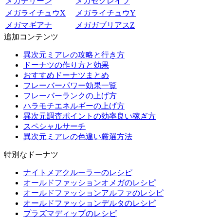
メガチリーン
メガセグレイブ
メガライチュウX
メガライチュウY
メガマギアナ
メガガブリアスZ
追加コンテンツ
異次元ミアレの攻略と行き方
ドーナツの作り方と効果
おすすめドーナツまとめ
フレーバーパワー効果一覧
フレーバーランクの上げ方
ハラモチエネルギーの上げ方
異次元調査ポイントの効率良い稼ぎ方
スペシャルサーチ
異次元ミアレの色違い厳選方法
特別なドーナツ
ナイトメアクルーラーのレシピ
オールドファッションオメガのレシピ
オールドファッションアルファのレシピ
オールドファッションデルタのレシピ
プラズマディップのレシピ