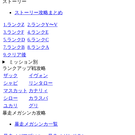
ストーリー
ストーリー攻略まとめ
1.ランクZ
2.ランクY〜V
3.ランクF
4.ランクE
5.ランクD
6.ランクC
7.ランクB
8.ランクA
9.クリア後
ミッション別
ランクアップ戦攻略
ザック
イヴォン
シャビ
リンタロー
マスカット
カナリィ
シロー
カラスバ
ユカリ
グリ
暴走メガシンカ攻略
暴走メガシンカ一覧