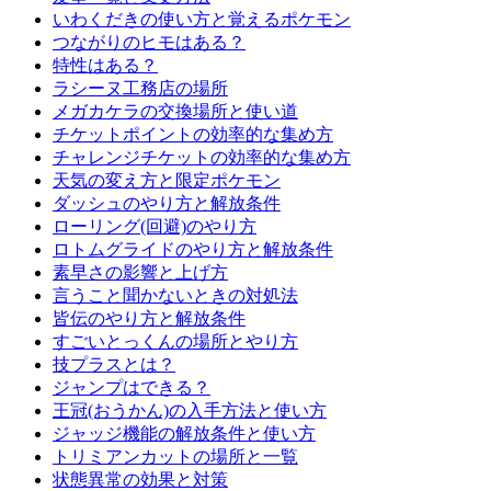
いわくだきの使い方と覚えるポケモン
つながりのヒモはある？
特性はある？
ラシーヌ工務店の場所
メガカケラの交換場所と使い道
チケットポイントの効率的な集め方
チャレンジチケットの効率的な集め方
天気の変え方と限定ポケモン
ダッシュのやり方と解放条件
ローリング(回避)のやり方
ロトムグライドのやり方と解放条件
素早さの影響と上げ方
言うこと聞かないときの対処法
皆伝のやり方と解放条件
すごいとっくんの場所とやり方
技プラスとは？
ジャンプはできる？
王冠(おうかん)の入手方法と使い方
ジャッジ機能の解放条件と使い方
トリミアンカットの場所と一覧
状態異常の効果と対策