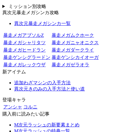
ミッション別攻略
異次元暴走メガシンカ攻略
異次元暴走メガシンカ一覧
暴走メガアブソルZ
暴走メガムクホーク
暴走メガシャリタツ
暴走メガニャオニクス
暴走メガヒードラン
暴走メガダークライ
暴走ゲンシグラードン
暴走ゲンシカイオーガ
暴走メガレックウザ
暴走メガゼラオラ
新アイテム
追加わざマシンの入手方法
異次元きのみの入手方法と使い道
登場キャラ
アンシャ
コルニ
購入前に読みたい記事
M次元ラッシュの新要素まとめ
M次元ラッシュの特典一覧