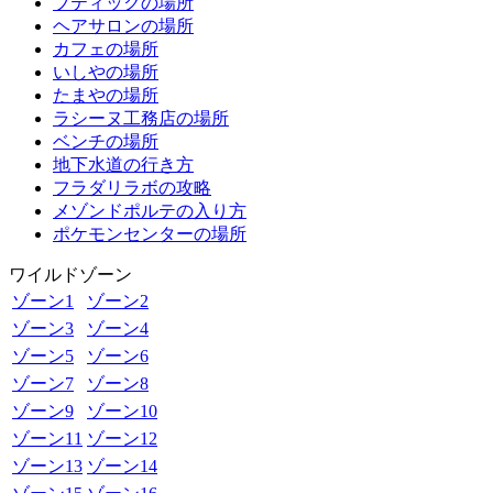
ブティックの場所
ヘアサロンの場所
カフェの場所
いしやの場所
たまやの場所
ラシーヌ工務店の場所
ベンチの場所
地下水道の行き方
フラダリラボの攻略
メゾンドポルテの入り方
ポケモンセンターの場所
ワイルドゾーン
ゾーン1
ゾーン2
ゾーン3
ゾーン4
ゾーン5
ゾーン6
ゾーン7
ゾーン8
ゾーン9
ゾーン10
ゾーン11
ゾーン12
ゾーン13
ゾーン14