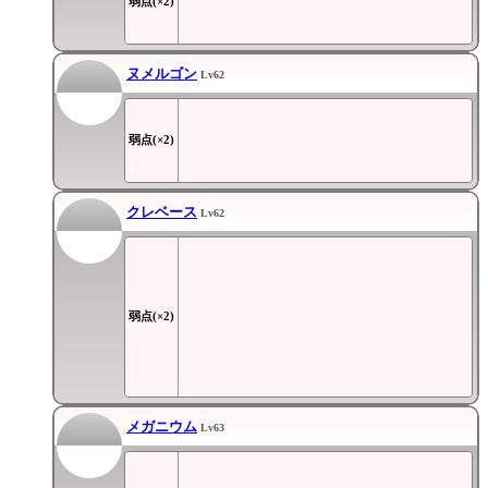
弱点(×2)
ヌメルゴン
Lv62
弱点(×2)
クレベース
Lv62
弱点(×2)
メガニウム
Lv63