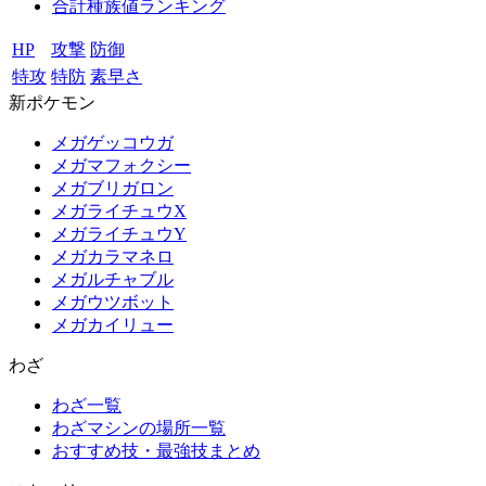
合計種族値ランキング
HP
攻撃
防御
特攻
特防
素早さ
新ポケモン
メガゲッコウガ
メガマフォクシー
メガブリガロン
メガライチュウX
メガライチュウY
メガカラマネロ
メガルチャブル
メガウツボット
メガカイリュー
わざ
わざ一覧
わざマシンの場所一覧
おすすめ技・最強技まとめ