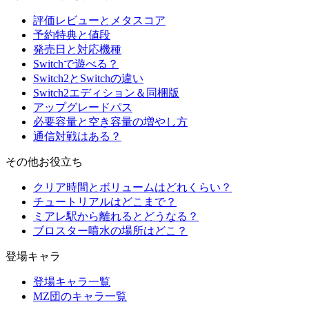
評価レビューとメタスコア
予約特典と値段
発売日と対応機種
Switchで遊べる？
Switch2とSwitchの違い
Switch2エディション＆同梱版
アップグレードパス
必要容量と空き容量の増やし方
通信対戦はある？
その他お役立ち
クリア時間とボリュームはどれくらい？
チュートリアルはどこまで？
ミアレ駅から離れるとどうなる？
ブロスター噴水の場所はどこ？
登場キャラ
登場キャラ一覧
MZ団のキャラ一覧