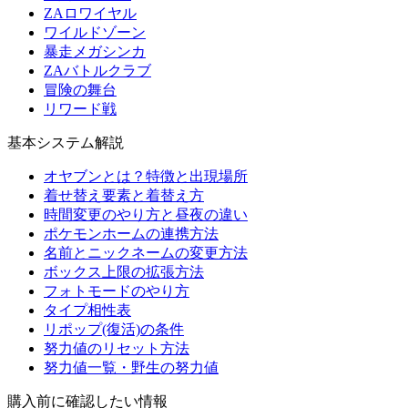
ZAロワイヤル
ワイルドゾーン
暴走メガシンカ
ZAバトルクラブ
冒険の舞台
リワード戦
基本システム解説
オヤブンとは？特徴と出現場所
着せ替え要素と着替え方
時間変更のやり方と昼夜の違い
ポケモンホームの連携方法
名前とニックネームの変更方法
ボックス上限の拡張方法
フォトモードのやり方
タイプ相性表
リポップ(復活)の条件
努力値のリセット方法
努力値一覧・野生の努力値
購入前に確認したい情報