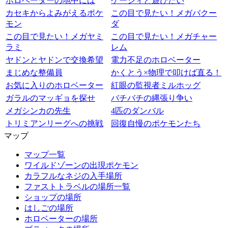
ホロベーターの地中には
ケーシィと遊びたい
カセキからよみがえるポケ
この目で見たい！メガバクー
モン
ダ
この目で見たい！メガヤミ
この目で見たい！メガチャー
ラミ
レム
ヤドンとヤドンで交換希望
電力不足のホロベーター
まじめな整備員
かくとう×物理で叩けば直る！
お気に入りのホロベーター
紅眼の監視者ミルホッグ
ガラルのマッギョを探せ
バチバチの縄張り争い
メガシンカの先生
4匹のダンバル
トリミアンリーグへの挑戦
回復自慢のポケモンたち
マップ
マップ一覧
ワイルドゾーンの出現ポケモン
カラフルなネジの入手場所
ファストトラベルの場所一覧
ショップの場所
はしごの場所
ホロベーターの場所