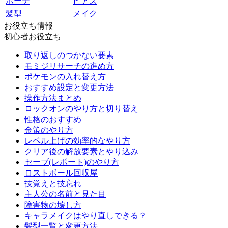
ポーチ
ピアス
髪型
メイク
お役立ち情報
初心者お役立ち
取り返しのつかない要素
モミジリサーチの進め方
ポケモンの入れ替え方
おすすめ設定と変更方法
操作方法まとめ
ロックオンのやり方と切り替え
性格のおすすめ
金策のやり方
レベル上げの効率的なやり方
クリア後の解放要素とやり込み
セーブ(レポート)のやり方
ロストボール回収屋
技覚えと技忘れ
主人公の名前と見た目
障害物の壊し方
キャラメイクはやり直しできる？
髪型一覧と変更方法