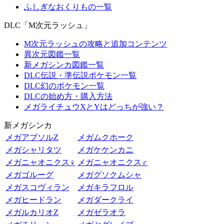
ふしぎなおくりもの一覧
DLC「M次元ラッシュ」
M次元ラッシュの攻略と追加コンテンツ
異次元図鑑一覧
新メガシンカ図鑑一覧
DLC伝説・準伝説ポケモン一覧
DLC幻のポケモン一覧
DLCの始め方・購入方法
メガライチュウXとYはどっちが強い？
新メガシンカ
メガアブソルZ
メガムクホーク
メガシャリタツ
メガケケンカニ
メガニャオニクス♀
メガニャオニクス♂
メガゴルーグ
メガグソクムシャ
メガスコヴィラン
メガキラフロル
メガヒードラン
メガダークライ
メガルカリオZ
メガゼラオラ