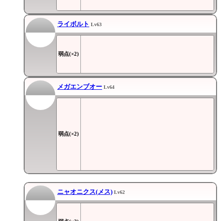
ライボルト
Lv63
弱点(×2)
メガエンブオー
Lv64
弱点(×2)
ニャオニクス(メス)
Lv62