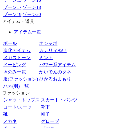
ゾーン15
ゾーン16
ゾーン17
ゾーン18
ゾーン19
ゾーン20
アイテム・道具
アイテム一覧
ボール
オシャボ
進化アイテム
カナリィぬい
メガストーン
ミント
ドーピング
パワー系アイテム
きのみ一覧
かいでんのタネ
服(ファッション)
ひかるおまもり
ハネ(羽)一覧
ファッション
シャツ・トップス
スカート・パンツ
コート/スーツ
靴下
靴
帽子
メガネ
グローブ