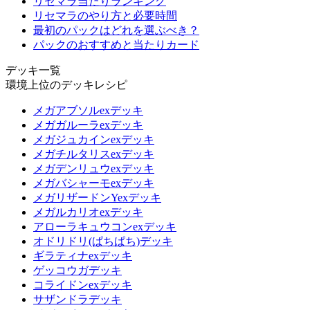
リセマラ当たりランキング
リセマラのやり方と必要時間
最初のパックはどれを選ぶべき？
パックのおすすめと当たりカード
デッキ一覧
環境上位のデッキレシピ
メガアブソルexデッキ
メガガルーラexデッキ
メガジュカインexデッキ
メガチルタリスexデッキ
メガデンリュウexデッキ
メガバシャーモexデッキ
メガリザードンYexデッキ
メガルカリオexデッキ
アローラキュウコンexデッキ
オドリドリ(ぱちぱち)デッキ
ギラティナexデッキ
ゲッコウガデッキ
コライドンexデッキ
サザンドラデッキ