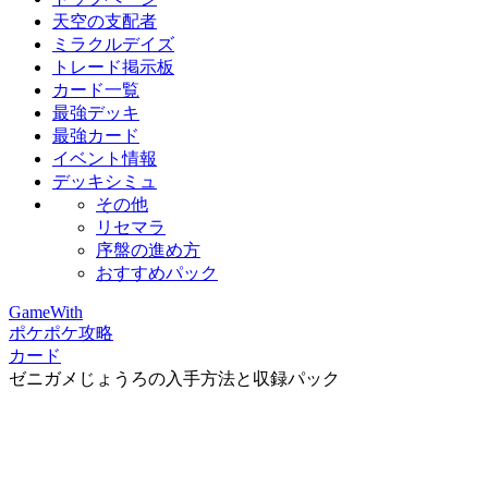
天空の支配者
ミラクルデイズ
トレード掲示板
カード一覧
最強デッキ
最強カード
イベント情報
デッキシミュ
その他
リセマラ
序盤の進め方
おすすめパック
GameWith
ポケポケ攻略
カード
ゼニガメじょうろの入手方法と収録パック