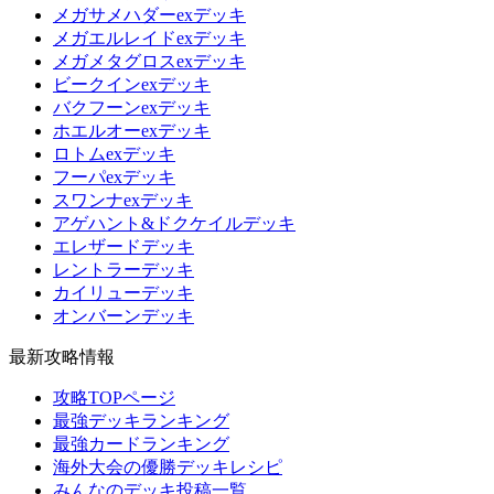
メガサメハダーexデッキ
メガエルレイドexデッキ
メガメタグロスexデッキ
ビークインexデッキ
バクフーンexデッキ
ホエルオーexデッキ
ロトムexデッキ
フーパexデッキ
スワンナexデッキ
アゲハント&ドクケイルデッキ
エレザードデッキ
レントラーデッキ
カイリューデッキ
オンバーンデッキ
最新攻略情報
攻略TOPページ
最強デッキランキング
最強カードランキング
海外大会の優勝デッキレシピ
みんなのデッキ投稿一覧