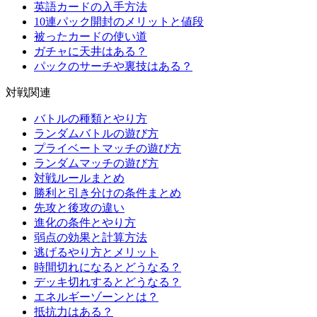
英語カードの入手方法
10連パック開封のメリットと値段
被ったカードの使い道
ガチャに天井はある？
パックのサーチや裏技はある？
対戦関連
バトルの種類とやり方
ランダムバトルの遊び方
プライベートマッチの遊び方
ランダムマッチの遊び方
対戦ルールまとめ
勝利と引き分けの条件まとめ
先攻と後攻の違い
進化の条件とやり方
弱点の効果と計算方法
逃げるやり方とメリット
時間切れになるとどうなる？
デッキ切れするとどうなる？
エネルギーゾーンとは？
抵抗力はある？