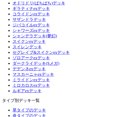
オドリドリ(ぱちぱち)デッキ
ギラティナexデッキ
コライドンexデッキ
サザンドラデッキ
ジバコイルexデッキ
シャワーズexデッキ
シャンデラデッキ(夢幻)
スイクンexデッキ
スイレンデッキ
セグレイブ&スイクンexデッキ
ゾロアークexデッキ
ダークライデッキ(Sメガ)
デデンネexデッキ
マスカーニャexデッキ
ミライドンexデッキ
ミロカロスexデッキ
ルギアexデッキ
タイプ別デッキ一覧
草タイプのデッキ
炎タイプのデッキ