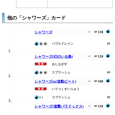
他の「シャワーズ」カード
130
シャワーズ
♦3
HP
バブルドレイン
60
120
シャワーズ(幻のいる島)
♦3
HP
おしながす
スプラッシュ
60
160
シャワーズex(波動ビート)
♦4
HP
いてつくすいりゅう
スプラッシュ
80
✕2
120
シャワーズ(進撃パラドックス)
♦2
HP