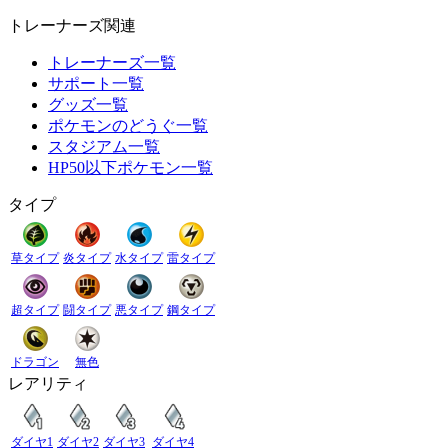
トレーナーズ関連
トレーナーズ一覧
サポート一覧
グッズ一覧
ポケモンのどうぐ一覧
スタジアム一覧
HP50以下ポケモン一覧
タイプ
草タイプ
炎タイプ
水タイプ
雷タイプ
超タイプ
闘タイプ
悪タイプ
鋼タイプ
ドラゴン
無色
レアリティ
ダイヤ1
ダイヤ2
ダイヤ3
ダイヤ4