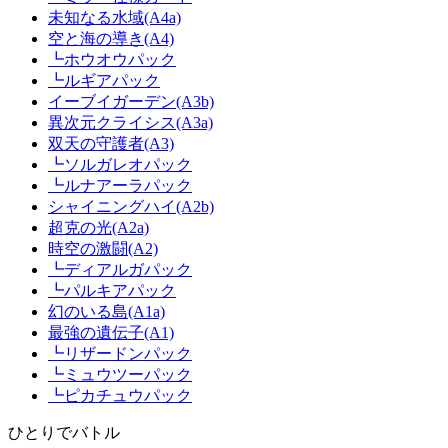
未知なる水域(A4a)
空と海の導き(A4)
┗ホウオウパック
┗ルギアパック
イーブイガーデン(A3b)
異次元クライシス(A3a)
双天の守護者(A3)
┗ソルガレオパック
┗ルナアーラパック
シャイニングハイ(A2b)
超克の光(A2a)
時空の激闘(A2)
┗ディアルガパック
┗パルキアパック
幻のいる島(A1a)
最強の遺伝子(A1)
┗リザードンパック
┗ミュウツーパック
┗ピカチュウパック
ひとりでバトル