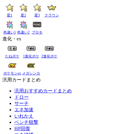
星1
星2
星3
クラウン
色違い1
色違い2
プロモ
進化・ex
たねポケ
1進化ポケ
2進化ポケ
ポケモンex
メガシンカ
汎用カードまとめ
汎用おすすめカードまとめ
ドロー
サーチ
エネ加速
いれかえ
ベンチ狙撃
HP回復