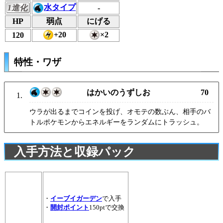
水タイプ
1進化
-
HP
弱点
にげる
+20
×2
120
特性・ワザ
はかいのうずしお
70
ウラが出るまでコインを投げ、オモテの数ぶん、相手のバ
トルポケモンからエネルギーをランダムにトラッシュ。
入手方法と収録パック
・
イーブイガーデン
で入手
・
開封ポイント
150ptで交換