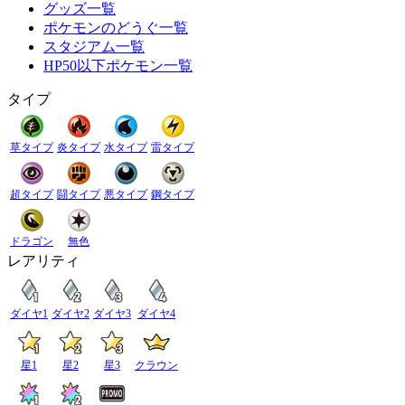
グッズ一覧
ポケモンのどうぐ一覧
スタジアム一覧
HP50以下ポケモン一覧
タイプ
草タイプ
炎タイプ
水タイプ
雷タイプ
超タイプ
闘タイプ
悪タイプ
鋼タイプ
ドラゴン
無色
レアリティ
ダイヤ1
ダイヤ2
ダイヤ3
ダイヤ4
星1
星2
星3
クラウン