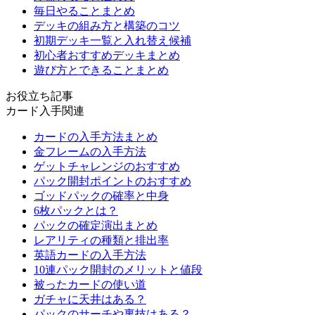
毎日やることまとめ
デッキの組み方と構築のコツ
初期デッキ一覧と入れ替え候補
初心者おすすめデッキまとめ
遊び方とできることまとめ
お役立ち記事
カード入手関連
カードの入手方法まとめ
金フレームの入手方法
ゲットチャレンジのおすすめ
パック開封ポイントのおすすめ
ゴッドパックの確率と中身
6枚パックとは？
パックの確定演出まとめ
レアリティの種類と排出率
英語カードの入手方法
10連パック開封のメリットと値段
被ったカードの使い道
ガチャに天井はある？
パックのサーチや裏技はある？