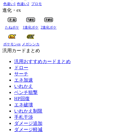
色違い1
色違い2
プロモ
進化・ex
たねポケ
1進化ポケ
2進化ポケ
ポケモンex
メガシンカ
汎用カードまとめ
汎用おすすめカードまとめ
ドロー
サーチ
エネ加速
いれかえ
ベンチ狙撃
HP回復
エネ破壊
いれかえ制限
手札干渉
ダメージ追加
ダメージ軽減