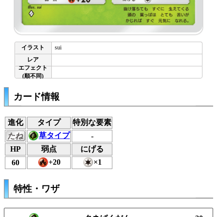
sui
カード情報
進化
タイプ
特別な要素
草タイプ
たね
-
HP
弱点
にげる
+20
×1
60
特性・ワザ