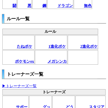
闘
悪
鋼
ドラゴン
無色
ルール一覧
ルール
たねポケ
1進化ポケ
2進化ポケ
ポケモンex
メガシンカ
トレーナーズ一覧
▶トレーナーズ一覧
トレーナーズ
サポー
グッ
どう
スタジア