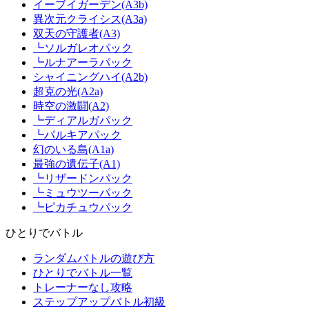
イーブイガーデン(A3b)
異次元クライシス(A3a)
双天の守護者(A3)
┗ソルガレオパック
┗ルナアーラパック
シャイニングハイ(A2b)
超克の光(A2a)
時空の激闘(A2)
┗ディアルガパック
┗パルキアパック
幻のいる島(A1a)
最強の遺伝子(A1)
┗リザードンパック
┗ミュウツーパック
┗ピカチュウパック
ひとりでバトル
ランダムバトルの遊び方
ひとりでバトル一覧
トレーナーなし攻略
ステップアップバトル初級