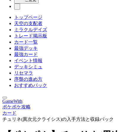
トップページ
天空の支配者
ミラクルデイズ
トレード掲示板
カード一覧
最強デッキ
最強カード
イベント情報
デッキシミュ
リセマラ
序盤の進め方
おすすめパック
GameWith
ポケポケ攻略
カード
チュリネ(異次元クライシス)の入手方法と収録パック