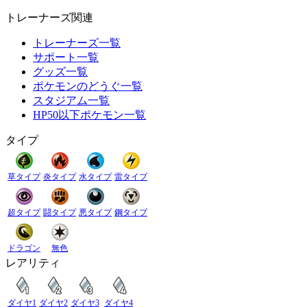
トレーナーズ関連
トレーナーズ一覧
サポート一覧
グッズ一覧
ポケモンのどうぐ一覧
スタジアム一覧
HP50以下ポケモン一覧
タイプ
草タイプ
炎タイプ
水タイプ
雷タイプ
超タイプ
闘タイプ
悪タイプ
鋼タイプ
ドラゴン
無色
レアリティ
ダイヤ1
ダイヤ2
ダイヤ3
ダイヤ4