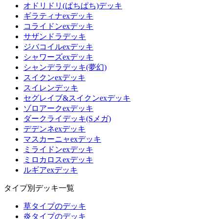
オドリドリ(ぱちぱち)デッキ
ギラティナexデッキ
コライドンexデッキ
サザンドラデッキ
ジバコイルexデッキ
シャワーズexデッキ
シャンデラデッキ(夢幻)
スイクンexデッキ
スイレンデッキ
セグレイブ&スイクンexデッキ
ゾロアークexデッキ
ダークライデッキ(Sメガ)
デデンネexデッキ
マスカーニャexデッキ
ミライドンexデッキ
ミロカロスexデッキ
ルギアexデッキ
タイプ別デッキ一覧
草タイプのデッキ
炎タイプのデッキ