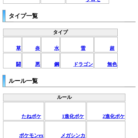
タイプ一覧
タイプ
草
炎
水
雷
超
闘
悪
鋼
ドラゴン
無色
ルール一覧
ルール
たねポケ
1進化ポケ
2進化ポケ
ポケモンex
メガシンカ