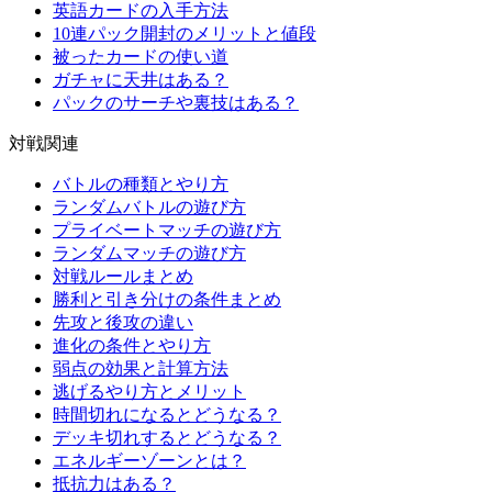
英語カードの入手方法
10連パック開封のメリットと値段
被ったカードの使い道
ガチャに天井はある？
パックのサーチや裏技はある？
対戦関連
バトルの種類とやり方
ランダムバトルの遊び方
プライベートマッチの遊び方
ランダムマッチの遊び方
対戦ルールまとめ
勝利と引き分けの条件まとめ
先攻と後攻の違い
進化の条件とやり方
弱点の効果と計算方法
逃げるやり方とメリット
時間切れになるとどうなる？
デッキ切れするとどうなる？
エネルギーゾーンとは？
抵抗力はある？