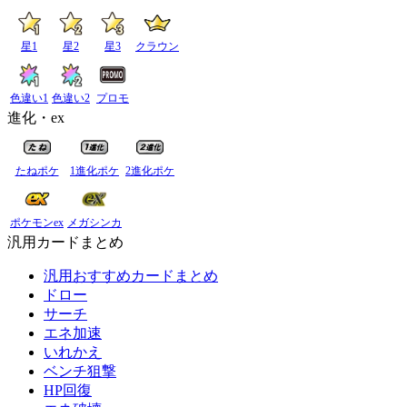
星1
星2
星3
クラウン
色違い1
色違い2
プロモ
進化・ex
たねポケ
1進化ポケ
2進化ポケ
ポケモンex
メガシンカ
汎用カードまとめ
汎用おすすめカードまとめ
ドロー
サーチ
エネ加速
いれかえ
ベンチ狙撃
HP回復