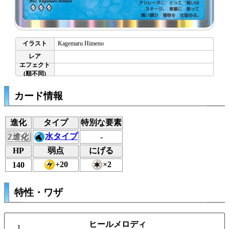
Kagemaru Himeno
カード情報
進化
タイプ
特別な要素
水タイプ
2進化
-
HP
弱点
にげる
+20
×2
140
特性・ワザ
ヒールメロディ