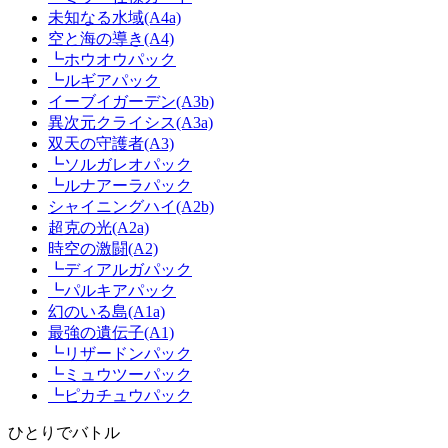
未知なる水域(A4a)
空と海の導き(A4)
┗ホウオウパック
┗ルギアパック
イーブイガーデン(A3b)
異次元クライシス(A3a)
双天の守護者(A3)
┗ソルガレオパック
┗ルナアーラパック
シャイニングハイ(A2b)
超克の光(A2a)
時空の激闘(A2)
┗ディアルガパック
┗パルキアパック
幻のいる島(A1a)
最強の遺伝子(A1)
┗リザードンパック
┗ミュウツーパック
┗ピカチュウパック
ひとりでバトル