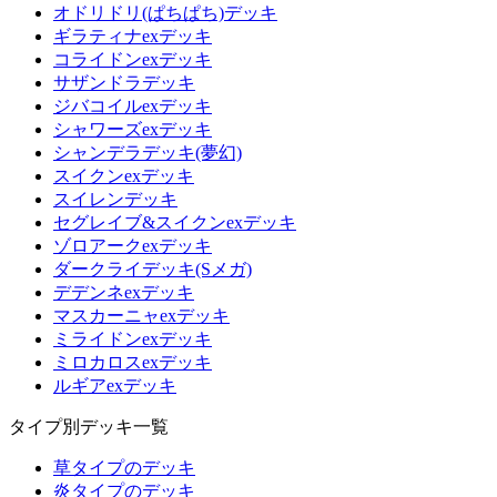
オドリドリ(ぱちぱち)デッキ
ギラティナexデッキ
コライドンexデッキ
サザンドラデッキ
ジバコイルexデッキ
シャワーズexデッキ
シャンデラデッキ(夢幻)
スイクンexデッキ
スイレンデッキ
セグレイブ&スイクンexデッキ
ゾロアークexデッキ
ダークライデッキ(Sメガ)
デデンネexデッキ
マスカーニャexデッキ
ミライドンexデッキ
ミロカロスexデッキ
ルギアexデッキ
タイプ別デッキ一覧
草タイプのデッキ
炎タイプのデッキ