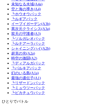
未知なる水域(A4a)
空と海の導き(A4)
┗ホウオウパック
┗ルギアパック
イーブイガーデン(A3b)
異次元クライシス(A3a)
双天の守護者(A3)
┗ソルガレオパック
┗ルナアーラパック
シャイニングハイ(A2b)
超克の光(A2a)
時空の激闘(A2)
┗ディアルガパック
┗パルキアパック
幻のいる島(A1a)
最強の遺伝子(A1)
┗リザードンパック
┗ミュウツーパック
┗ピカチュウパック
ひとりでバトル