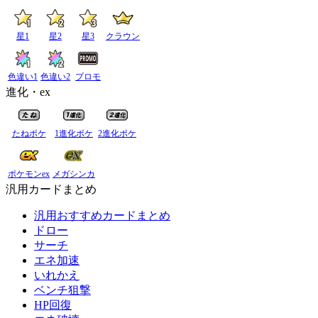
星1
星2
星3
クラウン
色違い1
色違い2
プロモ
進化・ex
たねポケ
1進化ポケ
2進化ポケ
ポケモンex
メガシンカ
汎用カードまとめ
汎用おすすめカードまとめ
ドロー
サーチ
エネ加速
いれかえ
ベンチ狙撃
HP回復