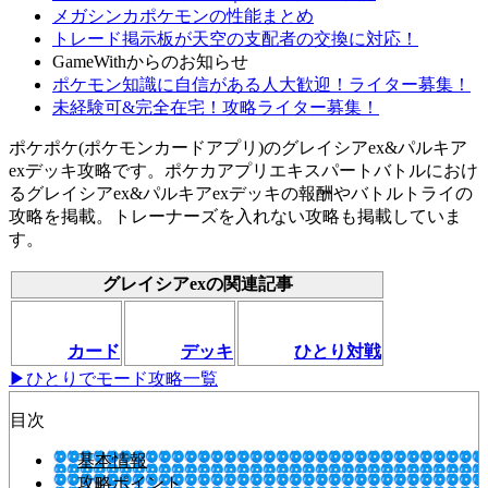
メガシンカポケモンの性能まとめ
トレード掲示板が天空の支配者の交換に対応！
GameWithからのお知らせ
ポケモン知識に自信がある人大歓迎！ライター募集！
未経験可&完全在宅！攻略ライター募集！
ポケポケ(ポケモンカードアプリ)のグレイシアex&パルキア
exデッキ攻略です。ポケカアプリエキスパートバトルにおけ
るグレイシアex&パルキアexデッキの報酬やバトルトライの
攻略を掲載。トレーナーズを入れない攻略も掲載していま
す。
グレイシアexの関連記事
カード
デッキ
ひとり対戦
▶ひとりでモード攻略一覧
目次
基本情報
攻略ポイント