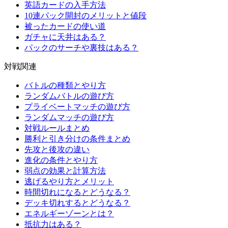
英語カードの入手方法
10連パック開封のメリットと値段
被ったカードの使い道
ガチャに天井はある？
パックのサーチや裏技はある？
対戦関連
バトルの種類とやり方
ランダムバトルの遊び方
プライベートマッチの遊び方
ランダムマッチの遊び方
対戦ルールまとめ
勝利と引き分けの条件まとめ
先攻と後攻の違い
進化の条件とやり方
弱点の効果と計算方法
逃げるやり方とメリット
時間切れになるとどうなる？
デッキ切れするとどうなる？
エネルギーゾーンとは？
抵抗力はある？