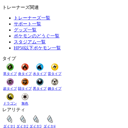
トレーナーズ関連
トレーナーズ一覧
サポート一覧
グッズ一覧
ポケモンのどうぐ一覧
スタジアム一覧
HP50以下ポケモン一覧
タイプ
草タイプ
炎タイプ
水タイプ
雷タイプ
超タイプ
闘タイプ
悪タイプ
鋼タイプ
ドラゴン
無色
レアリティ
ダイヤ1
ダイヤ2
ダイヤ3
ダイヤ4