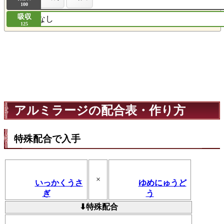
100
吸収
なし
125
アルミラージの配合表・作り方
特殊配合で入手
×
いっかくうさ
ゆめにゅうど
ぎ
う
⬇特殊配合