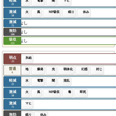
軽減
水
電撃
闇
マヒ
25
激減
火
風
MP吸収
眠り
休み
50
激減
なし
75
無効
なし
100
吸収
なし
125
弱点
氷結
-25
普通
地
爆発
光
弱体化
幻惑
封じ
0
軽減
水
電撃
闇
混乱
25
激減
火
風
MP吸収
毒
即死
50
激減
マヒ
75
無効
眠り
休み