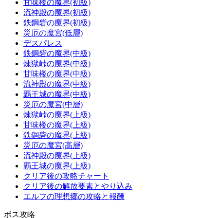
甘味楼の魔界(初級)
流神殿の魔界(初級)
鉄鋼砦の魔界(初級)
災厄の魔宮(低層)
デスパレス
鉄鋼砦の魔界(中級)
煉獄峠の魔界(中級)
甘味楼の魔界(中級)
流神殿の魔界(中級)
覇王城の魔界(中級)
災厄の魔宮(中層)
煉獄峠の魔界(上級)
甘味楼の魔界(上級)
鉄鋼砦の魔界(上級)
災厄の魔宮(高層)
流神殿の魔界(上級)
覇王城の魔界(上級)
クリア後の攻略チャート
クリア後の解放要素とやり込み
エルフの理想郷の攻略と報酬
ボス攻略