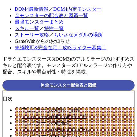
DQM4最新情報
／
DQM4内定モンスター
全モンスターの配合表と図鑑一覧
最強モンスターまとめ
スキル一覧
／
特性一覧
ストーリー攻略
／
ちいさなメダルの場所
GameWithからのお知らせ
未経験可&完全在宅！攻略ライター募集！
ドラクエモンスターズ3(DQM3)のアルミラージのおすすめス
キルと配合表です。モンスターズ3アルミラージの作り方や
配合、スキルや弱点耐性・特性を掲載。
▶全モンスター配合表と図鑑
目次
アルミラージの特性・耐性
アルミラージの配合表/作り方
アルミラージの配合先
アルミラージのおすすめスキル
アルミラージの所持スキル