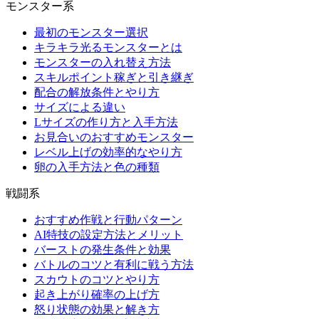
モンスター系
最初のモンスター選択
キラキラ光るモンスターとは
モンスターの入れ替え方法
スキルポイント稼ぎと引き継ぎ
配合の解放条件とやり方
サイズによる違い
Lサイズの作り方と入手方法
お見合いのおすすめモンスター
レベル上げの効率的なやり方
卵の入手方法と色の種類
戦闘系
おすすめ作戦と行動パターン
AI特技の設定方法とメリット
バーストの発生条件と効果
バトルのコツと有利に戦う方法
スカウトのコツとやり方
起き上がり確率の上げ方
怒り状態の効果と解き方