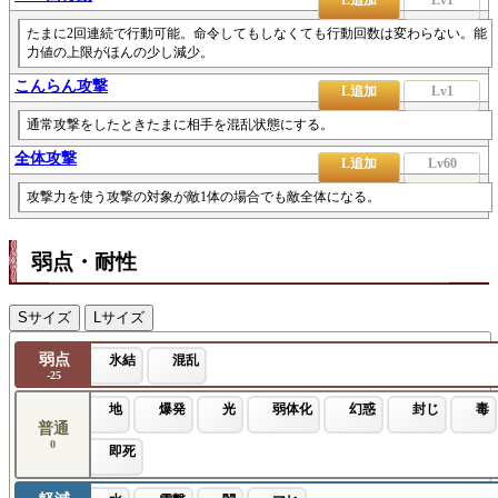
たまに2回連続で行動可能。命令してもしなくても行動回数は変わらない。能
力値の上限がほんの少し減少。
こんらん攻撃
L追加
Lv1
通常攻撃をしたときたまに相手を混乱状態にする。
全体攻撃
L追加
Lv60
攻撃力を使う攻撃の対象が敵1体の場合でも敵全体になる。
弱点・耐性
Sサイズ
Lサイズ
弱点
氷結
混乱
-25
地
爆発
光
弱体化
幻惑
封じ
毒
普通
0
即死