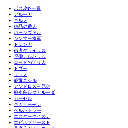
ボス攻略一覧
アルーガ
ギルノ
結晶の番人
パーシヴァル
ジンマー将軍
ドレンガ
術者ダライラス
呪僧ナルバラム
ロッドの守り人
ドゴー
リュノ
戒竜ニシル
アンドロス三兄弟
極炎鳥ルタガルーダ
カーゼル
ギガデーモン
ヘルバトラー
エスタークイスナ
エビルプリースト