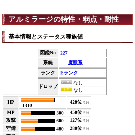
アルミラージの特性・弱点・耐性
基本情報とステータス種族値
図鑑No
227
魔獣系
系統
ランク
Eランク
なし
ノーマル
ドロップ
なし
レア
HP
428位
1310
MP
450位
300
攻撃
127位
600
守備
280位
480