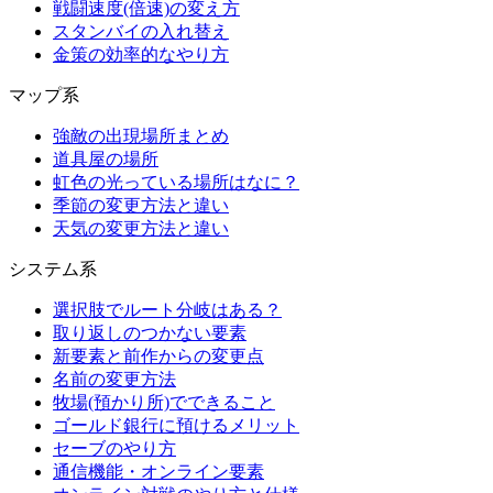
戦闘速度(倍速)の変え方
スタンバイの入れ替え
金策の効率的なやり方
マップ系
強敵の出現場所まとめ
道具屋の場所
虹色の光っている場所はなに？
季節の変更方法と違い
天気の変更方法と違い
システム系
選択肢でルート分岐はある？
取り返しのつかない要素
新要素と前作からの変更点
名前の変更方法
牧場(預かり所)でできること
ゴールド銀行に預けるメリット
セーブのやり方
通信機能・オンライン要素