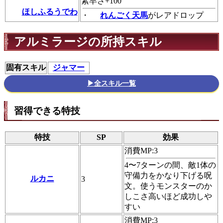
素早さ+100
ほしふるうでわ
・
れんごく天馬
がレアドロップ
アルミラージの所持スキル
固有スキル
ジャマー
▶全スキル一覧
習得できる特技
特技
SP
効果
消費MP:3
4〜7ターンの間、敵1体の
守備力をかなり下げる呪
ルカニ
3
文。使うモンスターのか
しこさ高いほど成功しや
すい
消費MP:3