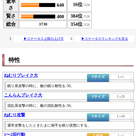
素早
16位
640
さ
賢さ
384位
400
総合
354位
3730
▶ステータス上限の上げ方
▶ステータスランキングを見る
特性
ねむりブレイク大
Sサイズ
Lv1
眠り系攻撃の時に、敵の眠り耐性を-50。
こんらんブレイク大
Sサイズ
Lv20
混乱系攻撃の時に、敵の混乱耐性を-50。
ねむり攻撃
Sサイズ
Lv40
通常攻撃をしたときたまに相手を眠り状態にする。
1〜2回行動
L追加
Lv1