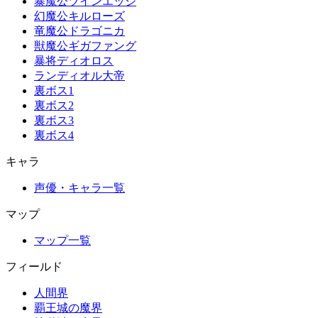
暴魔公ツインエッジ
幻魔公キルローズ
竜魔公ドラゴニカ
獣魔公ギガファング
暴将ディオロス
ランディオル大帝
裏ボス1
裏ボス2
裏ボス3
裏ボス4
キャラ
声優・キャラ一覧
マップ
マップ一覧
フィールド
人間界
覇王城の魔界