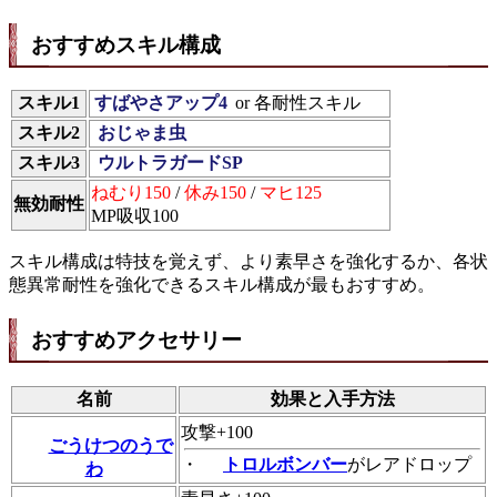
おすすめスキル構成
スキル1
すばやさアップ4
or 各耐性スキル
スキル2
おじゃま虫
スキル3
ウルトラガードSP
ねむり150
/
休み150
/
マヒ125
無効耐性
MP吸収100
スキル構成は特技を覚えず、より素早さを強化するか、各状
態異常耐性を強化できるスキル構成が最もおすすめ。
おすすめアクセサリー
名前
効果と入手方法
攻撃+100
ごうけつのうで
・
トロルボンバー
がレアドロップ
わ