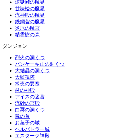
煉獄峠の魔界
甘味楼の魔界
流神殿の魔界
鉄鋼砦の魔界
災厄の魔宮
精霊樹の森
ダンジョン
烈火の洞くつ
パンケーキ山の洞くつ
大結晶の洞くつ
大監視塔
常夜の要塞
炎の神殿
アイスの迷宮
流砂の宮殿
白冥の洞くつ
竜の首
お菓子の城
ヘルバトラー城
エスターク神殿