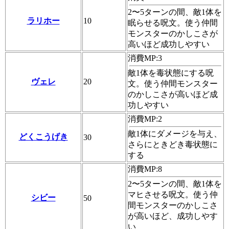
2〜5ターンの間、敵1体を
ラリホー
10
眠らせる呪文。使う仲間
モンスターのかしこさが
高いほど成功しやすい
消費MP:3
敵1体を毒状態にする呪
ヴェレ
20
文。使う仲間モンスター
のかしこさが高いほど成
功しやすい
消費MP:2
敵1体にダメージを与え、
どくこうげき
30
さらにときどき毒状態に
する
消費MP:8
2〜5ターンの間、敵1体を
マヒさせる呪文。使う仲
シビー
50
間モンスターのかしこさ
が高いほど、成功しやす
い