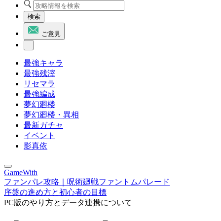
検索
ご意見
最強キャラ
最強残滓
リセマラ
最強編成
夢幻廻楼
夢幻廻楼・異相
最新ガチャ
イベント
影真依
GameWith
ファンパレ攻略｜呪術廻戦ファントムパレード
序盤の進め方と初心者の目標
PC版のやり方とデータ連携について