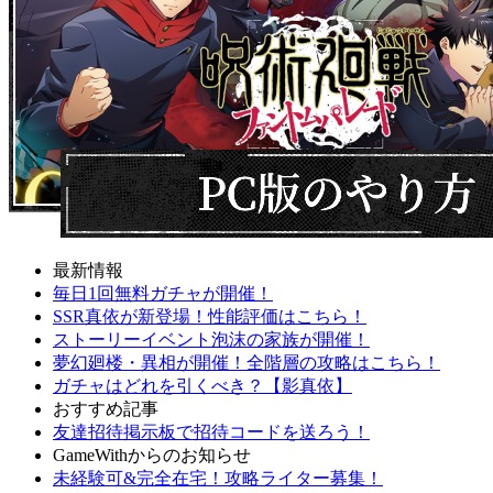
最新情報
毎日1回無料ガチャが開催！
SSR真依が新登場！性能評価はこちら！
ストーリーイベント泡沫の家族が開催！
夢幻廻楼・異相が開催！全階層の攻略はこちら！
ガチャはどれを引くべき？【影真依】
おすすめ記事
友達招待掲示板で招待コードを送ろう！
GameWithからのお知らせ
未経験可&完全在宅！攻略ライター募集！