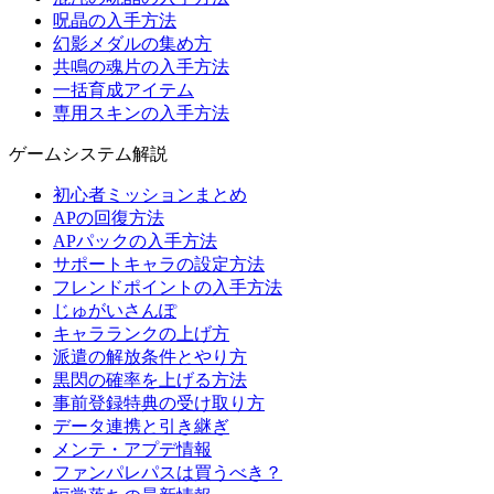
呪晶の入手方法
幻影メダルの集め方
共鳴の魂片の入手方法
一括育成アイテム
専用スキンの入手方法
ゲームシステム解説
初心者ミッションまとめ
APの回復方法
APパックの入手方法
サポートキャラの設定方法
フレンドポイントの入手方法
じゅがいさんぽ
キャラランクの上げ方
派遣の解放条件とやり方
黒閃の確率を上げる方法
事前登録特典の受け取り方
データ連携と引き継ぎ
メンテ・アプデ情報
ファンパレパスは買うべき？