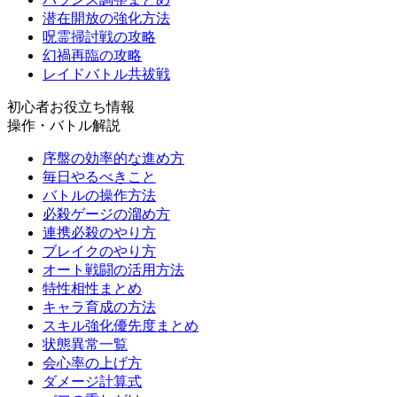
潜在開放の強化方法
呪霊掃討戦の攻略
幻禍再臨の攻略
レイドバトル共祓戦
初心者お役立ち情報
操作・バトル解説
序盤の効率的な進め方
毎日やるべきこと
バトルの操作方法
必殺ゲージの溜め方
連携必殺のやり方
ブレイクのやり方
オート戦闘の活用方法
特性相性まとめ
キャラ育成の方法
スキル強化優先度まとめ
状態異常一覧
会心率の上げ方
ダメージ計算式