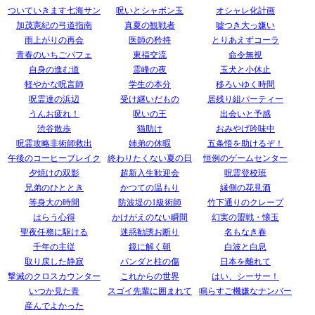
ついていきます七海サン
呪いとシャボン玉
オシャレ化計画
加茂憲紀の弓道指南
真夏の観戦者
嘘つき大っ嫌い
雨上がりの再会
医師の矜持
とりあえずコーラ
青春のいちごパフェ
東福交流
命令無視
自身の進む道
霊峰の夜
玉犬と小休止
軽やかな呪言師
学生の本分
移ろいゆく時間
呪霊達の浜辺
受け継いだもの
居残り組パーティー
うんお疲れ！
呪いの王
出会いと予感
渋谷散歩
猫助け
おみやげ吟味中
呪霊攻略非術師救出
姉弟の休暇
五条悟を助けるぞ！
午後のコーヒーブレイク
終わりたくない夏の日
恒例のゲームセンター
夕焼けの双影
超新入生歓迎会
呪霊登校班
兄弟のひととき
かつての温もり
縁側の花見酒
等身大の時間
防波堤の1級術師
竹下通りのクレープ
はらう心得
かけがえのない瞬間
幻実の盟戦・懐玉
聖夜任務に駆ける
迷惑勧誘お断り
名もなき春
千年の主従
鏡に解く朝
白波と白息
取り戻した静寂
パンダと柱の傷
日本を離れて
撃滅のクロスカウンター
これからの世界
はい、シーサー！
いつか見た青
スゴイ先輩に囲まれて
鳴らすご機嫌なナンバー
産んでよかった