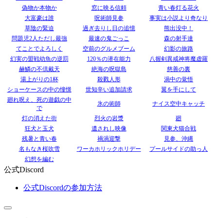
偽物か本物か
窓に映る信頼
青い春灯る花火
大富豪は誰
呪術師見参
事実は小説より奇なり
草陰の緊迫
過ぎ去りし日の追憶
熊出没中！
問題児2人ただし最強
最速の鬼ごっこ
森の射手達
てことでよろしく
空前のグルメブーム
幻影の旅路
幻実の盟戦幼魚の逆罰
120％の潜在能力
八握剣異戒神将魔虚羅
赫鱗の不倶戴天
絶海の呪獄島
慈善の裏
湯上がりの1杯
殺戮人形
渦中の覚悟
ショーケースの中の憧憬
世知辛い追加請求
翼を手にして
廻れ呪え、死の遊戯の中
氷の術師
ナイス空中キャッチ
で
灯の消えた街
烈火の岩漿
廻
狂犬と玉犬
遺されし映像
関東犬猫合戦
残暑と青い春
禍渦迎撃
見参、沖縄
名もなき桜吹雪
ワーカホリックホリデー
プールサイドの助っ人
幻想を編む
公式Discord
公式Discordの参加方法