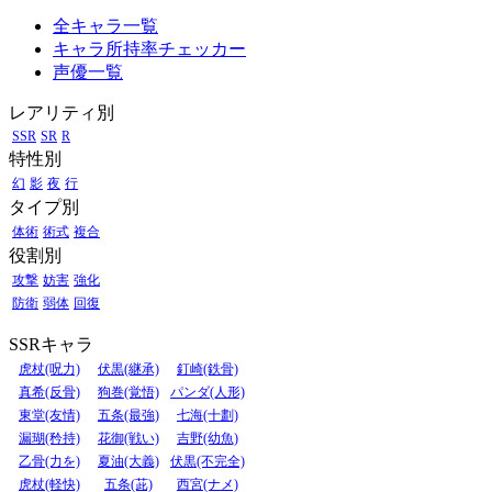
全キャラ一覧
キャラ所持率チェッカー
声優一覧
レアリティ別
SSR
SR
R
特性別
幻
影
夜
行
タイプ別
体術
術式
複合
役割別
攻撃
妨害
強化
防衛
弱体
回復
SSRキャラ
虎杖(呪力)
伏黒(継承)
釘崎(鉄骨)
真希(反骨)
狗巻(覚悟)
パンダ(人形)
東堂(友情)
五条(最強)
七海(十劃)
漏瑚(矜持)
花御(戦い)
吉野(幼魚)
乙骨(力を)
夏油(大義)
伏黒(不完全)
虎杖(軽快)
五条(茈)
西宮(ナメ)