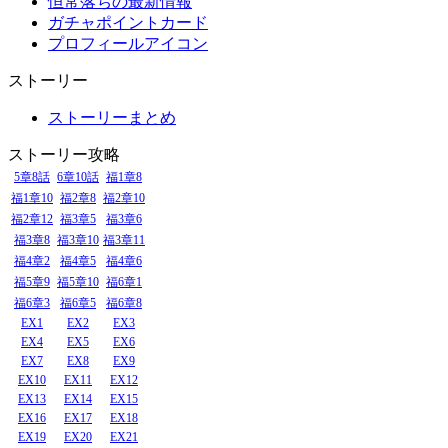
恒常落ちの最新情報
ガチャポイントカード
プロフィールアイコン
ストーリー
ストーリーまとめ
ストーリー攻略
5章8話
6章10話
福1章8
福1章10
福2章8
福2章10
福2章12
福3章5
福3章6
福3章8
福3章10
福3章11
福4章2
福4章5
福4章6
福5章9
福5章10
福6章1
福6章3
福6章5
福6章8
EX1
EX2
EX3
EX4
EX5
EX6
EX7
EX8
EX9
EX10
EX11
EX12
EX13
EX14
EX15
EX16
EX17
EX18
EX19
EX20
EX21