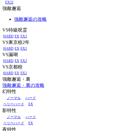
EX22
強敵邂逅
強敵邂逅の攻略
VS特級呪霊
HARD
EX
EX2
VS東京校2年
HARD
EX
EX2
VS漏瑚
HARD
EX
EX2
VS京都校
HARD
EX
EX2
強敵邂逅・裏
強敵邂逅・裏の攻略
幻特性
ノーマル
ハード
ベリーハード
EX
影特性
ノーマル
ハード
ベリーハード
EX
夜特性