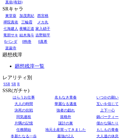
真依(有効)
SRキャラ
東堂葵
加茂憲紀
西宮桃
禪院真依
三輪霞
メカ丸
七海建人
夜蛾正道
家入硝子
竜胆サキ
結木海斗
吉野順平
0パンダ
0狗巻
0真希
楽巌寺
廻想残滓
廻想残滓一覧
レアリティ別
SSR
SR
R
SSR(ガチャ)
はらうお仕事
名もなき青春
いつかの願い
大人の時間
華麗なる邁進
互いを信じて
決死の抗戦
強者の戯れ
上下一心
同気連枝
規格外
鍋パーティー
片隅の記憶
謀計の巣
僅かな隔たり
任務開始
地元土産買ってきました
もしもの青春
冬新たなる一歩
最強の2人
大人達の休息