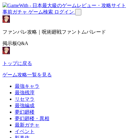
事前ガチャ
ゲーム検索
ログイン
ファンパレ攻略｜呪術廻戦ファントムパレード
掲示板Q&A
トップに戻る
ゲーム攻略一覧を見る
最強キャラ
最強残滓
リセマラ
最強編成
夢幻廻楼
夢幻廻楼・異相
最新ガチャ
イベント
影真依