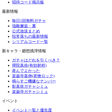
招待コード掲示板
最新情報
毎日1回無料ガチャ
強敵邂逅・裏
公式放送まとめ
恒常落ちの最新情報
シリアルコード一覧
新キャラ・廻想残滓情報
ガチャはどれを引くべき？
禪院真依(有効射程)
産んでよかった
楽巌寺嘉伸(老獪ロック)
鳴らすご機嫌なナンバー
影真依ガチャシミュ
楽巌寺ガチャシミュ
イベント
イベント一覧と優先度