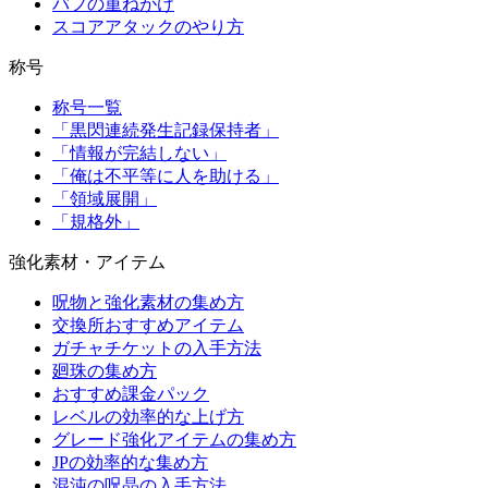
バフの重ねがけ
スコアアタックのやり方
称号
称号一覧
「黒閃連続発生記録保持者」
「情報が完結しない」
「俺は不平等に人を助ける」
「領域展開」
「規格外」
強化素材・アイテム
呪物と強化素材の集め方
交換所おすすめアイテム
ガチャチケットの入手方法
廻珠の集め方
おすすめ課金パック
レベルの効率的な上げ方
グレード強化アイテムの集め方
JPの効率的な集め方
混沌の呪晶の入手方法