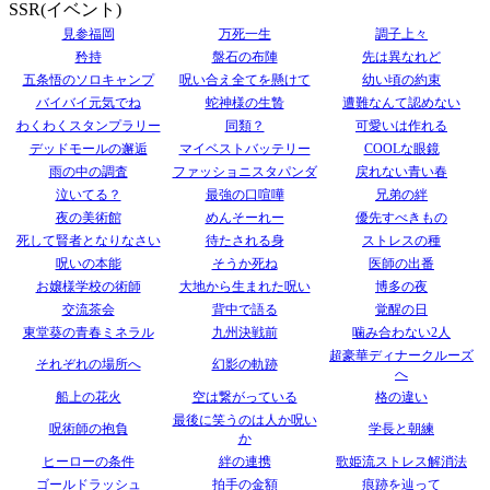
SSR(イベント)
見参福岡
万死一生
調子上々
矜持
盤石の布陣
先は異なれど
五条悟のソロキャンプ
呪い合え全てを懸けて
幼い頃の約束
バイバイ元気でね
蛇神様の生贄
遭難なんて認めない
わくわくスタンプラリー
同類？
可愛いは作れる
デッドモールの邂逅
マイベストバッテリー
COOLな眼鏡
雨の中の調査
ファッショニスタパンダ
戻れない青い春
泣いてる？
最強の口喧嘩
兄弟の絆
夜の美術館
めんそーれー
優先すべきもの
死して賢者となりなさい
待たされる身
ストレスの種
呪いの本能
そうか死ね
医師の出番
お嬢様学校の術師
大地から生まれた呪い
博多の夜
交流茶会
背中で語る
覚醒の日
東堂葵の青春ミネラル
九州決戦前
噛み合わない2人
超豪華ディナークルーズ
それぞれの場所へ
幻影の軌跡
へ
船上の花火
空は繋がっている
格の違い
最後に笑うのは人か呪い
呪術師の抱負
学長と朝練
か
ヒーローの条件
絆の連携
歌姫流ストレス解消法
ゴールドラッシュ
拍手の金額
痕跡を辿って