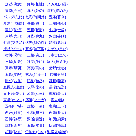
加茂(決意)
釘崎(相性)
メカ丸(刀源)
東堂(高田)
真人(死の)
虎杖(篭めろ)
パンダ(助け)
七海(時間外)
五条(蒼き)
夏油(非術師)
甚爾(殺し)
三輪(残心)
竜胆(覚悟)
夜蛾(呪骸)
七海(一級)
真希(大刀)
真依(弾丸)
狗巻(砕け)
釘崎(ブチ込)
伏黒(対の絆)
結木(意思)
虎杖(ゾーン)
五条(無下限)
ミゲル(足止)
宿儺(呪術)
三輪(疾走)
与幸吉(全て)
三輪(疾走)
狗巻(夜に)
家入(救える)
真希(早朝)
冥冥(烏の)
猪野(慢心)
五条(覚醒)
家入(ひゅー)
七海(有望)
脹相(お兄)
陀艮(無尽)
甚爾(降霊)
直毘人(速度)
伏黒(兎の)
漏瑚(熾烈)
日下部(鋭刃)
乙骨(女王)
虎杖(最大)
東堂(オマエ)
宿儺(フーガ)
真人(魂)
五条(0.2秒)
虎杖(一命)
裏梅(三下)
西宮(付喪)
七海(無言)
夜蛾(番人)
乙骨(執行)
漆(全開速)
加茂(羂索)
虎杖(蒼穹)
五条(氷菓)
伏黒(海風)
釘崎(映え)
伊地知(労い)
楽巌寺(老獪)