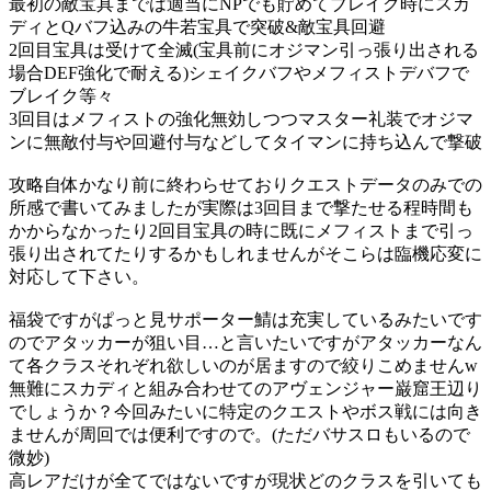
最初の敵宝具までは適当にNPでも貯めてブレイク時にスカ
ディとQバフ込みの牛若宝具で突破&敵宝具回避
2回目宝具は受けて全滅(宝具前にオジマン引っ張り出される
場合DEF強化で耐える)シェイクバフやメフィストデバフで
ブレイク等々
3回目はメフィストの強化無効しつつマスター礼装でオジマ
ンに無敵付与や回避付与などしてタイマンに持ち込んで撃破
攻略自体かなり前に終わらせておりクエストデータのみでの
所感で書いてみましたが実際は3回目まで撃たせる程時間も
かからなかったり2回目宝具の時に既にメフィストまで引っ
張り出されてたりするかもしれませんがそこらは臨機応変に
対応して下さい。
福袋ですがぱっと見サポーター鯖は充実しているみたいです
のでアタッカーが狙い目…と言いたいですがアタッカーなん
て各クラスそれぞれ欲しいのが居ますので絞りこめませんw
無難にスカディと組み合わせてのアヴェンジャー巌窟王辺り
でしょうか？今回みたいに特定のクエストやボス戦には向き
ませんが周回では便利ですので。(ただバサスロもいるので
微妙)
高レアだけが全てではないですが現状どのクラスを引いても