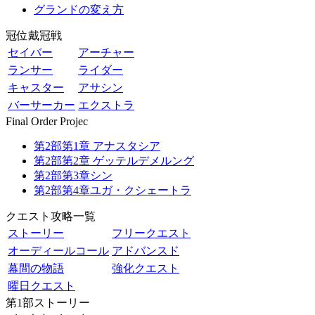
グランドの変え方
冠位戴冠戦
セイバー
アーチャー
ランサー
ライダー
キャスター
アサシン
バーサーカー
エクストラ
Final Order Projec
第2部第1章 アナスタシア
第2部第2章 ゲッテルデメルング
第2部第3章シン
第2部第4章ユガ・クシェートラ
クエスト攻略一覧
ストーリー
フリークエスト
オーディールコール
アドバンスド
幕間の物語
強化クエスト
曜日クエスト
第1部ストーリー