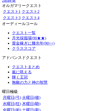
2部終章
オルガマリークエスト
クエスト1
クエスト2
クエスト3
クエスト4
オーディールコール
クエスト一覧
月光採掘場(90★★)
賞金稼ぎに幾光年(90++)
クラススコア
アドバンスドクエスト
クエストまとめ
嵐に吼える
輝く王冠
無敵の力と神の智慧
曜日極級
月曜日(弓)
火曜日(槍)
水曜日(狂)
木曜日(騎)
金曜日(術)
土曜日(殺)