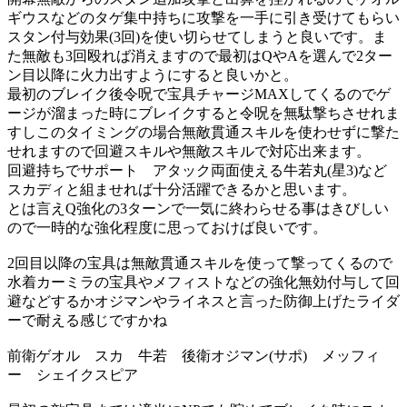
ギウスなどのタゲ集中持ちに攻撃を一手に引き受けてもらい
スタン付与効果(3回)を使い切らせてしまうと良いです。ま
た無敵も3回殴れば消えますので最初はQやAを選んで2ター
ン目以降に火力出すようにすると良いかと。
最初のブレイク後令呪で宝具チャージMAXしてくるのでゲ
ージが溜まった時にブレイクすると令呪を無駄撃ちさせれま
すしこのタイミングの場合無敵貫通スキルを使わせずに撃た
せれますので回避スキルや無敵スキルで対応出来ます。
回避持ちでサポート アタック両面使える牛若丸(星3)など
スカディと組ませれば十分活躍できるかと思います。
とは言えQ強化の3ターンで一気に終わらせる事はきびしい
ので一時的な強化程度に思っておけば良いです。
2回目以降の宝具は無敵貫通スキルを使って撃ってくるので
水着カーミラの宝具やメフィストなどの強化無効付与して回
避などするかオジマンやライネスと言った防御上げたライダ
ーで耐える感じですかね
前衛ゲオル スカ 牛若 後衛オジマン(サポ) メッフィ
ー シェイクスピア