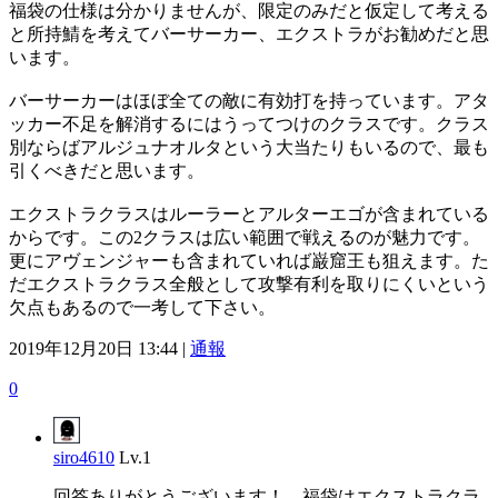
福袋の仕様は分かりませんが、限定のみだと仮定して考える
と所持鯖を考えてバーサーカー、エクストラがお勧めだと思
います。
バーサーカーはほぼ全ての敵に有効打を持っています。アタ
ッカー不足を解消するにはうってつけのクラスです。クラス
別ならばアルジュナオルタという大当たりもいるので、最も
引くべきだと思います。
エクストラクラスはルーラーとアルターエゴが含まれている
からです。この2クラスは広い範囲で戦えるのが魅力です。
更にアヴェンジャーも含まれていれば巌窟王も狙えます。た
だエクストラクラス全般として攻撃有利を取りにくいという
欠点もあるので一考して下さい。
2019年12月20日 13:44 |
通報
0
siro4610
Lv.1
回答ありがとうございます！ 福袋はエクストラクラ