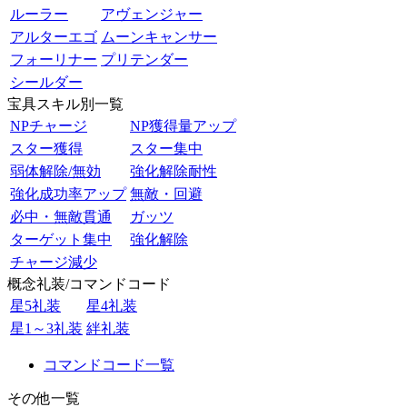
ルーラー
アヴェンジャー
アルターエゴ
ムーンキャンサー
フォーリナー
プリテンダー
シールダー
宝具スキル別一覧
NPチャージ
NP獲得量アップ
スター獲得
スター集中
弱体解除/無効
強化解除耐性
強化成功率アップ
無敵・回避
必中・無敵貫通
ガッツ
ターゲット集中
強化解除
チャージ減少
概念礼装/コマンドコード
星5礼装
星4礼装
星1～3礼装
絆礼装
コマンドコード一覧
その他一覧