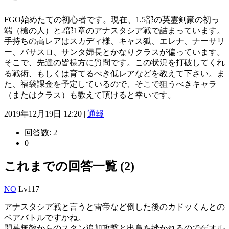
FGO始めたての初心者です。現在、1.5部の英霊剣豪の初っ
端（槍の人）と2部1章のアナスタシア戦で詰まっています。
手持ちの高レアはスカディ様、キャス狐、エレナ、ナーサリ
ー、バサスロ、サンタ婦長とかなりクラスが偏っています。
そこで、先達の皆様方に質問です。この状況を打破してくれ
る戦術、もしくは育てるべき低レアなどを教えて下さい。ま
た、福袋課金を予定しているので、そこで狙うべきキャラ
（またはクラス）も教えて頂けると幸いです。
2019年12月19日 12:20 |
通報
回答数:
2
0
これまでの回答一覧 (2)
NO
Lv117
アナスタシア戦と言うと雷帝など倒した後のカドッくんとの
ペアバトルですかね。
開幕無敵からのスタン追加攻撃と出鼻を挫かれるのでゲオル