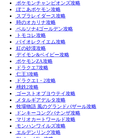
ポケモンチャンピオンズ攻略
ぽこあポケモン攻略
スプラレイダース攻略
時のオカリナ攻略
ペルソナ4ゴールデン攻略
トモコレ攻略
バイオレクイエム攻略
紅の砂漠攻略
デイモン&ベイビー攻略
ポケモンZA攻略
ドラクエ7攻略
仁王3攻略
ドラクエ1・2攻略
桃鉄2攻略
ゴーストオブヨウテイ攻略
メタルギアデルタ攻略
牧場物語 風のグランドバザール攻略
ドンキーコングバナンザ攻略
マリオカートワールド攻略
モンハンワイルズ攻略
エルデンリング攻略