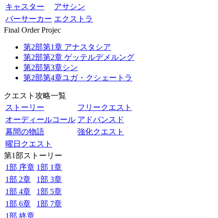
キャスター
アサシン
バーサーカー
エクストラ
Final Order Projec
第2部第1章 アナスタシア
第2部第2章 ゲッテルデメルング
第2部第3章シン
第2部第4章ユガ・クシェートラ
クエスト攻略一覧
ストーリー
フリークエスト
オーディールコール
アドバンスド
幕間の物語
強化クエスト
曜日クエスト
第1部ストーリー
1部 序章
1部 1章
1部 2章
1部 3章
1部 4章
1部 5章
1部 6章
1部 7章
1部 終章