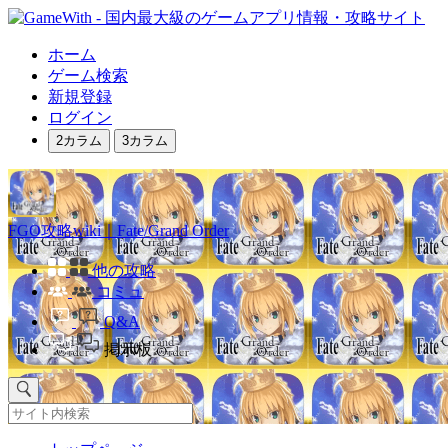
ホーム
ゲーム検索
新規登録
ログイン
2カラム
3カラム
FGO攻略wiki｜Fate/Grand Order
他の攻略
コミュ
Q&A
掲示板