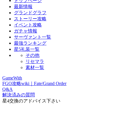
トップページ
最新情報
グランドグラフ
ストーリー攻略
イベント攻略
ガチャ情報
サーヴァント一覧
最強ランキング
星5礼装一覧
その他
リセマラ
素材一覧
GameWith
FGO攻略wiki｜Fate/Grand Order
Q&A
解決済みの質問
星4交換のアドバイス下さい