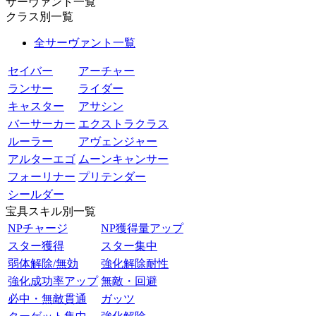
サーヴァント一覧
クラス別一覧
全サーヴァント一覧
セイバー
アーチャー
ランサー
ライダー
キャスター
アサシン
バーサーカー
エクストラクラス
ルーラー
アヴェンジャー
アルターエゴ
ムーンキャンサー
フォーリナー
プリテンダー
シールダー
宝具スキル別一覧
NPチャージ
NP獲得量アップ
スター獲得
スター集中
弱体解除/無効
強化解除耐性
強化成功率アップ
無敵・回避
必中・無敵貫通
ガッツ