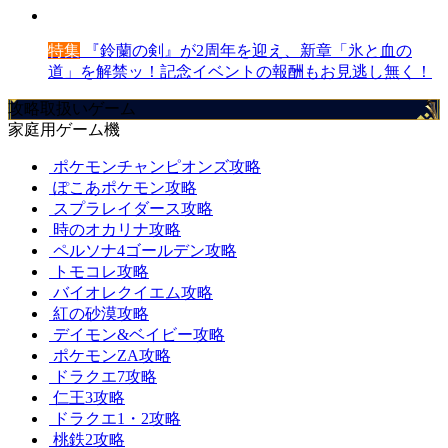
特集
『鈴蘭の剣』が2周年を迎え、新章「氷と血の
道」を解禁ッ！記念イベントの報酬もお見逃し無く！
攻略取扱いゲーム
家庭用ゲーム機
ポケモンチャンピオンズ攻略
ぽこあポケモン攻略
スプラレイダース攻略
時のオカリナ攻略
ペルソナ4ゴールデン攻略
トモコレ攻略
バイオレクイエム攻略
紅の砂漠攻略
デイモン&ベイビー攻略
ポケモンZA攻略
ドラクエ7攻略
仁王3攻略
ドラクエ1・2攻略
桃鉄2攻略