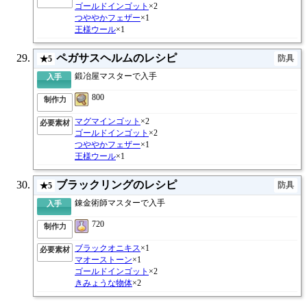
ゴールドインゴット
×2
つややかフェザー
×1
王様ウール
×1
ペガサスヘルムのレシピ
防具
★5
鍛冶屋マスターで入手
入手
800
制作力
マグマインゴット
×2
必要素材
ゴールドインゴット
×2
つややかフェザー
×1
王様ウール
×1
ブラックリングのレシピ
防具
★5
錬金術師マスターで入手
入手
720
制作力
ブラックオニキス
×1
必要素材
マオーストーン
×1
ゴールドインゴット
×2
きみょうな物体
×2