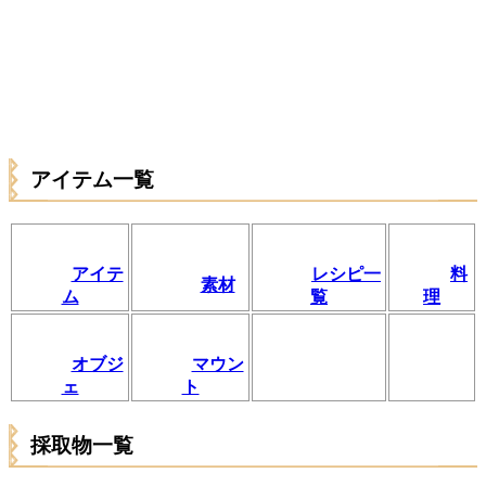
アイテム一覧
アイテ
レシピ一
料
素材
ム
覧
理
オブジ
マウン
ェ
ト
採取物一覧