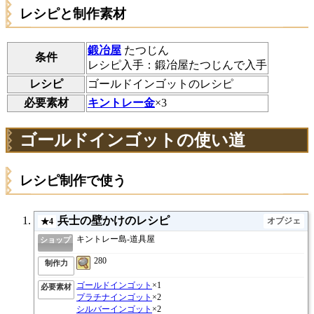
レシピと制作素材
鍛冶屋
たつじん
条件
レシピ入手：鍛冶屋たつじんで入手
レシピ
ゴールドインゴットのレシピ
必要素材
キントレー金
×3
ゴールドインゴットの使い道
レシピ制作で使う
兵士の壁かけのレシピ
オブジェ
★4
キントレー島-道具屋
ショップ
280
制作力
ゴールドインゴット
×1
必要素材
プラチナインゴット
×2
シルバーインゴット
×2