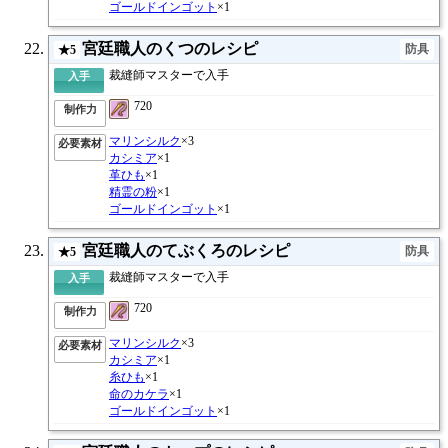
ゴールドインゴット
×1
宮廷職人のくつのレシピ
防具
★5
裁縫師マスターで入手
入手
720
制作力
マリンシルク
×3
必要素材
カシミア
×1
革ひも
×1
精霊の粉
×1
ゴールドインゴット
×1
宮廷職人のてぶくろのレシピ
防具
★5
裁縫師マスターで入手
入手
720
制作力
マリンシルク
×3
必要素材
カシミア
×1
糸ひも
×1
命のカケラ
×1
ゴールドインゴット
×1