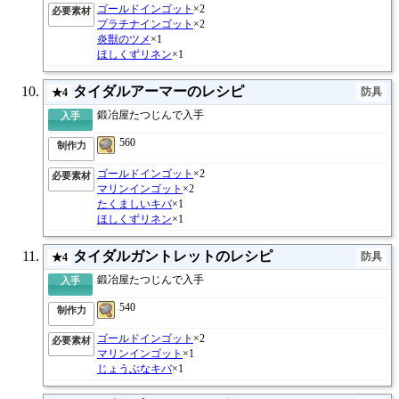
ゴールドインゴット
×2
必要素材
プラチナインゴット
×2
炎獣のツメ
×1
ほしくずリネン
×1
タイダルアーマーのレシピ
防具
★4
鍛冶屋たつじんで入手
入手
560
制作力
ゴールドインゴット
×2
必要素材
マリンインゴット
×2
たくましいキバ
×1
ほしくずリネン
×1
タイダルガントレットのレシピ
防具
★4
鍛冶屋たつじんで入手
入手
540
制作力
ゴールドインゴット
×2
必要素材
マリンインゴット
×1
じょうぶなキバ
×1