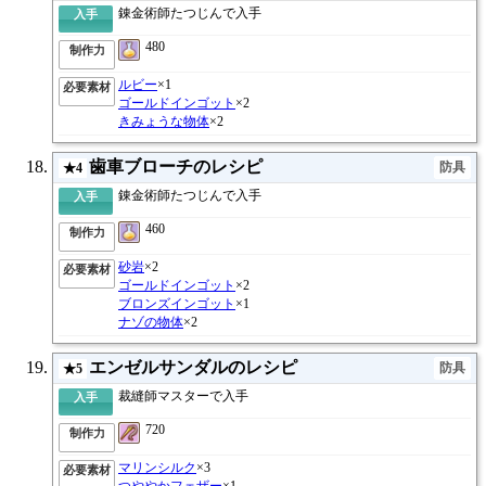
錬金術師たつじんで入手
入手
480
制作力
ルビー
×1
必要素材
ゴールドインゴット
×2
きみょうな物体
×2
歯車ブローチのレシピ
防具
★4
錬金術師たつじんで入手
入手
460
制作力
砂岩
×2
必要素材
ゴールドインゴット
×2
ブロンズインゴット
×1
ナゾの物体
×2
エンゼルサンダルのレシピ
防具
★5
裁縫師マスターで入手
入手
720
制作力
マリンシルク
×3
必要素材
つややかフェザー
×1