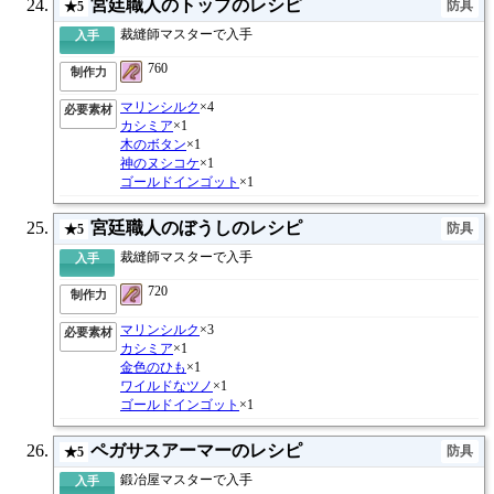
宮廷職人のトップのレシピ
防具
★5
裁縫師マスターで入手
入手
760
制作力
マリンシルク
×4
必要素材
カシミア
×1
木のボタン
×1
神のヌシコケ
×1
ゴールドインゴット
×1
宮廷職人のぼうしのレシピ
防具
★5
裁縫師マスターで入手
入手
720
制作力
マリンシルク
×3
必要素材
カシミア
×1
金色のひも
×1
ワイルドなツノ
×1
ゴールドインゴット
×1
ペガサスアーマーのレシピ
防具
★5
鍛冶屋マスターで入手
入手