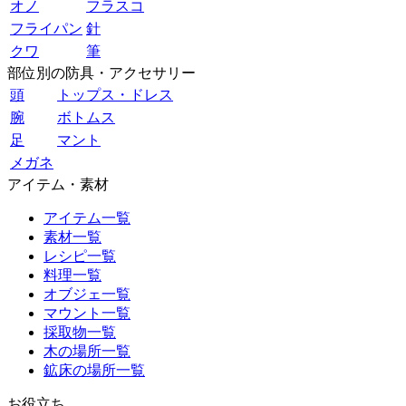
オノ
フラスコ
フライパン
針
クワ
筆
部位別の防具・アクセサリー
頭
トップス・ドレス
腕
ボトムス
足
マント
メガネ
アイテム・素材
アイテム一覧
素材一覧
レシピ一覧
料理一覧
オブジェ一覧
マウント一覧
採取物一覧
木の場所一覧
鉱床の場所一覧
お役立ち