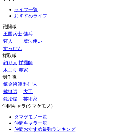
ライフ一覧
おすすめライフ
戦闘職
王国兵士
傭兵
狩人
魔法使い
すっぴん
採取職
釣り人
採掘師
木こり
農家
制作職
錬金術師
料理人
裁縫師
大工
鍛冶屋
芸術家
仲間キャラ(タマゲモノ)
タマゲモノ一覧
仲間キャラ一覧
仲間おすすめ最強ランキング