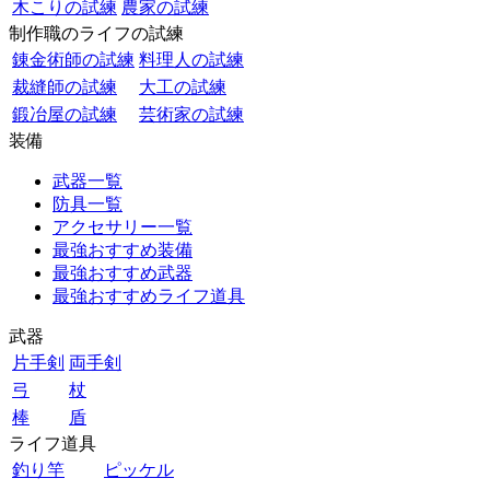
木こりの試練
農家の試練
制作職のライフの試練
錬金術師の試練
料理人の試練
裁縫師の試練
大工の試練
鍛冶屋の試練
芸術家の試練
装備
武器一覧
防具一覧
アクセサリー一覧
最強おすすめ装備
最強おすすめ武器
最強おすすめライフ道具
武器
片手剣
両手剣
弓
杖
棒
盾
ライフ道具
釣り竿
ピッケル