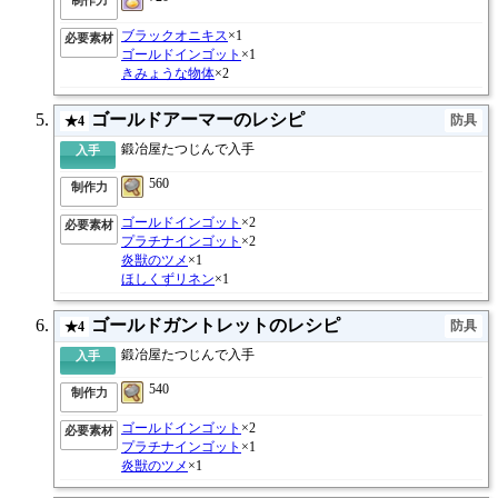
ブラックオニキス
×1
必要素材
ゴールドインゴット
×1
きみょうな物体
×2
ゴールドアーマーのレシピ
防具
★4
鍛冶屋たつじんで入手
入手
560
制作力
ゴールドインゴット
×2
必要素材
プラチナインゴット
×2
炎獣のツメ
×1
ほしくずリネン
×1
ゴールドガントレットのレシピ
防具
★4
鍛冶屋たつじんで入手
入手
540
制作力
ゴールドインゴット
×2
必要素材
プラチナインゴット
×1
炎獣のツメ
×1