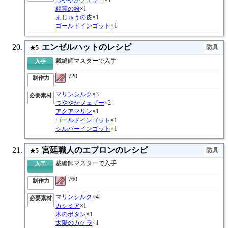
精霊の粉
×1
まじゅうの皮
×1
ゴールドインゴット
×1
エンゼルハットのレシピ
防具
★5
裁縫師マスターで入手
入手
720
制作力
マリンシルク
×3
必要素材
つややかフェザー
×2
アクアマリン
×1
ゴールドインゴット
×1
シルバーインゴット
×1
宮廷職人のエプロンのレシピ
防具
★5
裁縫師マスターで入手
入手
760
制作力
マリンシルク
×4
必要素材
カシミア
×1
木のボタン
×1
太陽のカケラ
×1