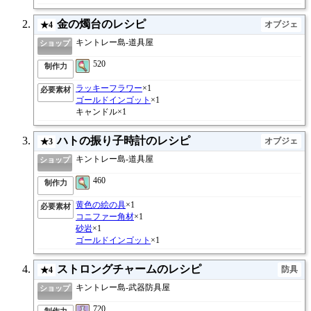
金の燭台のレシピ
オブジェ
★4
キントレー島-道具屋
ショップ
520
制作力
ラッキーフラワー
×1
必要素材
ゴールドインゴット
×1
キャンドル×1
ハトの振り子時計のレシピ
オブジェ
★3
キントレー島-道具屋
ショップ
460
制作力
黄色の絵の具
×1
必要素材
コニファー角材
×1
砂岩
×1
ゴールドインゴット
×1
ストロングチャームのレシピ
防具
★4
キントレー島-武器防具屋
ショップ
720
制作力