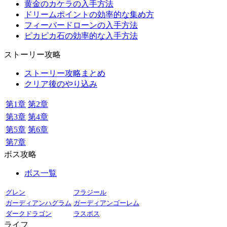
黄金のカケラの入手方法
ドリームポイントの効率的な集め方
フィーバードローンの入手方法
ピカピカ石の効率的な入手方法
ストーリー攻略
ストーリー攻略まとめ
クリア後のやり込み
第1章
第2章
第3章
第4章
第5章
第6章
第7章
ボス攻略
ボス一覧
グレン
フラジール
ガーディアンハグラム
ガーディアンゴーレム
ダークドラゴン
ラスボス
ライフ