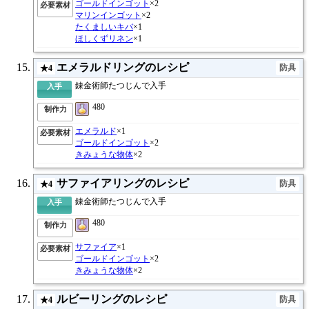
ゴールドインゴット
×2
必要素材
マリンインゴット
×2
たくましいキバ
×1
ほしくずリネン
×1
エメラルドリングのレシピ
防具
★4
錬金術師たつじんで入手
入手
480
制作力
エメラルド
×1
必要素材
ゴールドインゴット
×2
きみょうな物体
×2
サファイアリングのレシピ
防具
★4
錬金術師たつじんで入手
入手
480
制作力
サファイア
×1
必要素材
ゴールドインゴット
×2
きみょうな物体
×2
ルビーリングのレシピ
防具
★4