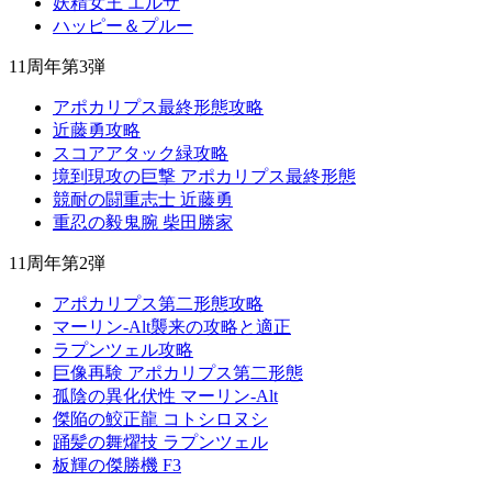
妖精女王 エルザ
ハッピー＆プルー
11周年第3弾
アポカリプス最終形態攻略
近藤勇攻略
スコアアタック緑攻略
境到現攻の巨撃 アポカリプス最終形態
競耐の闘重志士 近藤勇
重忍の毅鬼腕 柴田勝家
11周年第2弾
アポカリプス第二形態攻略
マーリン-Alt襲来の攻略と適正
ラプンツェル攻略
巨像再験 アポカリプス第二形態
孤陰の異化伏性 マーリン-Alt
傑陥の鮫正龍 コトシロヌシ
踊髪の舞燿技 ラプンツェル
板輝の傑勝機 F3