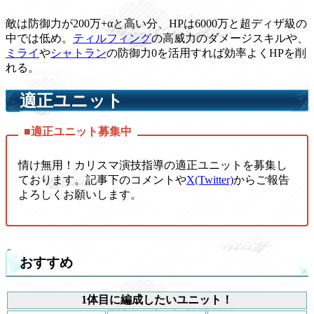
敵は防御力が200万+αと高い分、HPは6000万と超ディザ級の
中では低め。
ティルフィング
の高威力のダメージスキルや、
ミライ
や
シャトラン
の防御力0を活用すれば効率よくHPを削
れる。
適正ユニット
情け無用！カリスマ演技指導の適正ユニットを募集し
ております。記事下のコメントや
X(Twitter)
からご報告
よろしくお願いします。
おすすめ
1体目に編成したいユニット！