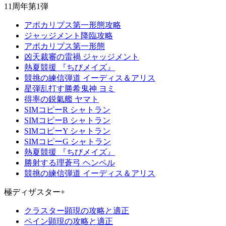
11周年第1弾
アポカリプス第一形態攻略
ジャッジメント降臨攻略
アポカリプス第一形態
凶天裁審の雷禍 ジャッジメント
熱夏競援 『ちびメイズ』
競挑の練信弾道 イーディス＆アリス
星弾乱打す勝希鬼神 ヨミ
得率の鋭氣艦 ヤマト
SIMコピーR シャトラン
SIMコピーB シャトラン
SIMコピーY シャトラン
SIMコピーG シャトラン
熱夏競援 『ちびメイズ』
勝射する理蒼弓 ヘンペル
競挑の練信弾道 イーディス＆アリス
極ディザスター+
クラスター顕現の攻略と適正
ペイン顕現の攻略と適正