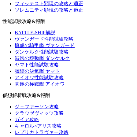
フィッテスト顕現の攻略と適正
ソレムニティ顕現の攻略と適正
性能試験攻略&報酬
BATTLE-SHIP解説
ヴァンガード性能試験攻略
慎慮の騎甲艦 ヴァンガード
ダンケルク性能試験攻略
淑砲の毅動艦 ダンケルク
ヤマト性能試験攻略
號臨の決氣艦 ヤマト
アイオワ性能試験攻略
真遂の極戦艦 アイオワ
仮想解析戦攻略&報酬
ジェファーソン攻略
クラウゼヴィッツ攻略
ガイア攻略
キャロル×アリス攻略
レプリカトラヴァー攻略