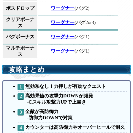
ワーグナー
(バグ2)
ボスドロップ
クリアボーナ
ワーグナー
(バグ2or3)
ス
ワーグナー
(バグ1)
バグボーナス
マルチボーナ
ワーグナー
(バグ1)
ス
攻略まとめ
無効系なし！力押しが有効なクエスト
高効果値の攻撃力DOWNが頻発
└Cスキル攻撃力UPで上書き
全敵が高防御力
└防御力DOWNで対策
カウンターは高防御力やオーバーヒールで耐久