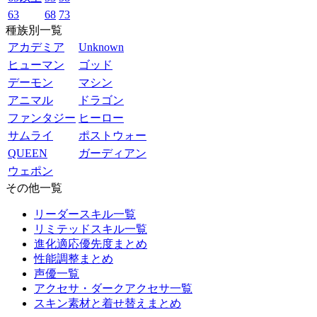
63
68
73
種族別一覧
アカデミア
Unknown
ヒューマン
ゴッド
デーモン
マシン
アニマル
ドラゴン
ファンタジー
ヒーロー
サムライ
ポストウォー
QUEEN
ガーディアン
ウェポン
その他一覧
リーダースキル一覧
リミテッドスキル一覧
進化適応優先度まとめ
性能調整まとめ
声優一覧
アクセサ・ダークアクセサ一覧
スキン素材と着せ替えまとめ