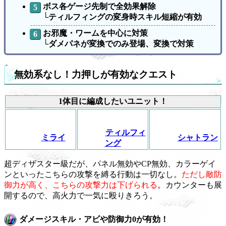
ボス各ゲージ先制で全効果解除
└ティルフィングの変身時スキル短縮が有効
お邪魔・ワームを中心に対策
└ダメパネが変換でのみ登場、変換で対策
無効系なし！力押しが有効なクエスト
1体目に編成したいユニット！
ティルフィ
ミライ
シャトラン
ング
超ディザスター級だが、パネル無効やCP無効、カラーゲイ
ンといったこちらの攻撃を縛る行動は一切なし。
ただし敵防
御力が高く、こちらの攻撃力は下げられる
。カウンターも展
開するので、高火力で一気に殴りきろう。
ダメージスキル・アビや防御力0が有効！