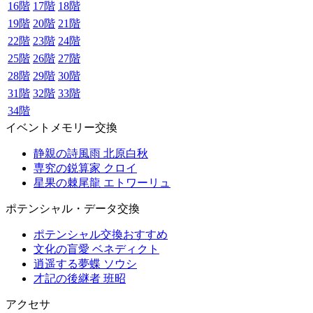
16階
17階
18階
19階
20階
21階
22階
23階
24階
25階
26階
27階
28階
29階
30階
31階
32階
33階
34階
イベントメモリー交換
静親の詩風雨 北原白秋
専究の鋭算家 クロイ
星果の棘尾龍 エトワーリュ
ポテンシャル・データ交換
ポテンシャル交換おすすめ
文化の盲愛 ベネディクト
逍遥する夢蝶 ソウシ
才記の後継者 班昭
アクセサ