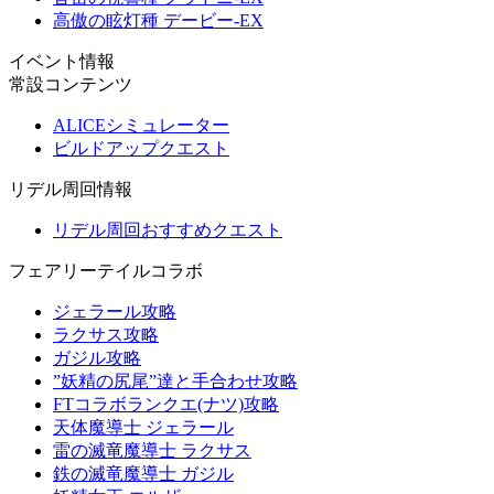
高傲の眩灯種 デービー-EX
イベント情報
常設コンテンツ
ALICEシミュレーター
ビルドアップクエスト
リデル周回情報
リデル周回おすすめクエスト
フェアリーテイルコラボ
ジェラール攻略
ラクサス攻略
ガジル攻略
”妖精の尻尾”達と手合わせ攻略
FTコラボランクエ(ナツ)攻略
天体魔導士 ジェラール
雷の滅竜魔導士 ラクサス
鉄の滅竜魔導士 ガジル