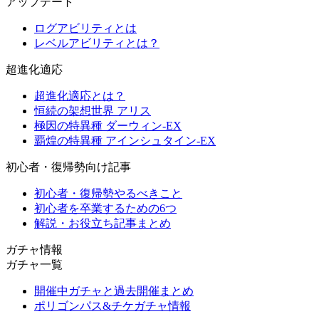
アップデート
ログアビリティとは
レベルアビリティとは？
超進化適応
超進化適応とは？
恒続の架想世界 アリス
極因の特異種 ダーウィン-EX
覇煌の特異種 アインシュタイン-EX
初心者・復帰勢向け記事
初心者・復帰勢やるべきこと
初心者を卒業するための6つ
解説・お役立ち記事まとめ
ガチャ情報
ガチャ一覧
開催中ガチャと過去開催まとめ
ポリゴンパス&チケガチャ情報