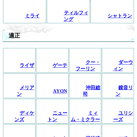
ティルフィ
ミライ
シャトラン
ング
適正
クー・
ダーウ
ライザ
ゲーテ
フーリン
ィン
メリア
沖田総
鏡音リ
AYON
ン
司
ン
ディケ
ニュー
ミィ
ユリシ
ンズ
トン
ム・ミクラー
ーズ