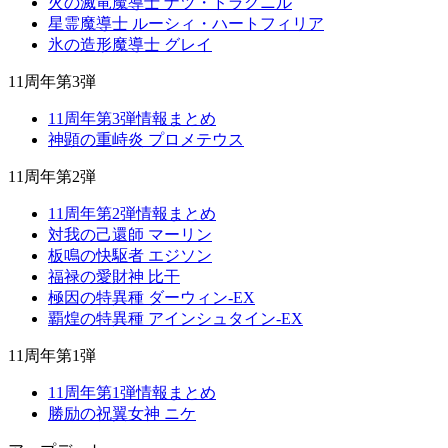
火の滅竜魔導士 ナツ・ドラグニル
星霊魔導士 ルーシィ・ハートフィリア
氷の造形魔導士 グレイ
11周年第3弾
11周年第3弾情報まとめ
神顕の重峙炎 プロメテウス
11周年第2弾
11周年第2弾情報まとめ
対我の己還師 マーリン
板鳴の快駆者 エジソン
福禄の愛財神 比干
極因の特異種 ダーウィン-EX
覇煌の特異種 アインシュタイン-EX
11周年第1弾
11周年第1弾情報まとめ
勝励の祝翼女神 ニケ