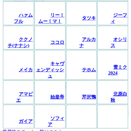
ハァム
リー！
ジーフ
タツキ
フル
ムー！マ！
ィ
ククノ
アルカ
オシリ
ココロ
チ(ナナシ)
ナ
ス
キャヴ
雪ミク
メイカ
ェンディッシ
テホム
2024
ュ
アマビ
北原白
始皇帝
芹沢鴨
エ
秋
ソフィ
ガイア
ア