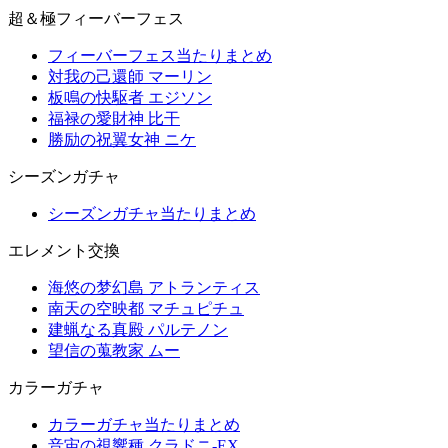
超＆極フィーバーフェス
フィーバーフェス当たりまとめ
対我の己還師 マーリン
板鳴の快駆者 エジソン
福禄の愛財神 比干
勝励の祝翼女神 ニケ
シーズンガチャ
シーズンガチャ当たりまとめ
エレメント交換
海悠の梦幻島 アトランティス
南天の空映都 マチュピチュ
建蝋なる真殿 パルテノン
望信の蒐教家 ムー
カラーガチャ
カラーガチャ当たりまとめ
音宙の視響種 クラドニ-EX