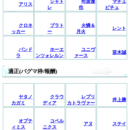
シャト
司波達
マチュ
アリス
レ
也
ピチュ
クロネ
プラト
火憐＆
レント
ッカー
ー
月火
パンド
ホーエ
ユニヴ
苗木誠
ラ
ンツォレルン
ァース
適正(バグマ枠/報酬)
ヤタノ
クラウ
レプリ
井上勝
カガミ
ディア
カトラヴァー
オプテ
コペル
アヌ
ステイ
ィミス
ニクス