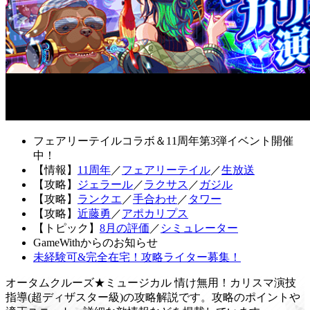
フェアリーテイルコラボ＆11周年第3弾イベント開催
中！
【情報】
11周年
／
フェアリーテイル
／
生放送
【攻略】
ジェラール
／
ラクサス
／
ガジル
【攻略】
ランクエ
／
手合わせ
／
タワー
【攻略】
近藤勇
／
アポカリプス
【トピック】
8月の評価
／
シミュレーター
GameWithからのお知らせ
未経験可&完全在宅！攻略ライター募集！
オータムクルーズ★ミュージカル 情け無用！カリスマ演技
指導(超ディザスター級)の攻略解説です。攻略のポイントや