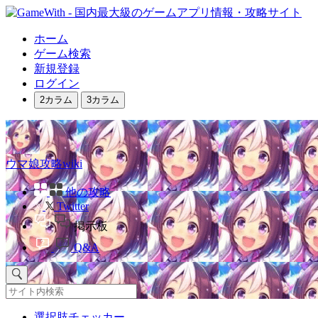
ホーム
ゲーム検索
新規登録
ログイン
2カラム
3カラム
ウマ娘攻略wiki
他の攻略
Twitter
掲示板
Q&A
選択肢チェッカー