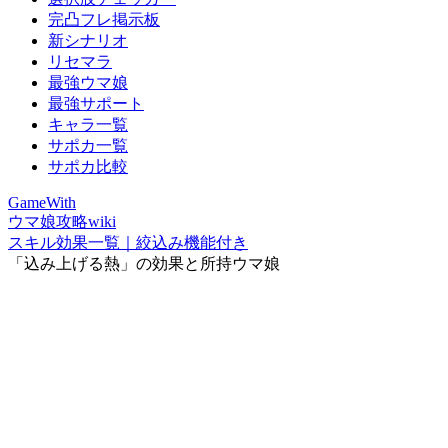
完凸フレ掲示板
新シナリオ
リセマラ
最強ウマ娘
最強サポート
キャラ一覧
サポカ一覧
サポカ比較
GameWith
ウマ娘攻略wiki
スキル効果一覧｜絞込み機能付き
「込み上げる熱」の効果と所持ウマ娘