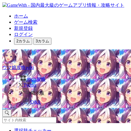
ホーム
ゲーム検索
新規登録
ログイン
2カラム
3カラム
ウマ娘攻略wiki
他の攻略
Twitter
掲示板
Q&A
選択肢チェッカー