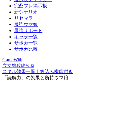
完凸フレ掲示板
新シナリオ
リセマラ
最強ウマ娘
最強サポート
キャラ一覧
サポカ一覧
サポカ比較
GameWith
ウマ娘攻略wiki
スキル効果一覧｜絞込み機能付き
「読解力」の効果と所持ウマ娘