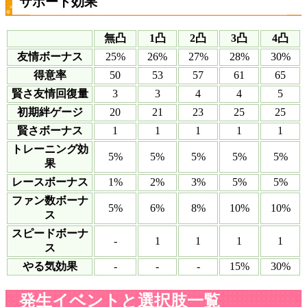
サポート効果
無凸
1凸
2凸
3凸
4凸
友情ボーナス
25%
26%
27%
28%
30%
得意率
50
53
57
61
65
賢さ友情回復量
3
3
4
4
5
初期絆ゲージ
20
21
23
25
25
賢さボーナス
1
1
1
1
1
トレーニング効
5%
5%
5%
5%
5%
果
レースボーナス
1%
2%
3%
5%
5%
ファン数ボーナ
5%
6%
8%
10%
10%
ス
スピードボーナ
-
1
1
1
1
ス
やる気効果
-
-
-
15%
30%
発生イベントと選択肢一覧