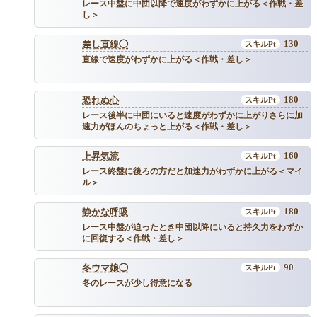
レース中盤に中団以降で速度がわずかに上がる＜作戦・差
し＞
130
差し直線◯
直線で速度がわずかに上がる＜作戦・差し＞
180
恐れぬ心
レース後半に中団にいると速度がわずかに上がりさらに加
速力がほんのちょっと上がる＜作戦・差し＞
160
上昇気流
レース終盤に後ろの方だと加速力がわずかに上がる＜マイ
ル＞
180
静かな呼吸
レース中盤が迫ったとき中団以降にいると持久力をわずか
に回復する＜作戦・差し＞
90
冬ウマ娘◯
冬のレースが少し得意になる