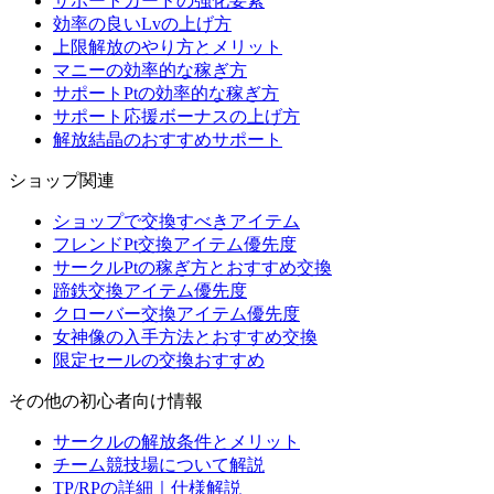
サポートカードの強化要素
効率の良いLvの上げ方
上限解放のやり方とメリット
マニーの効率的な稼ぎ方
サポートPtの効率的な稼ぎ方
サポート応援ボーナスの上げ方
解放結晶のおすすめサポート
ショップ関連
ショップで交換すべきアイテム
フレンドPt交換アイテム優先度
サークルPtの稼ぎ方とおすすめ交換
蹄鉄交換アイテム優先度
クローバー交換アイテム優先度
女神像の入手方法とおすすめ交換
限定セールの交換おすすめ
その他の初心者向け情報
サークルの解放条件とメリット
チーム競技場について解説
TP/RPの詳細｜仕様解説