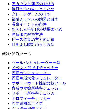
アカウント連携のやり方
毎日やるべきことまとめ
クレーンゲームのコツ
福引チャンスの効果と確率
温泉イベントの条件
あんしん笹針師の効果まとめ
勝負服の解放方法
ピースの集め方と使い道
目覚まし時計の入手方法
便利･診断ツール
ツール･シミュレーター一覧
イベント選択肢チェッカー
評価点シミュレーター
評価点最大化シミュレーター
サポートカード性能比較ツール
育成ウマ娘所持率チェッカー
サポート所持率チェッカー
トロフィーチェッカー
ウマ娘概念クイズ
ウマ娘一周年クイズ