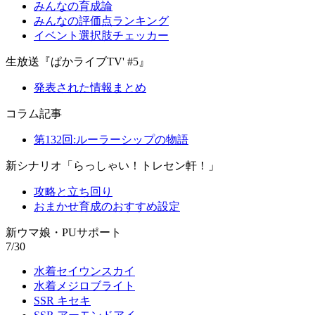
みんなの育成論
みんなの評価点ランキング
イベント選択肢チェッカー
生放送『ぱかライブTV' #5』
発表された情報まとめ
コラム記事
第132回:ルーラーシップの物語
新シナリオ「らっしゃい！トレセン軒！」
攻略と立ち回り
おまかせ育成のおすすめ設定
新ウマ娘・PUサポート
7/30
水着セイウンスカイ
水着メジロブライト
SSR キセキ