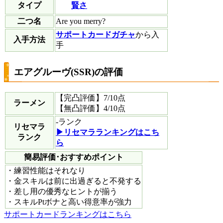
賢さ
タイプ
二つ名
Are you merry?
サポートカードガチャ
から入
入手方法
手
エアグルーヴ(SSR)の評価
【完凸評価】
7
/10点
ラーメン
【無凸評価】
4
/10点
-
ランク
リセマラ
▶︎リセマラランキングはこち
ランク
ら
簡易評価･おすすめポイント
・練習性能はそれなり
・金スキルは前に出過ぎると不発する
・差し用の優秀なヒントが揃う
・スキルPtボナと高い得意率が強力
サポートカードランキングはこちら