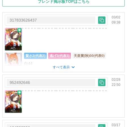
フレンド掲示板TOPはこちら
03/02
317833626437
09:38
4凸
賢さ2(代表2)
逃げ3(代表3)
天皇賞(秋)00(代表0)
白44
すべて表示
代表
02/28
952492646
22:50
4凸
すべて表示
03/17