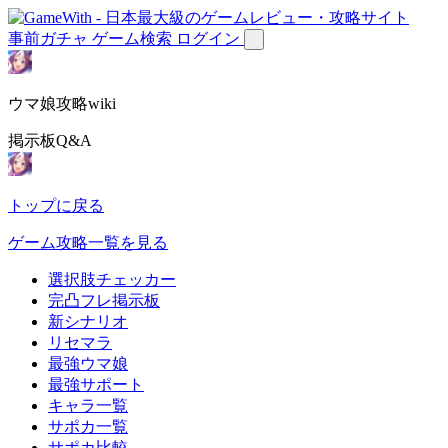
事前ガチャ
ゲーム検索
ログイン
ウマ娘攻略wiki
掲示板Q&A
トップに戻る
ゲーム攻略一覧を見る
選択肢チェッカー
完凸フレ掲示板
新シナリオ
リセマラ
最強ウマ娘
最強サポート
キャラ一覧
サポカ一覧
サポカ比較