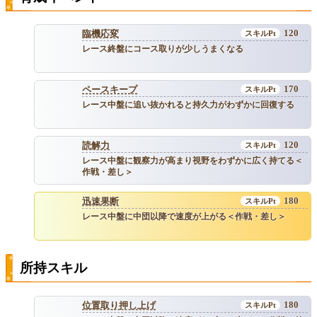
120
臨機応変
レース終盤にコース取りが少しうまくなる
170
ペースキープ
レース中盤に追い抜かれると持久力がわずかに回復する
120
読解力
レース中盤に観察力が高まり視野をわずかに広く持てる＜
作戦・差し＞
180
迅速果断
レース中盤に中団以降で速度が上がる＜作戦・差し＞
所持スキル
180
位置取り押し上げ