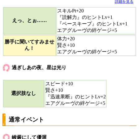
詳細を見る
スキルPt+20
『読解力』のヒントLv+1
えっ、とぉ……
『ペースキープ』のヒントLv+1
エアグルーヴの絆ゲージ+5
体力+20
勝手に聞いてすみませ
賢さ+10
ん！
エアグルーヴの絆ゲージ+5
過ぎしあの夜、星は光り
スピード+10
賢さ+10
選択肢なし
『迅速果断』のヒントLv+2
エアグルーヴの絆ゲージ+5
通常イベント
峻厳にして優渥