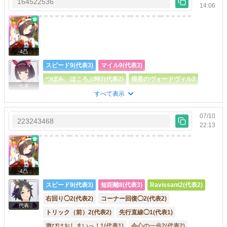
164522536
14:06
4凸
スピード9(代表3)
マイル9(代表3)
つぼみ、ほころぶ時2(代表2)
煌星のヴォードヴィル3
代表
スピ9マイル9です。
すべて表示
07/10
223243468
22:13
4凸
スピード9(代表3)
短距離8(代表3)
Ravissant2(代表2)
右回り◯2(代表2)
コーナー回復◯2(代表2)
代表
トリック（前）2(代表2)
先行直線◯1(代表1)
遊びはおしまいっ！1(代表1)
会心の一歩2(代表2)