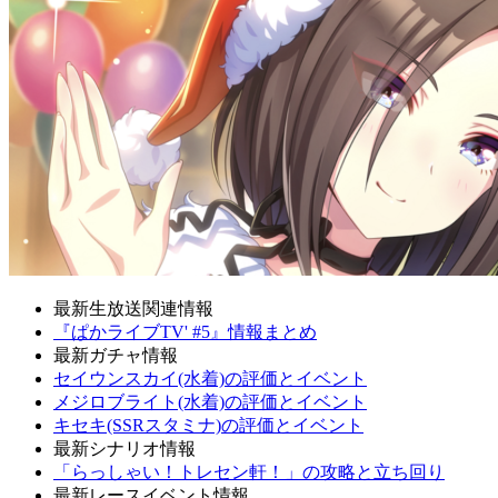
最新生放送関連情報
『ぱかライブTV' #5』情報まとめ
最新ガチャ情報
セイウンスカイ(水着)の評価とイベント
メジロブライト(水着)の評価とイベント
キセキ(SSRスタミナ)の評価とイベント
最新シナリオ情報
「らっしゃい！トレセン軒！」の攻略と立ち回り
最新レースイベント情報