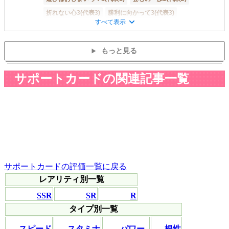
折れない心3(代表3)
勝利に向かって3(代表3)
すべて表示
中盤巧者2(代表2)
序盤巧者1(代表1)
高松宮記念2(代表2)
もっと見る
サポートカードの関連記事一覧
サポートカードの評価一覧に戻る
レアリティ別一覧
SSR
SR
R
タイプ別一覧
スピード
スタミナ
パワー
根性