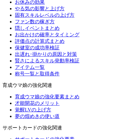
お休みの効果
やる気の影響と上げ方
固有スキルレベルの上げ方
ファン数の稼ぎ方
隠しイベントまとめ
お出かけの確率とタイミング
評価点の計算式まとめ
保健室の成功率検証
出遅れ･掛かりの原因と対策
賢さによるスキル発動率検証
アイテム一覧
称号一覧と取得条件
育成ウマ娘の強化関連
育成ウマ娘の強化要素まとめ
才能開花のメリット
覚醒LVの上げ方
夢の煌めきの使い道
サポートカードの強化関連