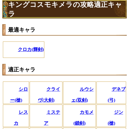
キングコスモキメラの攻略適正キャ
ラ
最適キャラ
クロカ(輝剣)
適正キャラ
シロ
クライ
ルウシ
デネブ
ー(槍)
ヴ(大剣)
ェ(双剣)
(弓)
レス
ミステ
カモメ
ジン
カ
ア
(鎖剣)
(槍)