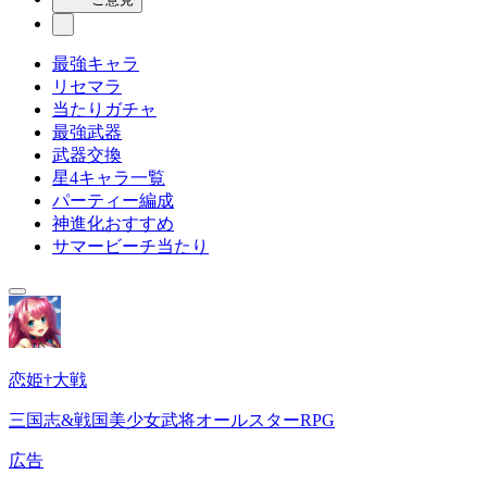
最強キャラ
リセマラ
当たりガチャ
最強武器
武器交換
星4キャラ一覧
パーティー編成
神進化おすすめ
サマービーチ当たり
恋姫†大戦
三国志&戦国美少女武将オールスターRPG
広告