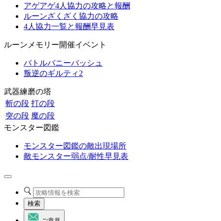
アゲアゲ4人協力の攻略と報酬
ルーンざくざく協力の攻略
4人協力一覧と報酬早見表
ルーンメモリー開催イベント
バトルバニーバッシュ
叛逆のギルティ2
武器練磨の塔
斬の段
打の段
突の段
魔の段
モンスター図鑑
モンスター図鑑の敵出現場所
敵モンスター弱点/耐性早見表
検索
ご意見