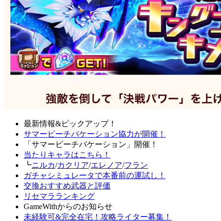
最新情報&ピックアップ！
サマービーチバケーション協力が開催！
「サマービーチバケーション」開催！
当たりキャラはこちら！
┗
ニルカ
/
カクリア
/
エレノア
/
フラン
ガチャシミュレータで本番前の運試し！
交換おすすめ武器と評価
リセマラランキング
GameWithからのお知らせ
未経験可&完全在宅！攻略ライター募集！