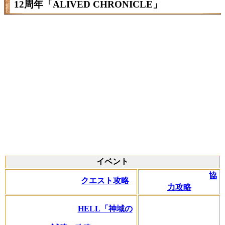
12周年「ALIVED CHRONICLE」
イベント
協
クエスト攻略
力攻略
HELL「神域の