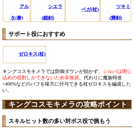
アル
シエラ
ツキミ
ベガ(杖)
タ(拳)
(鎖剣)
(輝剣)
サポート役におすすめ
ゼロキス(杖)
キングコスモキメラでは防御ダウンが効かず、
シルバは閉じ
込めの役割しかできないため非推奨
。代わりに魔族特攻
+400%などのバフを味方に付与できる杖ゼロキスを編成した
い。
キングコスモキメラの攻略ポイント
スキルヒット数の多い対ボス役で挑もう