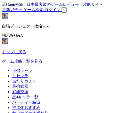
事前ガチャ
ゲーム検索
ログイン
白猫プロジェクト攻略wiki
掲示板Q&A
トップに戻る
ゲーム攻略一覧を見る
最強キャラ
リセマラ
当たりガチャ
最強武器
武器交換
星4キャラ一覧
パーティー編成
神進化おすすめ
サマービーチ当たり