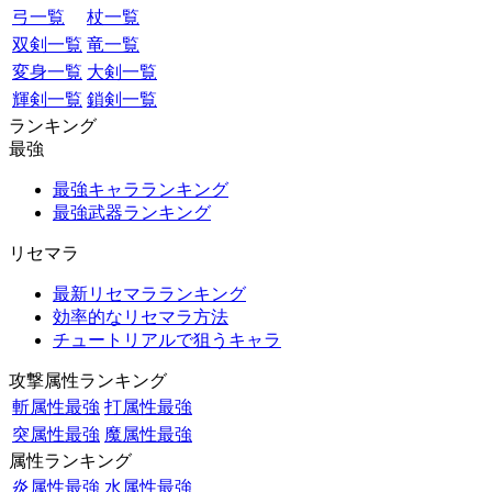
弓一覧
杖一覧
双剣一覧
竜一覧
変身一覧
大剣一覧
輝剣一覧
鎖剣一覧
ランキング
最強
最強キャラランキング
最強武器ランキング
リセマラ
最新リセマラランキング
効率的なリセマラ方法
チュートリアルで狙うキャラ
攻撃属性ランキング
斬属性最強
打属性最強
突属性最強
魔属性最強
属性ランキング
炎属性最強
水属性最強