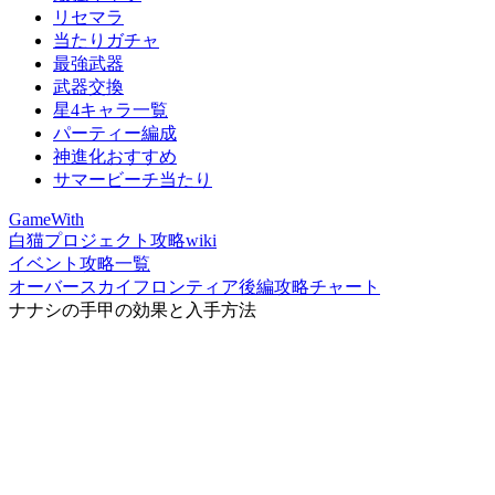
リセマラ
当たりガチャ
最強武器
武器交換
星4キャラ一覧
パーティー編成
神進化おすすめ
サマービーチ当たり
GameWith
白猫プロジェクト攻略wiki
イベント攻略一覧
オーバースカイフロンティア後編攻略チャート
ナナシの手甲の効果と入手方法