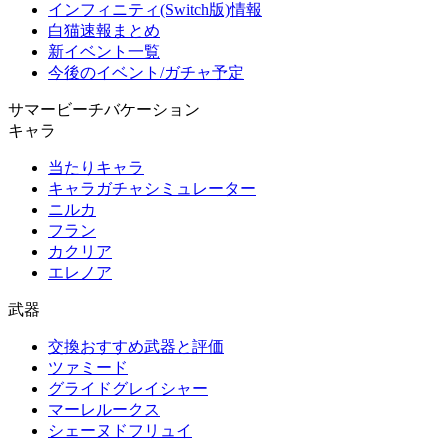
インフィニティ(Switch版)情報
白猫速報まとめ
新イベント一覧
今後のイベント/ガチャ予定
サマービーチバケーション
キャラ
当たりキャラ
キャラガチャシミュレーター
ニルカ
フラン
カクリア
エレノア
武器
交換おすすめ武器と評価
ツァミード
グライドグレイシャー
マーレルークス
シェーヌドフリュイ