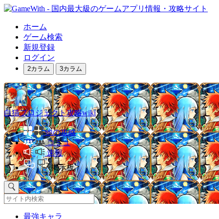
ホーム
ゲーム検索
新規登録
ログイン
2カラム
3カラム
白猫プロジェクト攻略wiki
他の攻略
コミュ
速報
掲示板
最強キャラ