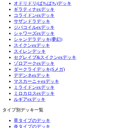
オドリドリ(ぱちぱち)デッキ
ギラティナexデッキ
コライドンexデッキ
サザンドラデッキ
ジバコイルexデッキ
シャワーズexデッキ
シャンデラデッキ(夢幻)
スイクンexデッキ
スイレンデッキ
セグレイブ&スイクンexデッキ
ゾロアークexデッキ
ダークライデッキ(Sメガ)
デデンネexデッキ
マスカーニャexデッキ
ミライドンexデッキ
ミロカロスexデッキ
ルギアexデッキ
タイプ別デッキ一覧
草タイプのデッキ
炎タイプのデッキ