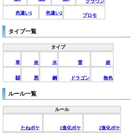
クラウン
色違い1
色違い2
プロモ
タイプ一覧
タイプ
草
炎
水
雷
超
闘
悪
鋼
ドラゴン
無色
ルール一覧
ルール
たねポケ
1進化ポケ
2進化ポケ