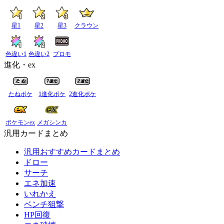
星1
星2
星3
クラウン
色違い1
色違い2
プロモ
進化・ex
たねポケ
1進化ポケ
2進化ポケ
ポケモンex
メガシンカ
汎用カードまとめ
汎用おすすめカードまとめ
ドロー
サーチ
エネ加速
いれかえ
ベンチ狙撃
HP回復