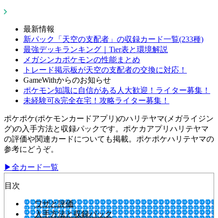
最新情報
新パック「天空の支配者」の収録カード一覧(233種)
最強デッキランキング｜Tier表と環境解説
メガシンカポケモンの性能まとめ
トレード掲示板が天空の支配者の交換に対応！
GameWithからのお知らせ
ポケモン知識に自信がある人大歓迎！ライター募集！
未経験可&完全在宅！攻略ライター募集！
ポケポケ(ポケモンカードアプリ)のハリテヤマ(メガライジン
グ)の入手方法と収録パックです。ポケカアプリハリテヤマ
の評価や関連カードについても掲載。ポケポケハリテヤマの
参考にどうぞ。
▶全カード一覧
目次
ワザと評価
入手方法と収録パック