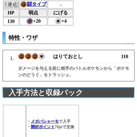
闘タイプ
1進化
-
HP
弱点
にげる
+20
×4
130
特性・ワザ
はりておとし
110
ダメージを与える前に相手のバトルポケモンから「ポケモ
ンのどうぐ」をトラッシュ。
入手方法と収録パック
・
メガバシャーモ
で入手
・
開封ポイント
70ptで交換