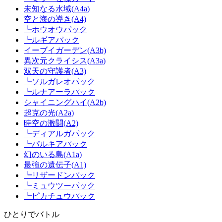
未知なる水域(A4a)
空と海の導き(A4)
┗ホウオウパック
┗ルギアパック
イーブイガーデン(A3b)
異次元クライシス(A3a)
双天の守護者(A3)
┗ソルガレオパック
┗ルナアーラパック
シャイニングハイ(A2b)
超克の光(A2a)
時空の激闘(A2)
┗ディアルガパック
┗パルキアパック
幻のいる島(A1a)
最強の遺伝子(A1)
┗リザードンパック
┗ミュウツーパック
┗ピカチュウパック
ひとりでバトル