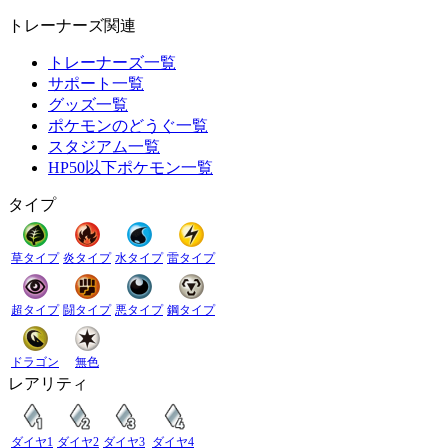
トレーナーズ関連
トレーナーズ一覧
サポート一覧
グッズ一覧
ポケモンのどうぐ一覧
スタジアム一覧
HP50以下ポケモン一覧
タイプ
草タイプ
炎タイプ
水タイプ
雷タイプ
超タイプ
闘タイプ
悪タイプ
鋼タイプ
ドラゴン
無色
レアリティ
ダイヤ1
ダイヤ2
ダイヤ3
ダイヤ4