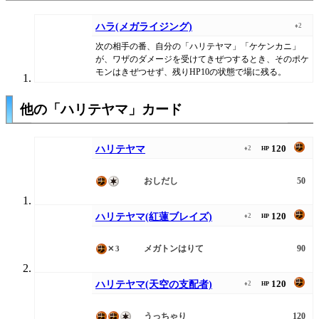
ハラ(メガライジング)
♦2
次の相手の番、自分の「ハリテヤマ」「ケケンカニ」
が、ワザのダメージを受けてきぜつするとき、そのポケ
モンはきぜつせず、残りHP10の状態で場に残る。
他の「ハリテヤマ」カード
120
ハリテヤマ
♦2
HP
おしだし
50
120
ハリテヤマ(紅蓮ブレイズ)
♦2
HP
メガトンはりて
90
✕3
120
ハリテヤマ(天空の支配者)
♦2
HP
うっちゃり
120