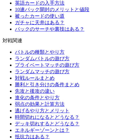
英語カードの入手方法
10連パック開封のメリットと値段
被ったカードの使い道
ガチャに天井はある？
パックのサーチや裏技はある？
対戦関連
バトルの種類とやり方
ランダムバトルの遊び方
プライベートマッチの遊び方
ランダムマッチの遊び方
対戦ルールまとめ
勝利と引き分けの条件まとめ
先攻と後攻の違い
進化の条件とやり方
弱点の効果と計算方法
逃げるやり方とメリット
時間切れになるとどうなる？
デッキ切れするとどうなる？
エネルギーゾーンとは？
抵抗力はある？