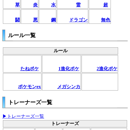
草
炎
水
雷
超
闘
悪
鋼
ドラゴン
無色
ルール一覧
ルール
たねポケ
1進化ポケ
2進化ポケ
ポケモンex
メガシンカ
トレーナーズ一覧
▶トレーナーズ一覧
トレーナーズ