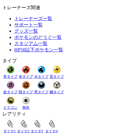
トレーナーズ関連
トレーナーズ一覧
サポート一覧
グッズ一覧
ポケモンのどうぐ一覧
スタジアム一覧
HP50以下ポケモン一覧
タイプ
草タイプ
炎タイプ
水タイプ
雷タイプ
超タイプ
闘タイプ
悪タイプ
鋼タイプ
ドラゴン
無色
レアリティ
ダイヤ1
ダイヤ2
ダイヤ3
ダイヤ4