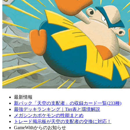
最新情報
新パック「天空の支配者」の収録カード一覧(233種)
最強デッキランキング｜Tier表と環境解説
メガシンカポケモンの性能まとめ
トレード掲示板が天空の支配者の交換に対応！
GameWithからのお知らせ