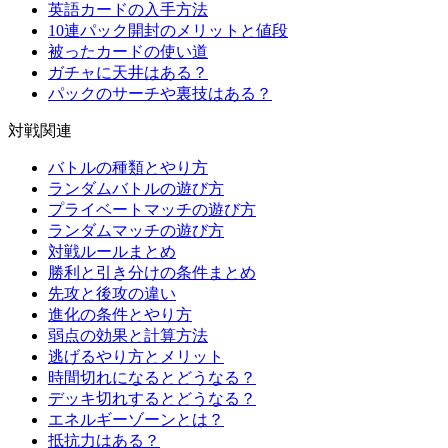
英語カードの入手方法
10連パック開封のメリットと値段
被ったカードの使い道
ガチャに天井はある？
パックのサーチや裏技はある？
対戦関連
バトルの種類とやり方
ランダムバトルの遊び方
プライベートマッチの遊び方
ランダムマッチの遊び方
対戦ルールまとめ
勝利と引き分けの条件まとめ
先攻と後攻の違い
進化の条件とやり方
弱点の効果と計算方法
逃げるやり方とメリット
時間切れになるとどうなる？
デッキ切れするとどうなる？
エネルギーゾーンとは？
抵抗力はある？