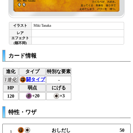
Miki Tanaka
カード情報
進化
タイプ
特別な要素
闘タイプ
1進化
-
HP
弱点
にげる
+20
×3
120
特性・ワザ
おしだし
50