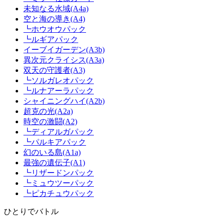
未知なる水域(A4a)
空と海の導き(A4)
┗ホウオウパック
┗ルギアパック
イーブイガーデン(A3b)
異次元クライシス(A3a)
双天の守護者(A3)
┗ソルガレオパック
┗ルナアーラパック
シャイニングハイ(A2b)
超克の光(A2a)
時空の激闘(A2)
┗ディアルガパック
┗パルキアパック
幻のいる島(A1a)
最強の遺伝子(A1)
┗リザードンパック
┗ミュウツーパック
┗ピカチュウパック
ひとりでバトル