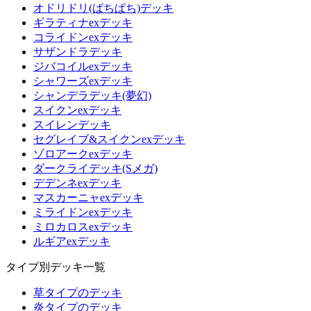
オドリドリ(ぱちぱち)デッキ
ギラティナexデッキ
コライドンexデッキ
サザンドラデッキ
ジバコイルexデッキ
シャワーズexデッキ
シャンデラデッキ(夢幻)
スイクンexデッキ
スイレンデッキ
セグレイブ&スイクンexデッキ
ゾロアークexデッキ
ダークライデッキ(Sメガ)
デデンネexデッキ
マスカーニャexデッキ
ミライドンexデッキ
ミロカロスexデッキ
ルギアexデッキ
タイプ別デッキ一覧
草タイプのデッキ
炎タイプのデッキ