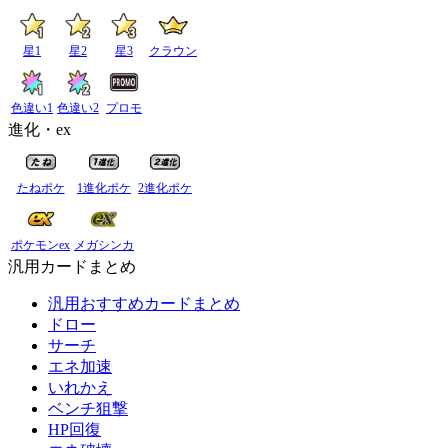
星1
星2
星3
クラウン
色違い1
色違い2
プロモ
進化・ex
たねポケ
1進化ポケ
2進化ポケ
ポケモンex
メガシンカ
汎用カードまとめ
汎用おすすめカードまとめ
ドロー
サーチ
エネ加速
いれかえ
ベンチ狙撃
HP回復