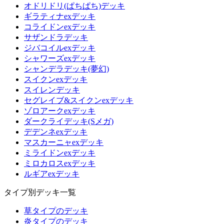
オドリドリ(ぱちぱち)デッキ
ギラティナexデッキ
コライドンexデッキ
サザンドラデッキ
ジバコイルexデッキ
シャワーズexデッキ
シャンデラデッキ(夢幻)
スイクンexデッキ
スイレンデッキ
セグレイブ&スイクンexデッキ
ゾロアークexデッキ
ダークライデッキ(Sメガ)
デデンネexデッキ
マスカーニャexデッキ
ミライドンexデッキ
ミロカロスexデッキ
ルギアexデッキ
タイプ別デッキ一覧
草タイプのデッキ
炎タイプのデッキ