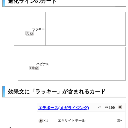
進化ラインのカード
ラッキー
たね
ハピナス
1進化
効果文に「ラッキー」が含まれるカード
100
エテボース(メガライジング)
♦2
HP
エキサイトテール
30×
✕1