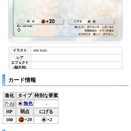
miki kudo
カード情報
進化
タイプ
特別な要素
無色
たね
-
HP
弱点
にげる
+20
×2
100