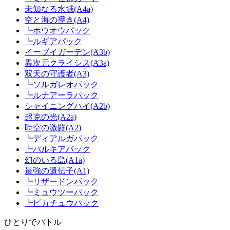
未知なる水域(A4a)
空と海の導き(A4)
┗ホウオウパック
┗ルギアパック
イーブイガーデン(A3b)
異次元クライシス(A3a)
双天の守護者(A3)
┗ソルガレオパック
┗ルナアーラパック
シャイニングハイ(A2b)
超克の光(A2a)
時空の激闘(A2)
┗ディアルガパック
┗パルキアパック
幻のいる島(A1a)
最強の遺伝子(A1)
┗リザードンパック
┗ミュウツーパック
┗ピカチュウパック
ひとりでバトル