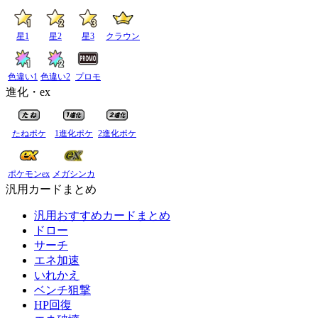
星1
星2
星3
クラウン
色違い1
色違い2
プロモ
進化・ex
たねポケ
1進化ポケ
2進化ポケ
ポケモンex
メガシンカ
汎用カードまとめ
汎用おすすめカードまとめ
ドロー
サーチ
エネ加速
いれかえ
ベンチ狙撃
HP回復