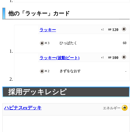
他の「ラッキー」カード
120
ラッキー
♦2
HP
ひっぱたく
60
✕3
100
ラッキー(波動ビート)
♦1
HP
きずをなおす
-
✕2
採用デッキレシピ
ハピナスexデッキ