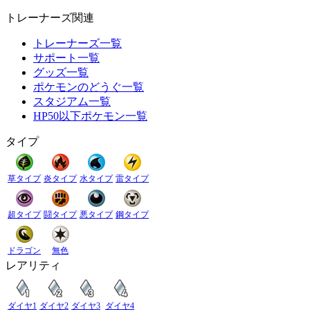
トレーナーズ関連
トレーナーズ一覧
サポート一覧
グッズ一覧
ポケモンのどうぐ一覧
スタジアム一覧
HP50以下ポケモン一覧
タイプ
草タイプ
炎タイプ
水タイプ
雷タイプ
超タイプ
闘タイプ
悪タイプ
鋼タイプ
ドラゴン
無色
レアリティ
ダイヤ1
ダイヤ2
ダイヤ3
ダイヤ4