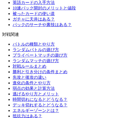
英語カードの入手方法
10連パック開封のメリットと値段
被ったカードの使い道
ガチャに天井はある？
パックのサーチや裏技はある？
対戦関連
バトルの種類とやり方
ランダムバトルの遊び方
プライベートマッチの遊び方
ランダムマッチの遊び方
対戦ルールまとめ
勝利と引き分けの条件まとめ
先攻と後攻の違い
進化の条件とやり方
弱点の効果と計算方法
逃げるやり方とメリット
時間切れになるとどうなる？
デッキ切れするとどうなる？
エネルギーゾーンとは？
抵抗力はある？