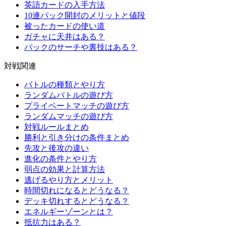
英語カードの入手方法
10連パック開封のメリットと値段
被ったカードの使い道
ガチャに天井はある？
パックのサーチや裏技はある？
対戦関連
バトルの種類とやり方
ランダムバトルの遊び方
プライベートマッチの遊び方
ランダムマッチの遊び方
対戦ルールまとめ
勝利と引き分けの条件まとめ
先攻と後攻の違い
進化の条件とやり方
弱点の効果と計算方法
逃げるやり方とメリット
時間切れになるとどうなる？
デッキ切れするとどうなる？
エネルギーゾーンとは？
抵抗力はある？