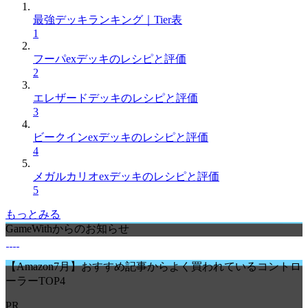
最強デッキランキング｜Tier表
1
フーパexデッキのレシピと評価
2
エレザードデッキのレシピと評価
3
ビークインexデッキのレシピと評価
4
メガルカリオexデッキのレシピと評価
5
もっとみる
GameWithからのお知らせ
【Amazon7月】おすすめ記事からよく買われているコントロ
ーラーTOP4
PR