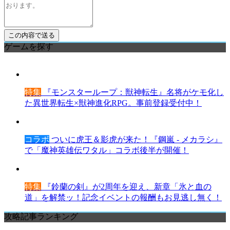
ゲームを探す
特集
『モンスターループ：獣神転生』名将がケモ化し
た異世界転生×獣神進化RPG。事前登録受付中！
コラボ
ついに虎王＆影虎が来た！『鋼嵐 - メカラシ』
で「魔神英雄伝ワタル」コラボ後半が開催！
特集
『鈴蘭の剣』が2周年を迎え、新章「氷と血の
道」を解禁ッ！記念イベントの報酬もお見逃し無く！
攻略記事ランキング