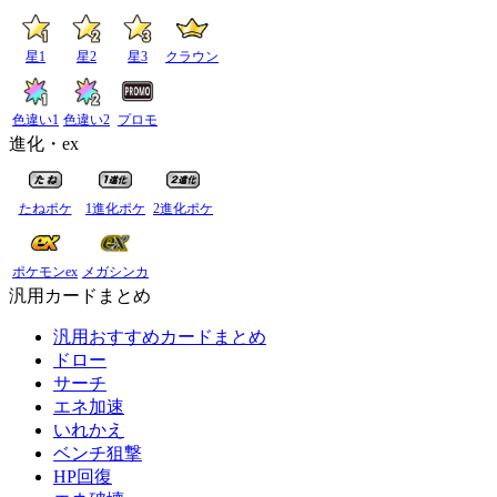
星1
星2
星3
クラウン
色違い1
色違い2
プロモ
進化・ex
たねポケ
1進化ポケ
2進化ポケ
ポケモンex
メガシンカ
汎用カードまとめ
汎用おすすめカードまとめ
ドロー
サーチ
エネ加速
いれかえ
ベンチ狙撃
HP回復