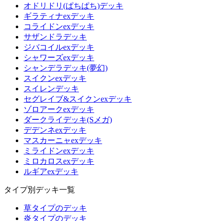
オドリドリ(ぱちぱち)デッキ
ギラティナexデッキ
コライドンexデッキ
サザンドラデッキ
ジバコイルexデッキ
シャワーズexデッキ
シャンデラデッキ(夢幻)
スイクンexデッキ
スイレンデッキ
セグレイブ&スイクンexデッキ
ゾロアークexデッキ
ダークライデッキ(Sメガ)
デデンネexデッキ
マスカーニャexデッキ
ミライドンexデッキ
ミロカロスexデッキ
ルギアexデッキ
タイプ別デッキ一覧
草タイプのデッキ
炎タイプのデッキ