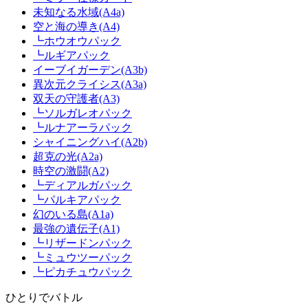
未知なる水域(A4a)
空と海の導き(A4)
┗ホウオウパック
┗ルギアパック
イーブイガーデン(A3b)
異次元クライシス(A3a)
双天の守護者(A3)
┗ソルガレオパック
┗ルナアーラパック
シャイニングハイ(A2b)
超克の光(A2a)
時空の激闘(A2)
┗ディアルガパック
┗パルキアパック
幻のいる島(A1a)
最強の遺伝子(A1)
┗リザードンパック
┗ミュウツーパック
┗ピカチュウパック
ひとりでバトル