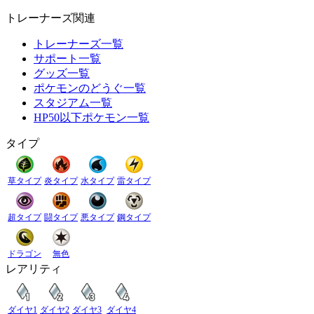
トレーナーズ関連
トレーナーズ一覧
サポート一覧
グッズ一覧
ポケモンのどうぐ一覧
スタジアム一覧
HP50以下ポケモン一覧
タイプ
草タイプ
炎タイプ
水タイプ
雷タイプ
超タイプ
闘タイプ
悪タイプ
鋼タイプ
ドラゴン
無色
レアリティ
ダイヤ1
ダイヤ2
ダイヤ3
ダイヤ4