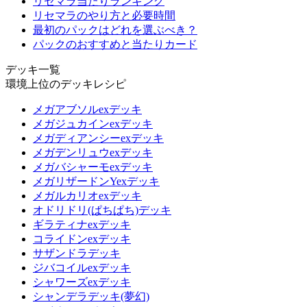
リセマラ当たりランキング
リセマラのやり方と必要時間
最初のパックはどれを選ぶべき？
パックのおすすめと当たりカード
デッキ一覧
環境上位のデッキレシピ
メガアブソルexデッキ
メガジュカインexデッキ
メガディアンシーexデッキ
メガデンリュウexデッキ
メガバシャーモexデッキ
メガリザードンYexデッキ
メガルカリオexデッキ
オドリドリ(ぱちぱち)デッキ
ギラティナexデッキ
コライドンexデッキ
サザンドラデッキ
ジバコイルexデッキ
シャワーズexデッキ
シャンデラデッキ(夢幻)