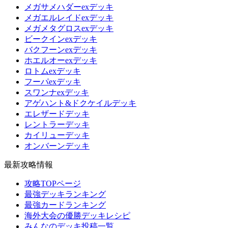
メガサメハダーexデッキ
メガエルレイドexデッキ
メガメタグロスexデッキ
ビークインexデッキ
バクフーンexデッキ
ホエルオーexデッキ
ロトムexデッキ
フーパexデッキ
スワンナexデッキ
アゲハント&ドクケイルデッキ
エレザードデッキ
レントラーデッキ
カイリューデッキ
オンバーンデッキ
最新攻略情報
攻略TOPページ
最強デッキランキング
最強カードランキング
海外大会の優勝デッキレシピ
みんなのデッキ投稿一覧