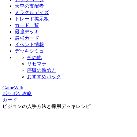
天空の支配者
ミラクルデイズ
トレード掲示板
カード一覧
最強デッキ
最強カード
イベント情報
デッキシミュ
その他
リセマラ
序盤の進め方
おすすめパック
GameWith
ポケポケ攻略
カード
ピジョンの入手方法と採用デッキレシピ