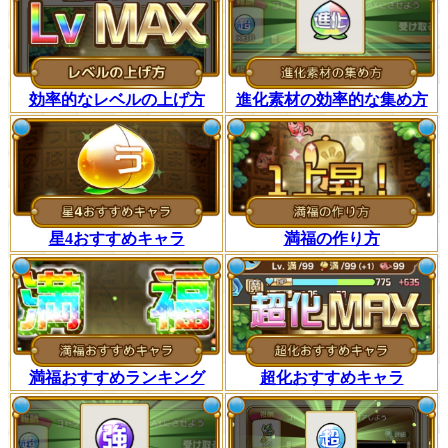
効率的なレベルの上げ方
進化素材の効率的な集め方
星4おすすめキャラ
満福の作り方
満福おすすめランキング
超化おすすめキャラ