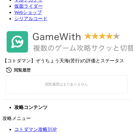
仮面ライダー
Webショップ
シリアルコード
【コトダマン】ぞうちょう天海(苦行)の評価とステータス
攻略コンテンツ
攻略メニュー
コトダマン攻略TOP