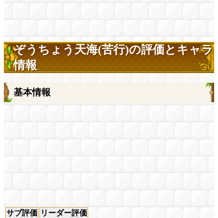
ぞうちょう天海(苦行)の評価とキャラ
情報
基本情報
サブ評価
リーダー評価