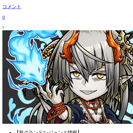
コメント
0
【新グランド/レジェンド情報】