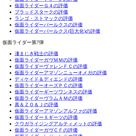
仮面ライダーＧ４の評価
ブラッドスタークの評価
ランゴ・ストマックの評価
仮面ライダーバールクスの評価
仮面ライダーバールクス(巨大化)の評価
仮面ライダー第7弾
凄まじき戦士の評価
仮面ライダーガヴＭＭの評価
仮面ライダーヴァレンＦＣの評価
仮面ライダーアマゾンニューオメガの評価
ディケイド＆ディエンドの評価
仮面ライダーオーズＰＣの評価
仮面ライダーギーツワンネスの評価
仮面ライダーヴラムＡＭの評価
真＆ＺＯ＆Ｊの評価
仮面ライダーアマゾンアルファの評価
仮面ライダーＸギーツの評価
クウガライジングアルティメットの評価
仮面ライダーガヴＣＦの評価