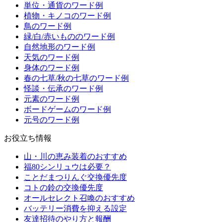
単位・通貨のワード例
植物・キノコのワード例
鳥のワード例
緑/白/赤いもののワード例
自然地形のワード例
天気のワード例
身体のワード例
春の七草/秋の七草のワード例
怪談・伝承のワード例
元素のワード例
ボードゲームのワード例
元号のワード例
お役立ち情報
山・川の恵み装着のおすすめ
福80シンリュウは必要？
ことだまつりんぐ交換優先度
コトの鈴の交換優先度
オールセレクト召喚のおすすめ
バッテリー消費を抑える設定
友達招待のやり方と報酬