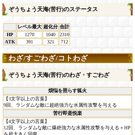
ぞうちょう天海(苦行)のステータス
レベル最大
超化分
合計
HP
1270
1040
2310
ATK
391
321
712
わざ/すごわざ/コトわざ
ぞうちょう天海(苦行)のわざ・すごわざ
煩悩を照らす狐火
【3文字以上の言葉】
9回、ランダムな敵に超絶強力な水属性攻撃を与える
苦行即是悦楽
【4文字以上の言葉】
12回、ランダムな敵に爆絶強力な水属性攻撃を与える＋HP
を超大きく回復