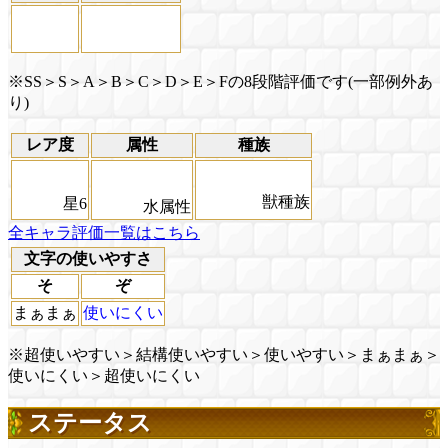
※SS＞S＞A＞B＞C＞D＞E＞Fの8段階評価です(一部例外あ
り)
レア度
属性
種族
獣種族
星6
水属性
全キャラ評価一覧はこちら
文字の使いやすさ
そ
ぞ
まぁまぁ
使いにくい
※超使いやすい＞結構使いやすい＞使いやすい＞まぁまぁ＞
使いにくい＞超使いにくい
ステータス