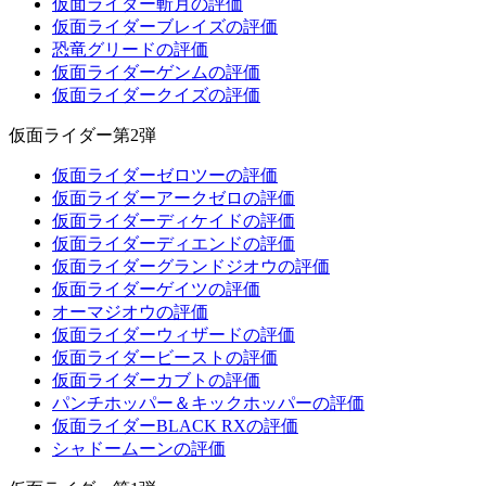
仮面ライダー斬月の評価
仮面ライダーブレイズの評価
恐竜グリードの評価
仮面ライダーゲンムの評価
仮面ライダークイズの評価
仮面ライダー第2弾
仮面ライダーゼロツーの評価
仮面ライダーアークゼロの評価
仮面ライダーディケイドの評価
仮面ライダーディエンドの評価
仮面ライダーグランドジオウの評価
仮面ライダーゲイツの評価
オーマジオウの評価
仮面ライダーウィザードの評価
仮面ライダービーストの評価
仮面ライダーカブトの評価
パンチホッパー＆キックホッパーの評価
仮面ライダーBLACK RXの評価
シャドームーンの評価