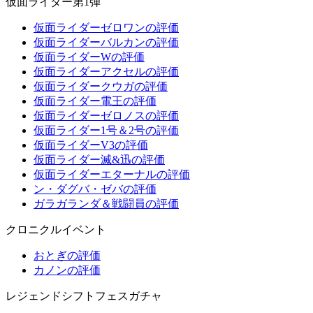
仮面ライダー第1弾
仮面ライダーゼロワンの評価
仮面ライダーバルカンの評価
仮面ライダーWの評価
仮面ライダーアクセルの評価
仮面ライダークウガの評価
仮面ライダー電王の評価
仮面ライダーゼロノスの評価
仮面ライダー1号＆2号の評価
仮面ライダーV3の評価
仮面ライダー滅&迅の評価
仮面ライダーエターナルの評価
ン・ダグバ・ゼバの評価
ガラガランダ＆戦闘員の評価
クロニクルイベント
おとぎの評価
カノンの評価
レジェンドシフトフェスガチャ