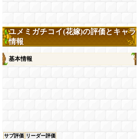
ユメミガチコイ(花嫁)の評価とキャラ
情報
基本情報
サブ評価
リーダー評価