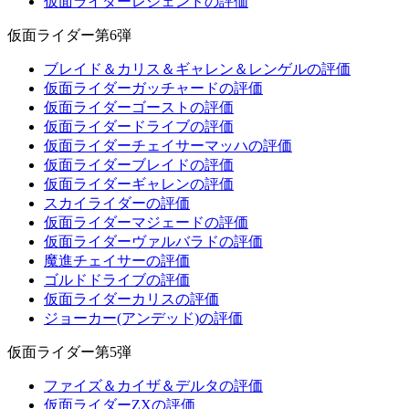
仮面ライダーレジェンドの評価
仮面ライダー第6弾
ブレイド＆カリス＆ギャレン＆レンゲルの評価
仮面ライダーガッチャードの評価
仮面ライダーゴーストの評価
仮面ライダードライブの評価
仮面ライダーチェイサーマッハの評価
仮面ライダーブレイドの評価
仮面ライダーギャレンの評価
スカイライダーの評価
仮面ライダーマジェードの評価
仮面ライダーヴァルバラドの評価
魔進チェイサーの評価
ゴルドドライブの評価
仮面ライダーカリスの評価
ジョーカー(アンデッド)の評価
仮面ライダー第5弾
ファイズ＆カイザ＆デルタの評価
仮面ライダーZXの評価