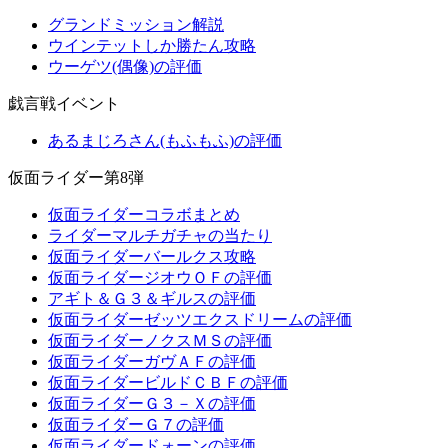
グランドミッション解説
ウインテットしか勝たん攻略
ウーゲツ(偶像)の評価
戯言戦イベント
あるまじろさん(もふもふ)の評価
仮面ライダー第8弾
仮面ライダーコラボまとめ
ライダーマルチガチャの当たり
仮面ライダーバールクス攻略
仮面ライダージオウＯＦの評価
アギト＆Ｇ３＆ギルスの評価
仮面ライダーゼッツエクスドリームの評価
仮面ライダーノクスＭＳの評価
仮面ライダーガヴＡＦの評価
仮面ライダービルドＣＢＦの評価
仮面ライダーＧ３－Ｘの評価
仮面ライダーＧ７の評価
仮面ライダードォーンの評価