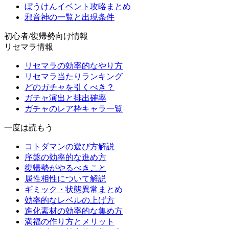
ぼうけんイベント攻略まとめ
邪音神の一覧と出現条件
初心者/復帰勢向け情報
リセマラ情報
リセマラの効率的なやり方
リセマラ当たりランキング
どのガチャを引くべき？
ガチャ演出と排出確率
ガチャのレア枠キャラ一覧
一度は読もう
コトダマンの遊び方解説
序盤の効率的な進め方
復帰勢がやるべきこと
属性相性について解説
ギミック・状態異常まとめ
効率的なレベルの上げ方
進化素材の効率的な集め方
満福の作り方とメリット