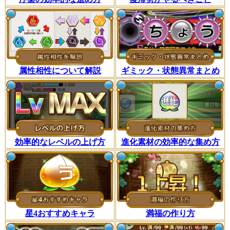
属性相性について解説
ギミック・状態異常まとめ
効率的なレベルの上げ方
進化素材の効率的な集め方
星4おすすめキャラ
満福の作り方