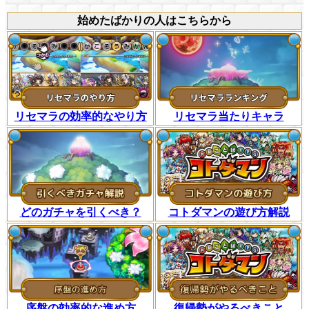
始めたばかりの人はこちらから
リセマラの効率的なやり方
リセマラ当たりキャラ
どのガチャを引くべき？
コトダマンの遊び方解説
序盤の効率的な進め方
復帰勢がやるべきこと