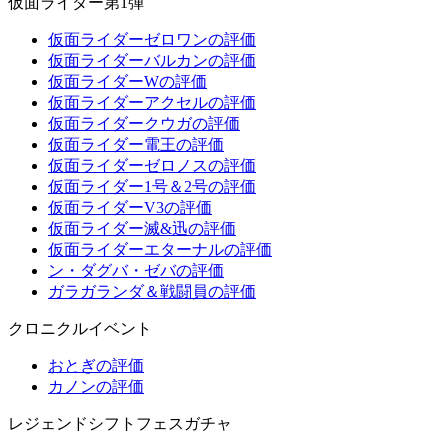
仮面ライダー第1弾
仮面ライダーゼロワンの評価
仮面ライダーバルカンの評価
仮面ライダーWの評価
仮面ライダーアクセルの評価
仮面ライダークウガの評価
仮面ライダー電王の評価
仮面ライダーゼロノスの評価
仮面ライダー1号＆2号の評価
仮面ライダーV3の評価
仮面ライダー滅&迅の評価
仮面ライダーエターナルの評価
ン・ダグバ・ゼバの評価
ガラガランダ＆戦闘員の評価
クロニクルイベント
おとぎの評価
カノンの評価
レジェンドシフトフェスガチャ