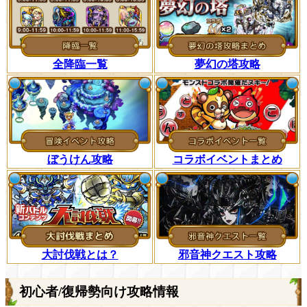
全降臨一覧
夢幻の塔攻略
ぼうけん攻略
コラボイベントまとめ
大討伐戦とは？
邪音神クエスト攻略
初心者/復帰勢向け攻略情報