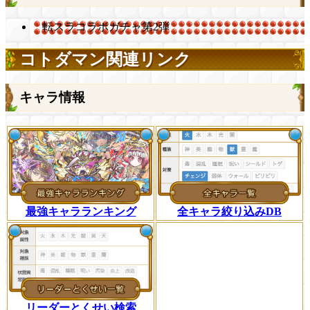
転スラコラボガチャ第2弾
コトダマン関連リンク
キャラ情報
最強キャラランキング
全キャラ絞り込みDB
リーダーとくせい検索