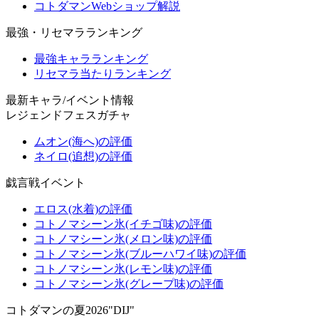
コトダマンWebショップ解説
最強・リセマラランキング
最強キャラランキング
リセマラ当たりランキング
最新キャラ/イベント情報
レジェンドフェスガチャ
ムオン(海へ)の評価
ネイロ(追想)の評価
戯言戦イベント
エロス(水着)の評価
コトノマシーン氷(イチゴ味)の評価
コトノマシーン氷(メロン味)の評価
コトノマシーン氷(ブルーハワイ味)の評価
コトノマシーン氷(レモン味)の評価
コトノマシーン氷(グレープ味)の評価
コトダマンの夏2026"DIJ"