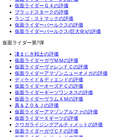
仮面ライダーＧ４の評価
ブラッドスタークの評価
ランゴ・ストマックの評価
仮面ライダーバールクスの評価
仮面ライダーバールクス(巨大化)の評価
仮面ライダー第7弾
凄まじき戦士の評価
仮面ライダーガヴＭＭの評価
仮面ライダーヴァレンＦＣの評価
仮面ライダーアマゾンニューオメガの評価
ディケイド＆ディエンドの評価
仮面ライダーオーズＰＣの評価
仮面ライダーギーツワンネスの評価
仮面ライダーヴラムＡＭの評価
真＆ＺＯ＆Ｊの評価
仮面ライダーアマゾンアルファの評価
仮面ライダーＸギーツの評価
クウガライジングアルティメットの評価
仮面ライダーガヴＣＦの評価