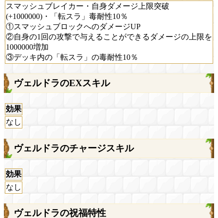
スマッシュブレイカー・自身ダメージ上限突破
(+1000000)・「転スラ」毒耐性10％
①スマッシュブロックへのダメージUP
②自身の1回の攻撃で与えることができるダメージの上限を
1000000増加
③デッキ内の「転スラ」の毒耐性10％
ヴェルドラのEXスキル
効果
なし
ヴェルドラのチャージスキル
効果
なし
ヴェルドラの祝福特性