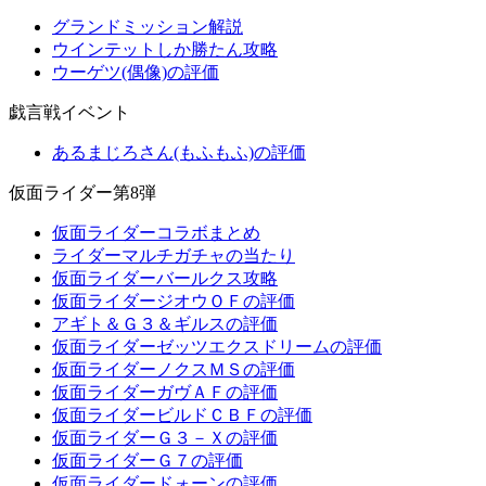
グランドミッション解説
ウインテットしか勝たん攻略
ウーゲツ(偶像)の評価
戯言戦イベント
あるまじろさん(もふもふ)の評価
仮面ライダー第8弾
仮面ライダーコラボまとめ
ライダーマルチガチャの当たり
仮面ライダーバールクス攻略
仮面ライダージオウＯＦの評価
アギト＆Ｇ３＆ギルスの評価
仮面ライダーゼッツエクスドリームの評価
仮面ライダーノクスＭＳの評価
仮面ライダーガヴＡＦの評価
仮面ライダービルドＣＢＦの評価
仮面ライダーＧ３－Ｘの評価
仮面ライダーＧ７の評価
仮面ライダードォーンの評価