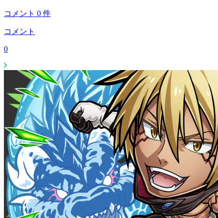
コメント
0
件
コメント
0