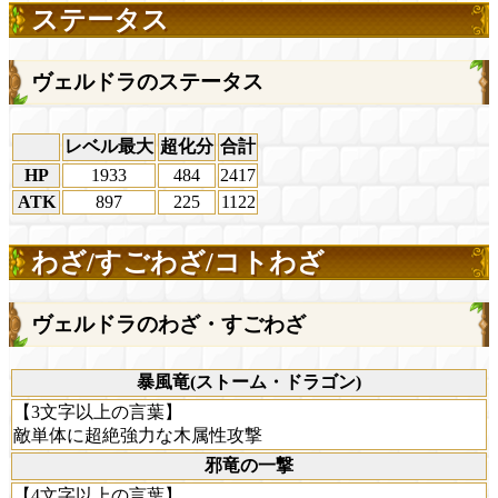
ステータス
ヴェルドラのステータス
レベル最大
超化分
合計
HP
1933
484
2417
ATK
897
225
1122
わざ/すごわざ/コトわざ
ヴェルドラのわざ・すごわざ
暴風竜(ストーム・ドラゴン)
【3文字以上の言葉】
敵単体に超絶強力な木属性攻撃
邪竜の一撃
【4文字以上の言葉】