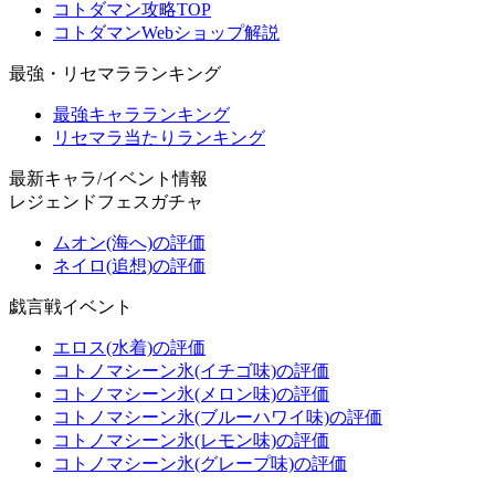
コトダマン攻略TOP
コトダマンWebショップ解説
最強・リセマラランキング
最強キャラランキング
リセマラ当たりランキング
最新キャラ/イベント情報
レジェンドフェスガチャ
ムオン(海へ)の評価
ネイロ(追想)の評価
戯言戦イベント
エロス(水着)の評価
コトノマシーン氷(イチゴ味)の評価
コトノマシーン氷(メロン味)の評価
コトノマシーン氷(ブルーハワイ味)の評価
コトノマシーン氷(レモン味)の評価
コトノマシーン氷(グレープ味)の評価