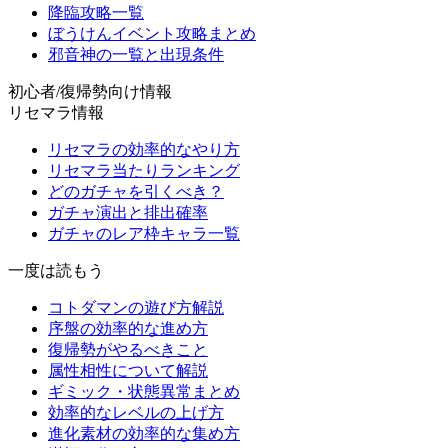
降臨攻略一覧
ぼうけんイベント攻略まとめ
邪音神の一覧と出現条件
初心者/復帰勢向け情報
リセマラ情報
リセマラの効率的なやり方
リセマラ当たりランキング
どのガチャを引くべき？
ガチャ演出と排出確率
ガチャのレア枠キャラ一覧
一度は読もう
コトダマンの遊び方解説
序盤の効率的な進め方
復帰勢がやるべきこと
属性相性について解説
ギミック・状態異常まとめ
効率的なレベルの上げ方
進化素材の効率的な集め方