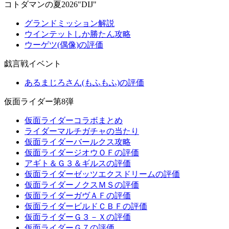
コトダマンの夏2026"DIJ"
グランドミッション解説
ウインテットしか勝たん攻略
ウーゲツ(偶像)の評価
戯言戦イベント
あるまじろさん(もふもふ)の評価
仮面ライダー第8弾
仮面ライダーコラボまとめ
ライダーマルチガチャの当たり
仮面ライダーバールクス攻略
仮面ライダージオウＯＦの評価
アギト＆Ｇ３＆ギルスの評価
仮面ライダーゼッツエクスドリームの評価
仮面ライダーノクスＭＳの評価
仮面ライダーガヴＡＦの評価
仮面ライダービルドＣＢＦの評価
仮面ライダーＧ３－Ｘの評価
仮面ライダーＧ７の評価