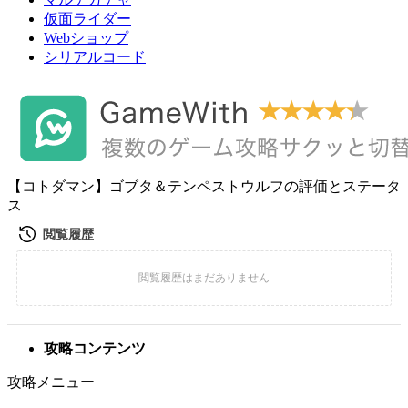
仮面ライダー
Webショップ
シリアルコード
【コトダマン】ゴブタ＆テンペストウルフの評価とステータ
ス
攻略コンテンツ
攻略メニュー