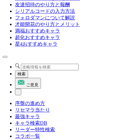
友達招待のやり方と報酬
シリアルコードの入力方法
フォロダマンについて解説
才能開花のやり方とメリット
満福おすすめキャラ
超化おすすめキャラ
星4おすすめキャラ
検索
ご意見
序盤の進め方
リセマラ当たり
最強キャラ
キャラ検索DB
リーダー特性検索
コラボ一覧