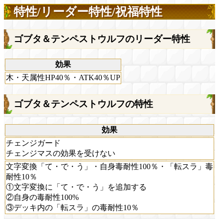
特性/リーダー特性/祝福特性
ゴブタ＆テンペストウルフのリーダー特性
効果
木・天属性HP40％・ATK40％UP
ゴブタ＆テンペストウルフの特性
効果
チェンジガード
チェンジマスの効果を受けない
文字変換「て・で・う」・自身毒耐性100％・「転スラ」毒
耐性10％
①文字変換に「て・で・う」を追加する
②自身の毒耐性100%
③デッキ内の「転スラ」の毒耐性10％