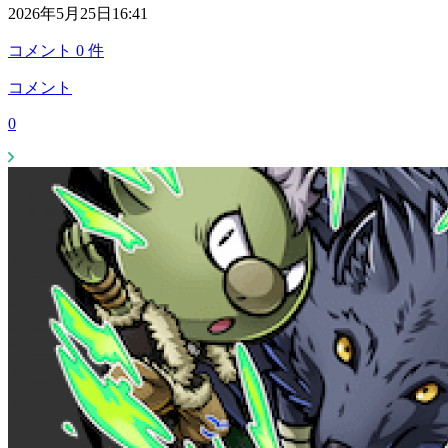
2026年5月25日16:41
コメント
0
件
コメント
0