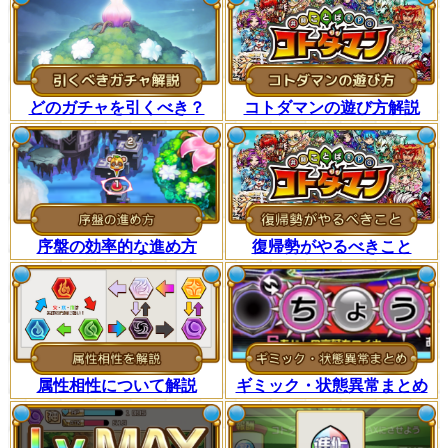
どのガチャを引くべき？
コトダマンの遊び方解説
序盤の効率的な進め方
復帰勢がやるべきこと
属性相性について解説
ギミック・状態異常まとめ