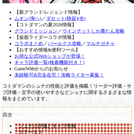
【新グランド/レジェンド情報】
ムオン(海へ)
／
ダセット(静寂)(光)
【コトダマンの夏2026情報】
グランドミッション
／
ウインテットしか勝たん攻略
【仮面ライダーコラボ情報】
コラボまとめ
／
バールクス攻略
／
マルチガチャ
【おすすめ情報&便利ツール】
お得な公式Webショップが登場！
キャラ評価一覧(検索機能付き！)
GameWithからのお知らせ
未経験可&完全在宅！攻略ライター募集！
コトダマンのシュナの性能と評価を掲載！リーダー評価・サ
ブ評価・文字の使いやすさなどシュナに関するさまざまな情
報をまとめています。
目次
シュナの評価とキャラ情報
ステータス