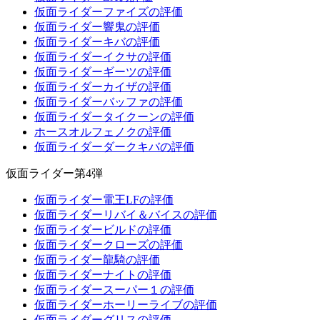
仮面ライダーファイズの評価
仮面ライダー響鬼の評価
仮面ライダーキバの評価
仮面ライダーイクサの評価
仮面ライダーギーツの評価
仮面ライダーカイザの評価
仮面ライダーバッファの評価
仮面ライダータイクーンの評価
ホースオルフェノクの評価
仮面ライダーダークキバの評価
仮面ライダー第4弾
仮面ライダー電王LFの評価
仮面ライダーリバイ＆バイスの評価
仮面ライダービルドの評価
仮面ライダークローズの評価
仮面ライダー龍騎の評価
仮面ライダーナイトの評価
仮面ライダースーパー１の評価
仮面ライダーホーリーライブの評価
仮面ライダーグリスの評価