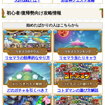
大討伐戦とは？
邪音神クエスト攻略
初心者/復帰勢向け攻略情報
始めたばかりの人はこちらから
リセマラの効率的なやり方
リセマラ当たりキャラ
どのガチャを引くべき？
コトダマンの遊び方解説