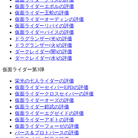
仮面ライダーエボルの評価
仮面ライダー王蛇の評価
仮面ライダーオーディンの評価
仮面ライダーリバイの評価
仮面ライダーバイスの評価
ドラグランザー(光)の評価
ドラグランザー(火)の評価
ダークレイダー(闇)の評価
ダークレイダー(水)の評価
仮面ライダー第3弾
栄光の七人ライダーの評価
仮面ライダーセイバーEPDの評価
仮面ライダークロスセイバーの評価
仮面ライダーオーズの評価
仮面ライダー鎧武の評価
仮面ライダーエグゼイドの評価
仮面ライダーアギトの評価
仮面ライダーフォーゼの評価
バース＆プロトバースの評価