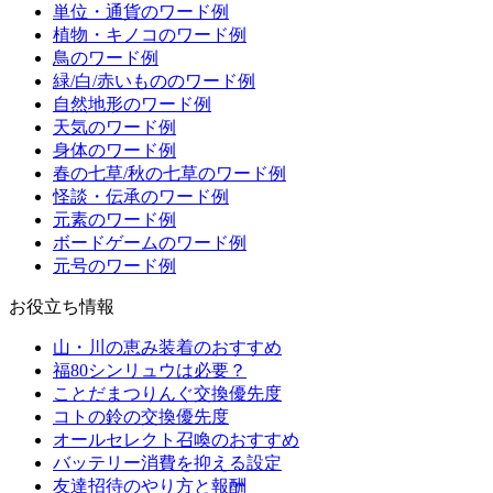
単位・通貨のワード例
植物・キノコのワード例
鳥のワード例
緑/白/赤いもののワード例
自然地形のワード例
天気のワード例
身体のワード例
春の七草/秋の七草のワード例
怪談・伝承のワード例
元素のワード例
ボードゲームのワード例
元号のワード例
お役立ち情報
山・川の恵み装着のおすすめ
福80シンリュウは必要？
ことだまつりんぐ交換優先度
コトの鈴の交換優先度
オールセレクト召喚のおすすめ
バッテリー消費を抑える設定
友達招待のやり方と報酬