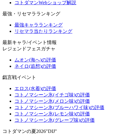
コトダマンWebショップ解説
最強・リセマラランキング
最強キャラランキング
リセマラ当たりランキング
最新キャラ/イベント情報
レジェンドフェスガチャ
ムオン(海へ)の評価
ネイロ(追想)の評価
戯言戦イベント
エロス(水着)の評価
コトノマシーン氷(イチゴ味)の評価
コトノマシーン氷(メロン味)の評価
コトノマシーン氷(ブルーハワイ味)の評価
コトノマシーン氷(レモン味)の評価
コトノマシーン氷(グレープ味)の評価
コトダマンの夏2026"DIJ"