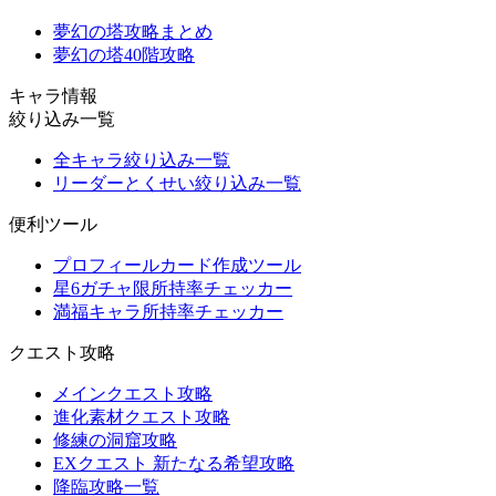
夢幻の塔攻略まとめ
夢幻の塔40階攻略
キャラ情報
絞り込み一覧
全キャラ絞り込み一覧
リーダーとくせい絞り込み一覧
便利ツール
プロフィールカード作成ツール
星6ガチャ限所持率チェッカー
満福キャラ所持率チェッカー
クエスト攻略
メインクエスト攻略
進化素材クエスト攻略
修練の洞窟攻略
EXクエスト 新たなる希望攻略
降臨攻略一覧