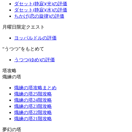
ダセット(静寂)(光)の評価
ダセット(静寂)(水)の評価
ちかげ(恋の旋律)の評価
月曜日限定クエスト
ヨッパルドルの評価
“うつつ”をもとめて
うつつ(ゆめ)の評価
塔攻略
熾練の塔
熾練の塔攻略まとめ
熾練の塔25階攻略
熾練の塔24階攻略
熾練の塔23階攻略
熾練の塔22階攻略
熾練の塔21階攻略
夢幻の塔