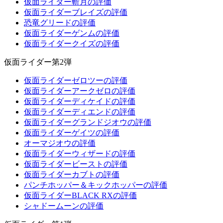
仮面ライダー斬月の評価
仮面ライダーブレイズの評価
恐竜グリードの評価
仮面ライダーゲンムの評価
仮面ライダークイズの評価
仮面ライダー第2弾
仮面ライダーゼロツーの評価
仮面ライダーアークゼロの評価
仮面ライダーディケイドの評価
仮面ライダーディエンドの評価
仮面ライダーグランドジオウの評価
仮面ライダーゲイツの評価
オーマジオウの評価
仮面ライダーウィザードの評価
仮面ライダービーストの評価
仮面ライダーカブトの評価
パンチホッパー＆キックホッパーの評価
仮面ライダーBLACK RXの評価
シャドームーンの評価