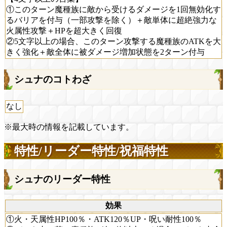
①このターン魔種族に敵から受けるダメージを1回無効化す
るバリアを付与（一部攻撃を除く）＋敵単体に超絶強力な
火属性攻撃＋HPを超大きく回復
②5文字以上の場合、このターン攻撃する魔種族のATKを大
きく強化＋敵全体に被ダメージ増加状態を2ターン付与
シュナのコトわざ
なし
※最大時の情報を記載しています。
特性/リーダー特性/祝福特性
シュナのリーダー特性
効果
①火・天属性HP100％・ATK120％UP・呪い耐性100％