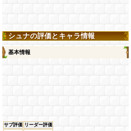
シュナの評価とキャラ情報
基本情報
サブ評価
リーダー評価