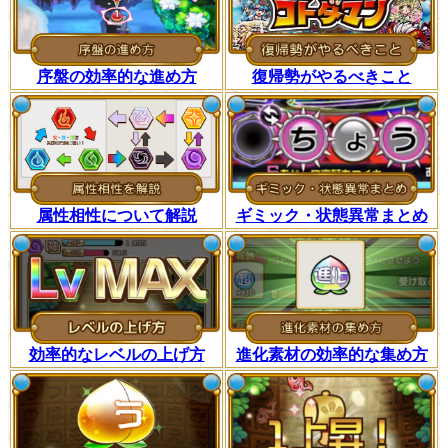
序盤の効率的な進め方
復帰勢がやるべきこと
属性相性について解説
ギミック・状態異常まとめ
効率的なレベルの上げ方
進化素材の効率的な集め方