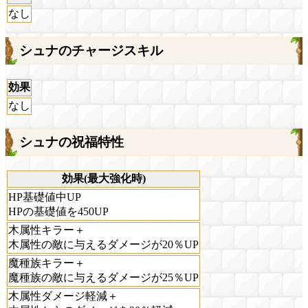
なし
シュナのチャージスキル
効果
なし
シュナの祝福特性
効果(最大強化時)
HP基礎値中UP
HPの基礎値を450UP
木属性キラー＋
木属性の敵に与えるダメージが20％UP
魔種族キラー＋
魔種族の敵に与えるダメージが25％UP
木属性ダメージ軽減＋