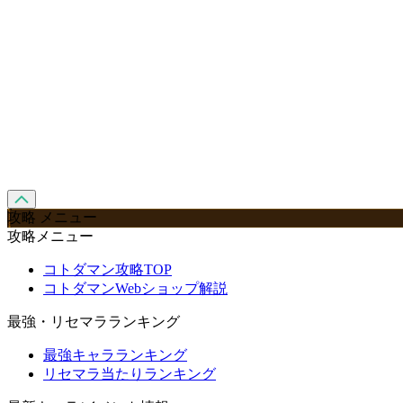
攻略 メニュー
攻略メニュー
コトダマン攻略TOP
コトダマンWebショップ解説
最強・リセマラランキング
最強キャラランキング
リセマラ当たりランキング