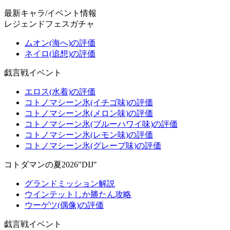
最新キャラ/イベント情報
レジェンドフェスガチャ
ムオン(海へ)の評価
ネイロ(追想)の評価
戯言戦イベント
エロス(水着)の評価
コトノマシーン氷(イチゴ味)の評価
コトノマシーン氷(メロン味)の評価
コトノマシーン氷(ブルーハワイ味)の評価
コトノマシーン氷(レモン味)の評価
コトノマシーン氷(グレープ味)の評価
コトダマンの夏2026"DIJ"
グランドミッション解説
ウインテットしか勝たん攻略
ウーゲツ(偶像)の評価
戯言戦イベント