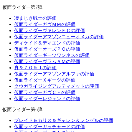
仮面ライダー第7弾
凄まじき戦士の評価
仮面ライダーガヴＭＭの評価
仮面ライダーヴァレンＦＣの評価
仮面ライダーアマゾンニューオメガの評価
ディケイド＆ディエンドの評価
仮面ライダーオーズＰＣの評価
仮面ライダーギーツワンネスの評価
仮面ライダーヴラムＡＭの評価
真＆ＺＯ＆Ｊの評価
仮面ライダーアマゾンアルファの評価
仮面ライダーＸギーツの評価
クウガライジングアルティメットの評価
仮面ライダーガヴＣＦの評価
仮面ライダーレジェンドの評価
仮面ライダー第6弾
ブレイド＆カリス＆ギャレン＆レンゲルの評価
仮面ライダーガッチャードの評価