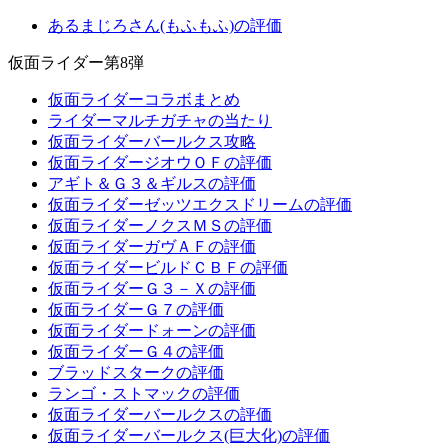
あるまじろさん(もふもふ)の評価
仮面ライダー第8弾
仮面ライダーコラボまとめ
ライダーマルチガチャの当たり
仮面ライダーバールクス攻略
仮面ライダージオウＯＦの評価
アギト＆Ｇ３＆ギルスの評価
仮面ライダーゼッツエクスドリームの評価
仮面ライダーノクスＭＳの評価
仮面ライダーガヴＡＦの評価
仮面ライダービルドＣＢＦの評価
仮面ライダーＧ３－Ｘの評価
仮面ライダーＧ７の評価
仮面ライダードォーンの評価
仮面ライダーＧ４の評価
ブラッドスタークの評価
ランゴ・ストマックの評価
仮面ライダーバールクスの評価
仮面ライダーバールクス(巨大化)の評価