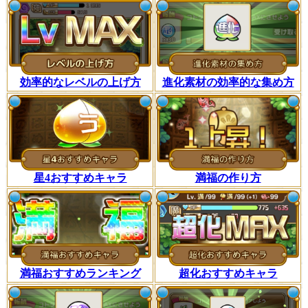
効率的なレベルの上げ方
進化素材の効率的な集め方
星4おすすめキャラ
満福の作り方
満福おすすめランキング
超化おすすめキャラ