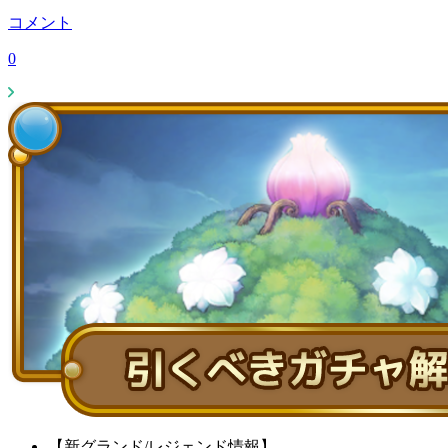
コメント
0
【新グランド/レジェンド情報】