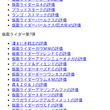
仮面ライダーＧ４の評価
ブラッドスタークの評価
ランゴ・ストマックの評価
仮面ライダーバールクスの評価
仮面ライダーバールクス(巨大化)の評価
仮面ライダー第7弾
凄まじき戦士の評価
仮面ライダーガヴＭＭの評価
仮面ライダーヴァレンＦＣの評価
仮面ライダーアマゾンニューオメガの評価
ディケイド＆ディエンドの評価
仮面ライダーオーズＰＣの評価
仮面ライダーギーツワンネスの評価
仮面ライダーヴラムＡＭの評価
真＆ＺＯ＆Ｊの評価
仮面ライダーアマゾンアルファの評価
仮面ライダーＸギーツの評価
クウガライジングアルティメットの評価
仮面ライダーガヴＣＦの評価