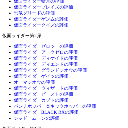
仮面ライダー斬月の評価
仮面ライダーブレイズの評価
恐竜グリードの評価
仮面ライダーゲンムの評価
仮面ライダークイズの評価
仮面ライダー第2弾
仮面ライダーゼロツーの評価
仮面ライダーアークゼロの評価
仮面ライダーディケイドの評価
仮面ライダーディエンドの評価
仮面ライダーグランドジオウの評価
仮面ライダーゲイツの評価
オーマジオウの評価
仮面ライダーウィザードの評価
仮面ライダービーストの評価
仮面ライダーカブトの評価
パンチホッパー＆キックホッパーの評価
仮面ライダーBLACK RXの評価
シャドームーンの評価