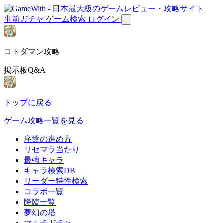
事前ガチャ
ゲーム検索
ログイン
コトダマン攻略
掲示板Q&A
トップに戻る
ゲーム攻略一覧を見る
序盤の進め方
リセマラ当たり
最強キャラ
キャラ検索DB
リーダー特性検索
コラボ一覧
降臨一覧
夢幻の塔
マルチガチャ