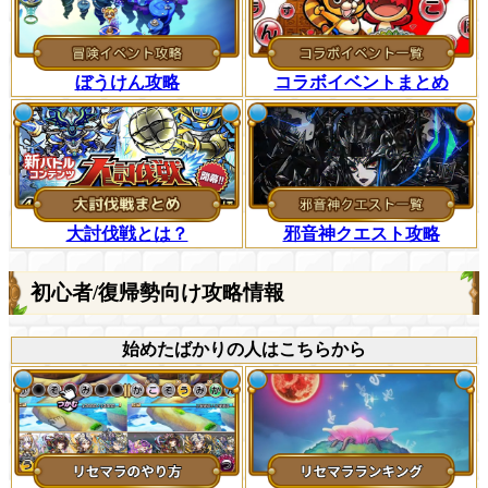
ぼうけん攻略
コラボイベントまとめ
大討伐戦とは？
邪音神クエスト攻略
初心者/復帰勢向け攻略情報
始めたばかりの人はこちらから