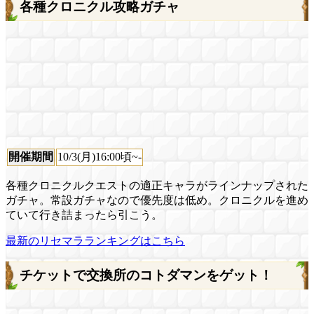
各種クロニクル攻略ガチャ
開催期間
10/3(月)16:00頃~-
各種クロニクルクエストの適正キャラがラインナップされた
ガチャ。常設ガチャなので優先度は低め。クロニクルを進め
ていて行き詰まったら引こう。
最新のリセマラランキングはこちら
チケットで交換所のコトダマンをゲット！