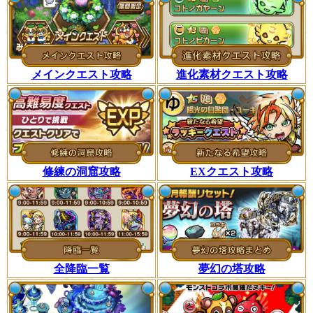
メインクエスト攻略
進化素材クエスト攻略
修練の洞窟攻略
EXクエスト攻略
全降臨一覧
夢幻の塔攻略