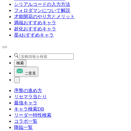
シリアルコードの入力方法
フォロダマンについて解説
才能開花のやり方とメリット
満福おすすめキャラ
超化おすすめキャラ
星4おすすめキャラ
検索
ご意見
序盤の進め方
リセマラ当たり
最強キャラ
キャラ検索DB
リーダー特性検索
コラボ一覧
降臨一覧