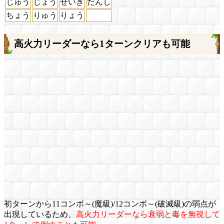
じゅう
じょう
せいき
だんし
ちょう
りゅう
りょう
高火力リーダーなら1ターンクリアも可能
初ターンから11コンボ～(魔級)/12コンボ～(破滅級)の弱点が
出現しているため、
高火力リーダーなら衰弱と毒を無視して