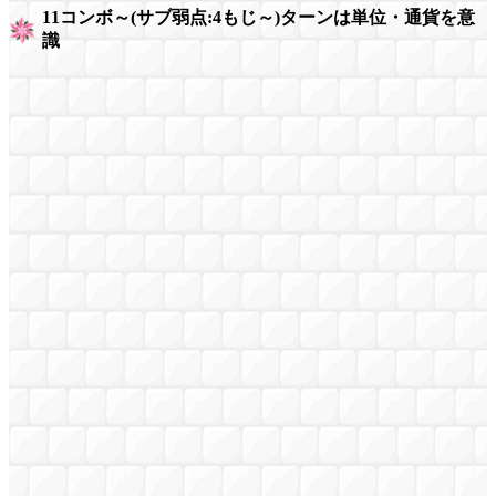
11コンボ～(サブ弱点:4もじ～)ターンは単位・通貨を意
識