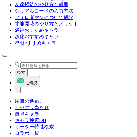
友達招待のやり方と報酬
シリアルコードの入力方法
フォロダマンについて解説
才能開花のやり方とメリット
満福おすすめキャラ
超化おすすめキャラ
星4おすすめキャラ
検索
ご意見
序盤の進め方
リセマラ当たり
最強キャラ
キャラ検索DB
リーダー特性検索
コラボ一覧