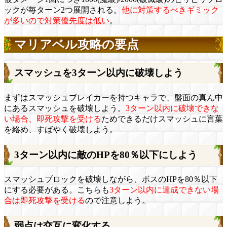
ックが毎ターン2つ展開される。
他に対策するべきギミック
が多いので対策優先度は低い
。
マリアベル攻略の要点
スマッシュを3ターン以内に破壊しよう
まずはスマッシュブレイカーを持つキャラで、盤面の真ん中
にあるスマッシュを破壊しよう。
3ターン以内に破壊できな
い場合、即死攻撃を受ける
ためできるだけスマッシュに言葉
を絡め、すばやく破壊しよう。
3ターン以内に敵のHPを80％以下にしよう
スマッシュブロックを破壊しながら、ボスのHPを80％以下
にする必要がある。こちらも
3ターン以内に達成できない場
合は即死攻撃を受ける
ので注意しよう。
弱点は交互に変化する