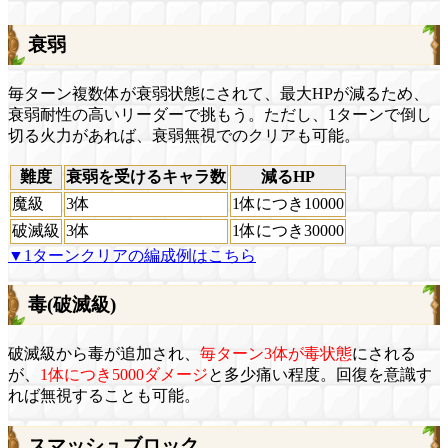
衰弱
毎ターン複数体が衰弱状態にされて、最大HPが減るため、
衰弱耐性の高いリーダーで挑もう。ただし、1ターンで倒し
切る火力があれば、衰弱無視でのクリアも可能。
難度
衰弱を受けるキャラ数
減るHP
魔級
3体
1体につき10000
破滅級
3体
1体につき30000
▼1ターンクリアの編成例はこちら
毒(破滅級)
破滅級から毒が追加され、
毎ターン3体が毒状態
にされる
が、
1体につき5000ダメージ
と多少痛い程度。回復を意識す
れば無視することも可能。
スマッシュブロック