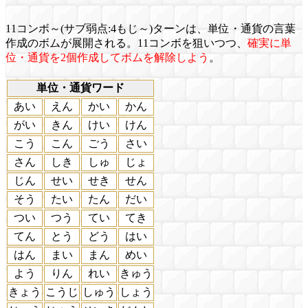
11コンボ～(サブ弱点:4もじ～)ターンは、単位・通貨の言葉
作成のボムが展開される。11コンボを狙いつつ、
確実に単
位・通貨を2個作成してボムを解除しよう
。
単位・通貨ワード
あい
えん
かい
かん
がい
きん
けい
けん
こう
こん
ごう
さい
さん
しき
しゅ
じょ
じん
せい
せき
せん
そう
たい
たん
だい
つい
つう
てい
てき
てん
とう
どう
はい
はん
まい
まん
めい
よう
りん
れい
きゅう
きょう
こうじ
しゅう
しょう