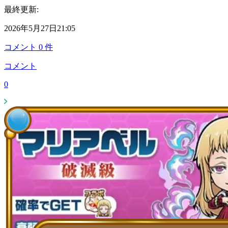
最終更新:
2026年5月27日21:05
コメント
0
件
コメント
0