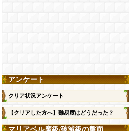
アンケート
クリア状況アンケート
【クリアした方へ】難易度はどうだった？
マリアベル魔級/破滅級の盤面