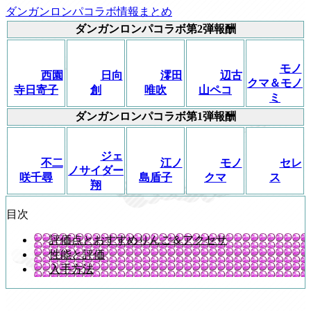
ダンガンロンパコラボ情報まとめ
ダンガンロンパコラボ第2弾報酬
モノ
西園
日向
澪田
辺古
クマ＆モノ
寺日寄子
創
唯吹
山ペコ
ミ
ダンガンロンパコラボ第1弾報酬
ジェ
不二
江ノ
モノ
セレ
ノサイダー
咲千尋
島盾子
クマ
ス
翔
目次
評価点とおすすめりんご＆アクセサ
性能と評価
入手方法