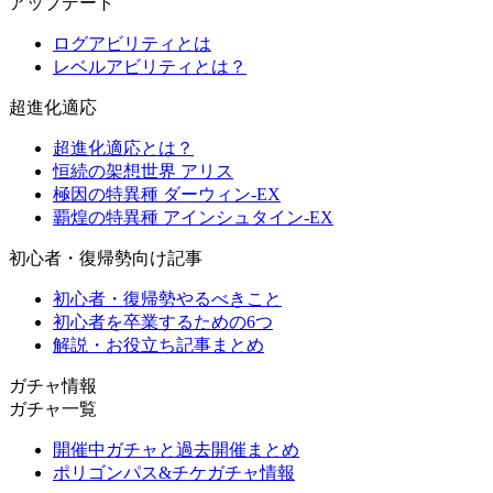
アップデート
ログアビリティとは
レベルアビリティとは？
超進化適応
超進化適応とは？
恒続の架想世界 アリス
極因の特異種 ダーウィン-EX
覇煌の特異種 アインシュタイン-EX
初心者・復帰勢向け記事
初心者・復帰勢やるべきこと
初心者を卒業するための6つ
解説・お役立ち記事まとめ
ガチャ情報
ガチャ一覧
開催中ガチャと過去開催まとめ
ポリゴンパス&チケガチャ情報