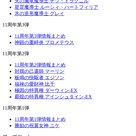
火の滅竜魔導士 ナツ・ドラグニル
星霊魔導士 ルーシィ・ハートフィリア
氷の造形魔導士 グレイ
11周年第3弾
11周年第3弾情報まとめ
神顕の重峙炎 プロメテウス
11周年第2弾
11周年第2弾情報まとめ
対我の己還師 マーリン
板鳴の快駆者 エジソン
福禄の愛財神 比干
極因の特異種 ダーウィン-EX
覇煌の特異種 アインシュタイン-EX
11周年第1弾
11周年第1弾情報まとめ
勝励の祝翼女神 ニケ