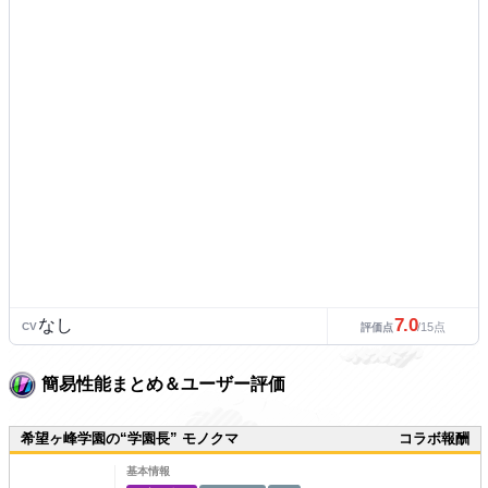
7.0
なし
CV
/15点
評価点
簡易性能まとめ＆ユーザー評価
希望ヶ峰学園の“学園長” モノクマ
コラボ報酬
基本情報