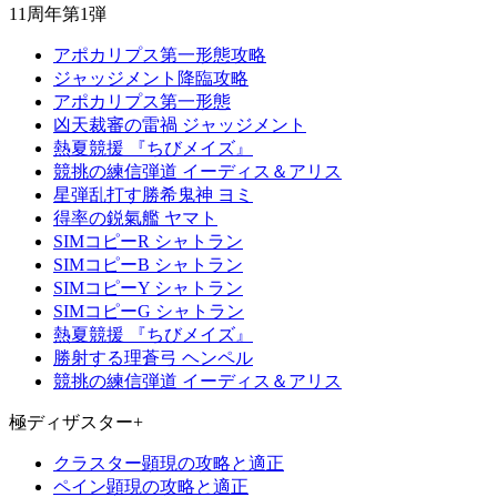
11周年第1弾
アポカリプス第一形態攻略
ジャッジメント降臨攻略
アポカリプス第一形態
凶天裁審の雷禍 ジャッジメント
熱夏競援 『ちびメイズ』
競挑の練信弾道 イーディス＆アリス
星弾乱打す勝希鬼神 ヨミ
得率の鋭氣艦 ヤマト
SIMコピーR シャトラン
SIMコピーB シャトラン
SIMコピーY シャトラン
SIMコピーG シャトラン
熱夏競援 『ちびメイズ』
勝射する理蒼弓 ヘンペル
競挑の練信弾道 イーディス＆アリス
極ディザスター+
クラスター顕現の攻略と適正
ペイン顕現の攻略と適正