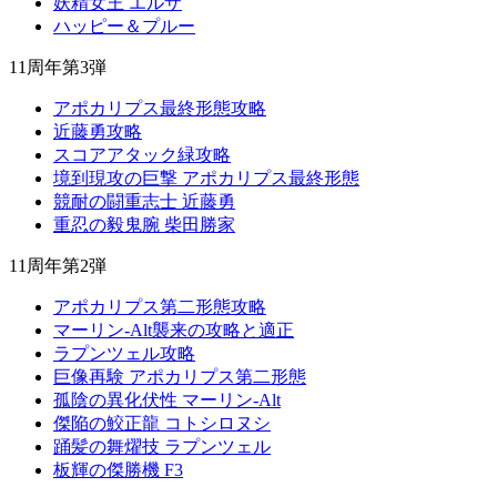
妖精女王 エルザ
ハッピー＆プルー
11周年第3弾
アポカリプス最終形態攻略
近藤勇攻略
スコアアタック緑攻略
境到現攻の巨撃 アポカリプス最終形態
競耐の闘重志士 近藤勇
重忍の毅鬼腕 柴田勝家
11周年第2弾
アポカリプス第二形態攻略
マーリン-Alt襲来の攻略と適正
ラプンツェル攻略
巨像再験 アポカリプス第二形態
孤陰の異化伏性 マーリン-Alt
傑陥の鮫正龍 コトシロヌシ
踊髪の舞燿技 ラプンツェル
板輝の傑勝機 F3