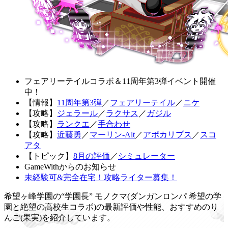
フェアリーテイルコラボ＆11周年第3弾イベント開催
中！
【情報】
11周年第3弾
／
フェアリーテイル
／
ニケ
【攻略】
ジェラール
／
ラクサス
／
ガジル
【攻略】
ランクエ
／
手合わせ
【攻略】
近藤勇
／
マーリン-Alt
／
アポカリプス
／
スコ
アタ
【トピック】
8月の評価
／
シミュレーター
GameWithからのお知らせ
未経験可&完全在宅！攻略ライター募集！
希望ヶ峰学園の“学園長” モノクマ(ダンガンロンパ 希望の学
園と絶望の高校生コラボ)の最新評価や性能、おすすめのり
んご(果実)を紹介しています。