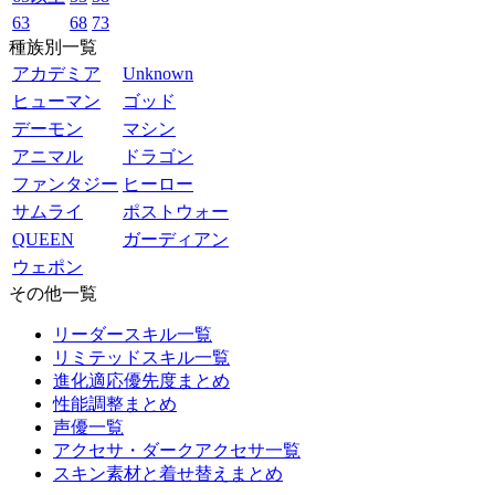
63
68
73
種族別一覧
アカデミア
Unknown
ヒューマン
ゴッド
デーモン
マシン
アニマル
ドラゴン
ファンタジー
ヒーロー
サムライ
ポストウォー
QUEEN
ガーディアン
ウェポン
その他一覧
リーダースキル一覧
リミテッドスキル一覧
進化適応優先度まとめ
性能調整まとめ
声優一覧
アクセサ・ダークアクセサ一覧
スキン素材と着せ替えまとめ