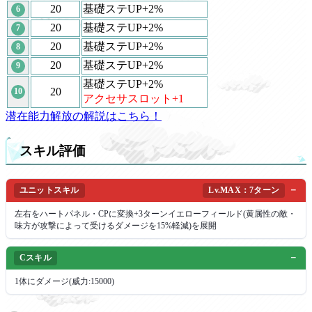
20
基礎ステUP+2%
6
20
基礎ステUP+2%
7
20
基礎ステUP+2%
8
20
基礎ステUP+2%
9
基礎ステUP+2%
20
10
アクセサスロット+1
潜在能力解放の解説はこちら！
スキル評価
ユニットスキル
Lv.MAX：7ターン
左右をハートパネル・CPに変換+3ターンイエローフィールド(黄属性の敵・
味方が攻撃によって受けるダメージを15%軽減)を展開
Cスキル
1体にダメージ(威力:15000)