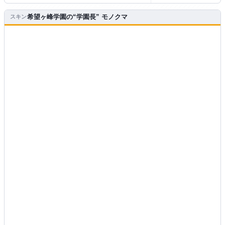
希望ヶ峰学園の“学園長” モノクマ
スキン