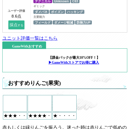
テクニカル
Unknown
C63
ギミック
ユーザー評価
ダメパネ
ポイズン
ハッキング
主要能力
フィールド
ダメージ軽減
防御力UP
ユニット評価一覧はこちら
GameWithおすすめ
【課金パックが最大10%OFF！】
▶GameWithストアでお得に購入
おすすめりんご(果実)
★★★・・
★★★★・
★・・・・
赤もしくは緑りんごを振ろう。迷った時は赤りんごで低めの