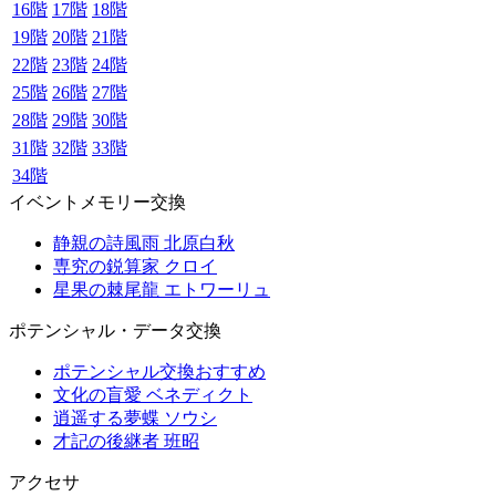
16階
17階
18階
19階
20階
21階
22階
23階
24階
25階
26階
27階
28階
29階
30階
31階
32階
33階
34階
イベントメモリー交換
静親の詩風雨 北原白秋
専究の鋭算家 クロイ
星果の棘尾龍 エトワーリュ
ポテンシャル・データ交換
ポテンシャル交換おすすめ
文化の盲愛 ベネディクト
逍遥する夢蝶 ソウシ
才記の後継者 班昭
アクセサ