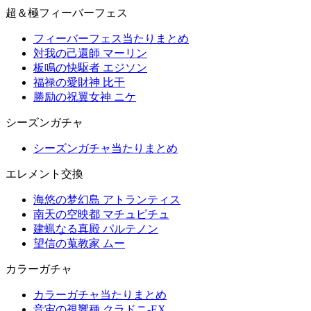
超＆極フィーバーフェス
フィーバーフェス当たりまとめ
対我の己還師 マーリン
板鳴の快駆者 エジソン
福禄の愛財神 比干
勝励の祝翼女神 ニケ
シーズンガチャ
シーズンガチャ当たりまとめ
エレメント交換
海悠の梦幻島 アトランティス
南天の空映都 マチュピチュ
建蝋なる真殿 パルテノン
望信の蒐教家 ムー
カラーガチャ
カラーガチャ当たりまとめ
音宙の視響種 クラドニ-EX