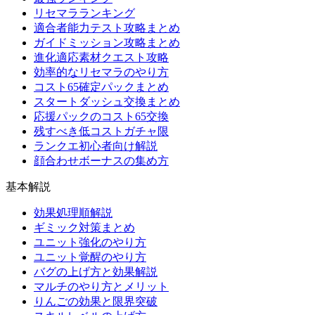
リセマラランキング
適合者能力テスト攻略まとめ
ガイドミッション攻略まとめ
進化適応素材クエスト攻略
効率的なリセマラのやり方
コスト65確定パックまとめ
スタートダッシュ交換まとめ
応援パックのコスト65交換
残すべき低コストガチャ限
ランクエ初心者向け解説
顔合わせボーナスの集め方
基本解説
効果処理順解説
ギミック対策まとめ
ユニット強化のやり方
ユニット覚醒のやり方
バグの上げ方と効果解説
マルチのやり方とメリット
りんごの効果と限界突破