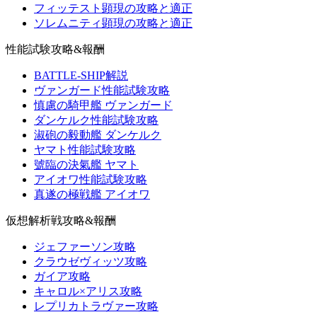
フィッテスト顕現の攻略と適正
ソレムニティ顕現の攻略と適正
性能試験攻略&報酬
BATTLE-SHIP解説
ヴァンガード性能試験攻略
慎慮の騎甲艦 ヴァンガード
ダンケルク性能試験攻略
淑砲の毅動艦 ダンケルク
ヤマト性能試験攻略
號臨の決氣艦 ヤマト
アイオワ性能試験攻略
真遂の極戦艦 アイオワ
仮想解析戦攻略&報酬
ジェファーソン攻略
クラウゼヴィッツ攻略
ガイア攻略
キャロル×アリス攻略
レプリカトラヴァー攻略