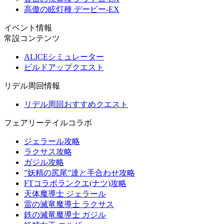
高傲の眩灯種 デービー-EX
イベント情報
常設コンテンツ
ALICEシミュレーター
ビルドアップクエスト
リデル周回情報
リデル周回おすすめクエスト
フェアリーテイルコラボ
ジェラール攻略
ラクサス攻略
ガジル攻略
”妖精の尻尾”達と手合わせ攻略
FTコラボランクエ(ナツ)攻略
天体魔導士 ジェラール
雷の滅竜魔導士 ラクサス
鉄の滅竜魔導士 ガジル