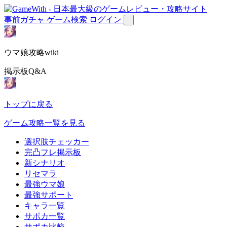
事前ガチャ
ゲーム検索
ログイン
ウマ娘攻略wiki
掲示板Q&A
トップに戻る
ゲーム攻略一覧を見る
選択肢チェッカー
完凸フレ掲示板
新シナリオ
リセマラ
最強ウマ娘
最強サポート
キャラ一覧
サポカ一覧
サポカ比較