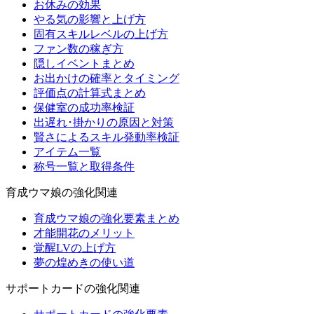
お休みの効果
やる気の影響と上げ方
固有スキルレベルの上げ方
ファン数の稼ぎ方
隠しイベントまとめ
お出かけの確率とタイミング
評価点の計算式まとめ
保健室の成功率検証
出遅れ･掛かりの原因と対策
賢さによるスキル発動率検証
アイテム一覧
称号一覧と取得条件
育成ウマ娘の強化関連
育成ウマ娘の強化要素まとめ
才能開花のメリット
覚醒LVの上げ方
夢の煌めきの使い道
サポートカードの強化関連