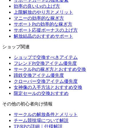
サポートカードの強化要素
効率の良いLvの上げ方
上限解放のやり方とメリット
マニーの効率的な稼ぎ方
サポートPtの効率的な稼ぎ方
サポート応援ボーナスの上げ方
解放結晶のおすすめサポート
ショップ関連
ショップで交換すべきアイテム
フレンドPt交換アイテム優先度
サークルPtの稼ぎ方とおすすめ交換
蹄鉄交換アイテム優先度
クローバー交換アイテム優先度
女神像の入手方法とおすすめ交換
限定セールの交換おすすめ
その他の初心者向け情報
サークルの解放条件とメリット
チーム競技場について解説
TP/RPの詳細｜仕様解説