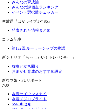
みんなの育成論
みんなの評価点ランキング
イベント選択肢チェッカー
生放送『ぱかライブTV' #5』
発表された情報まとめ
コラム記事
第132回:ルーラーシップの物語
新シナリオ「らっしゃい！トレセン軒！」
攻略と立ち回り
おまかせ育成のおすすめ設定
新ウマ娘・PUサポート
7/30
水着セイウンスカイ
水着メジロブライト
SSR キセキ