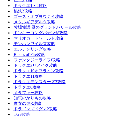
仁王3攻略
ドラクエ1・2攻略
桃鉄2攻略
ゴーストオブヨウテイ攻略
メタルギアデルタ攻略
牧場物語 風のグランドバザール攻略
ドンキーコングバナンザ攻略
マリオカートワールド攻略
モンハンワイルズ攻略
エルデンリング攻略
Blades of Fire攻略
ファンタジーライフi攻略
ドラクエ3リメイク攻略
ドラクエ10オフライン攻略
ドラクエ11攻略
ドラクエモンスターズ3攻略
ドラクエ6攻略
メタファー攻略
知恵のかりもの攻略
魔女の泉R攻略
ドラゴンズドグマ2攻略
TGS攻略