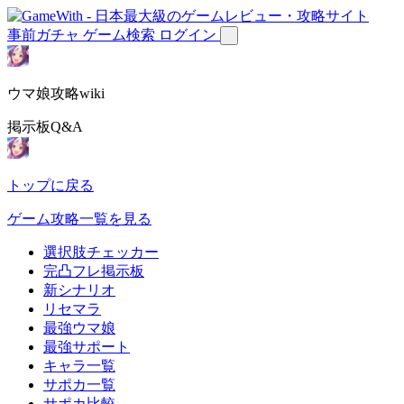
事前ガチャ
ゲーム検索
ログイン
ウマ娘攻略wiki
掲示板Q&A
トップに戻る
ゲーム攻略一覧を見る
選択肢チェッカー
完凸フレ掲示板
新シナリオ
リセマラ
最強ウマ娘
最強サポート
キャラ一覧
サポカ一覧
サポカ比較