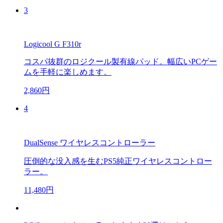
3
Logicool G F310r
コスパ抜群のロジクール製有線パッド。幅広いPCゲー
ムを手軽に楽しめます。
2,860円
4
DualSense ワイヤレスコントローラー
圧倒的な没入感を生むPS5純正ワイヤレスコントロー
ラー。
11,480円