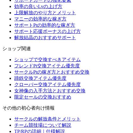
サポートカードの強化要素
効率の良いLvの上げ方
上限解放のやり方とメリット
マニーの効率的な稼ぎ方
サポートPtの効率的な稼ぎ方
サポート応援ボーナスの上げ方
解放結晶のおすすめサポート
ショップ関連
ショップで交換すべきアイテム
フレンドPt交換アイテム優先度
サークルPtの稼ぎ方とおすすめ交換
蹄鉄交換アイテム優先度
クローバー交換アイテム優先度
女神像の入手方法とおすすめ交換
限定セールの交換おすすめ
その他の初心者向け情報
サークルの解放条件とメリット
チーム競技場について解説
TP/RPの詳細｜仕様解説