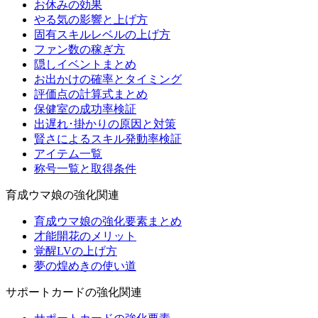
お休みの効果
やる気の影響と上げ方
固有スキルレベルの上げ方
ファン数の稼ぎ方
隠しイベントまとめ
お出かけの確率とタイミング
評価点の計算式まとめ
保健室の成功率検証
出遅れ･掛かりの原因と対策
賢さによるスキル発動率検証
アイテム一覧
称号一覧と取得条件
育成ウマ娘の強化関連
育成ウマ娘の強化要素まとめ
才能開花のメリット
覚醒LVの上げ方
夢の煌めきの使い道
サポートカードの強化関連