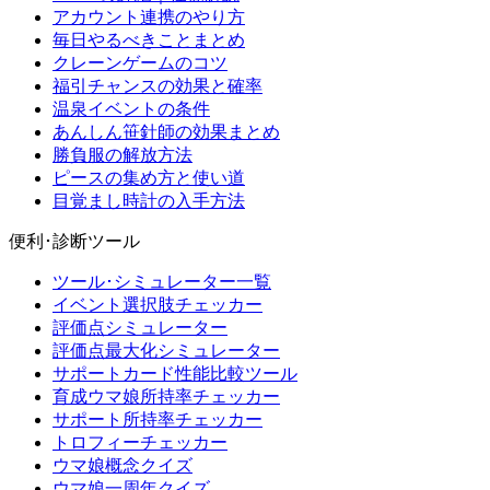
アカウント連携のやり方
毎日やるべきことまとめ
クレーンゲームのコツ
福引チャンスの効果と確率
温泉イベントの条件
あんしん笹針師の効果まとめ
勝負服の解放方法
ピースの集め方と使い道
目覚まし時計の入手方法
便利･診断ツール
ツール･シミュレーター一覧
イベント選択肢チェッカー
評価点シミュレーター
評価点最大化シミュレーター
サポートカード性能比較ツール
育成ウマ娘所持率チェッカー
サポート所持率チェッカー
トロフィーチェッカー
ウマ娘概念クイズ
ウマ娘一周年クイズ