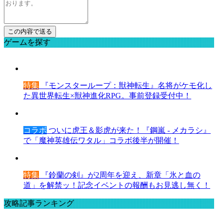
ゲームを探す
特集
『モンスターループ：獣神転生』名将がケモ化し
た異世界転生×獣神進化RPG。事前登録受付中！
コラボ
ついに虎王＆影虎が来た！『鋼嵐 - メカラシ』
で「魔神英雄伝ワタル」コラボ後半が開催！
特集
『鈴蘭の剣』が2周年を迎え、新章「氷と血の
道」を解禁ッ！記念イベントの報酬もお見逃し無く！
攻略記事ランキング