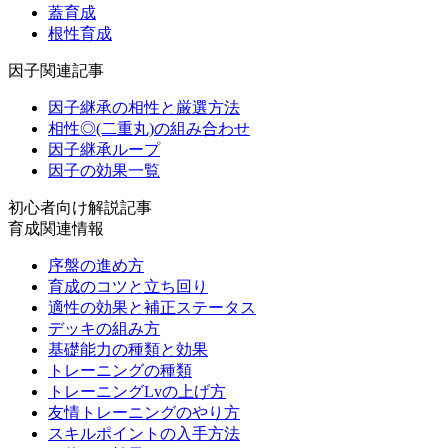
蓋育成
根性育成
因子関連記事
因子継承の相性と厳選方法
相性◎(二重丸)の組み合わせ
因子継承ループ
因子の効果一覧
初心者向け解説記事
育成関連情報
序盤の進め方
育成のコツと立ち回り
適性の効果と補正ステータス
デッキの組み方
基礎能力の種類と効果
トレーニングの種類
トレーニングLvの上げ方
友情トレーニングのやり方
スキルポイントの入手方法