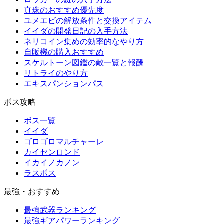
真珠のおすすめ優先度
ユメエビの解放条件と交換アイテム
イイダの開発日記の入手方法
ネリコイン集めの効率的なやり方
自販機の購入おすすめ
スケルトーン図鑑の敵一覧と報酬
リトライのやり方
エキスパンションパス
ボス攻略
ボス一覧
イイダ
ゴロゴロマルチャーレ
カイセンロンド
イカイノカノン
ラスボス
最強・おすすめ
最強武器ランキング
最強ギアパワーランキング