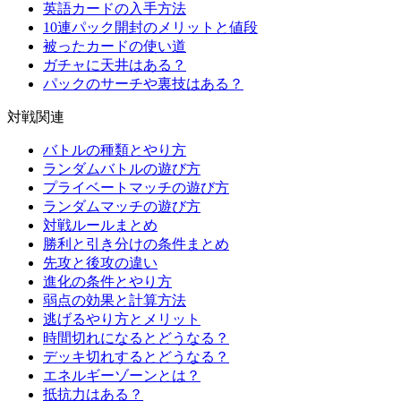
英語カードの入手方法
10連パック開封のメリットと値段
被ったカードの使い道
ガチャに天井はある？
パックのサーチや裏技はある？
対戦関連
バトルの種類とやり方
ランダムバトルの遊び方
プライベートマッチの遊び方
ランダムマッチの遊び方
対戦ルールまとめ
勝利と引き分けの条件まとめ
先攻と後攻の違い
進化の条件とやり方
弱点の効果と計算方法
逃げるやり方とメリット
時間切れになるとどうなる？
デッキ切れするとどうなる？
エネルギーゾーンとは？
抵抗力はある？