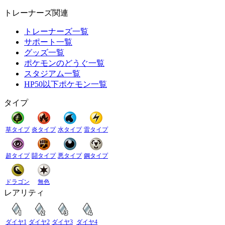
トレーナーズ関連
トレーナーズ一覧
サポート一覧
グッズ一覧
ポケモンのどうぐ一覧
スタジアム一覧
HP50以下ポケモン一覧
タイプ
草タイプ
炎タイプ
水タイプ
雷タイプ
超タイプ
闘タイプ
悪タイプ
鋼タイプ
ドラゴン
無色
レアリティ
ダイヤ1
ダイヤ2
ダイヤ3
ダイヤ4