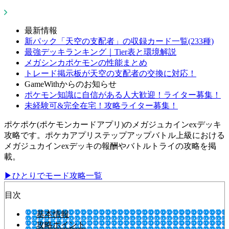
最新情報
新パック「天空の支配者」の収録カード一覧(233種)
最強デッキランキング｜Tier表と環境解説
メガシンカポケモンの性能まとめ
トレード掲示板が天空の支配者の交換に対応！
GameWithからのお知らせ
ポケモン知識に自信がある人大歓迎！ライター募集！
未経験可&完全在宅！攻略ライター募集！
ポケポケ(ポケモンカードアプリ)のメガジュカインexデッキ
攻略です。ポケカアプリステップアップバトル上級における
メガジュカインexデッキの報酬やバトルトライの攻略を掲
載。
▶ひとりでモード攻略一覧
目次
基本情報
攻略ポイント