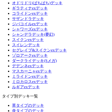
オドリドリ(ぱちぱち)デッキ
ギラティナexデッキ
コライドンexデッキ
サザンドラデッキ
ジバコイルexデッキ
シャワーズexデッキ
シャンデラデッキ(夢幻)
スイクンexデッキ
スイレンデッキ
セグレイブ&スイクンexデッキ
ゾロアークexデッキ
ダークライデッキ(Sメガ)
デデンネexデッキ
マスカーニャexデッキ
ミライドンexデッキ
ミロカロスexデッキ
ルギアexデッキ
タイプ別デッキ一覧
草タイプのデッキ
炎タイプのデッキ