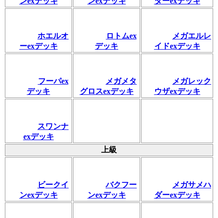
ンexデッキ
ンexデッキ
ダーexデッキ
ホエルオ
ロトムex
メガエルレ
ーexデッキ
デッキ
イドexデッキ
フーパex
メガメタ
メガレック
デッキ
グロスexデッキ
ウザexデッキ
スワンナ
exデッキ
上級
ビークイ
バクフー
メガサメハ
ンexデッキ
ンexデッキ
ダーexデッキ