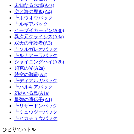
未知なる水域(A4a)
空と海の導き(A4)
┗ホウオウパック
┗ルギアパック
イーブイガーデン(A3b)
異次元クライシス(A3a)
双天の守護者(A3)
┗ソルガレオパック
┗ルナアーラパック
シャイニングハイ(A2b)
超克の光(A2a)
時空の激闘(A2)
┗ディアルガパック
┗パルキアパック
幻のいる島(A1a)
最強の遺伝子(A1)
┗リザードンパック
┗ミュウツーパック
┗ピカチュウパック
ひとりでバトル