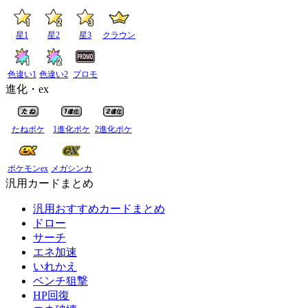
星1
星2
星3
クラウン
色違い1
色違い2
プロモ
進化・ex
たねポケ
1進化ポケ
2進化ポケ
ポケモンex
メガシンカ
汎用カードまとめ
汎用おすすめカードまとめ
ドロー
サーチ
エネ加速
いれかえ
ベンチ狙撃
HP回復