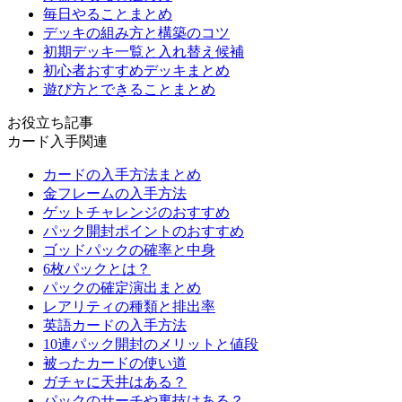
毎日やることまとめ
デッキの組み方と構築のコツ
初期デッキ一覧と入れ替え候補
初心者おすすめデッキまとめ
遊び方とできることまとめ
お役立ち記事
カード入手関連
カードの入手方法まとめ
金フレームの入手方法
ゲットチャレンジのおすすめ
パック開封ポイントのおすすめ
ゴッドパックの確率と中身
6枚パックとは？
パックの確定演出まとめ
レアリティの種類と排出率
英語カードの入手方法
10連パック開封のメリットと値段
被ったカードの使い道
ガチャに天井はある？
パックのサーチや裏技はある？