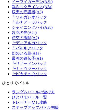
イーブイガーデン(A3b)
異次元クライシス(A3a)
双天の守護者(A3)
┗ソルガレオパック
┗ルナアーラパック
シャイニングハイ(A2b)
超克の光(A2a)
時空の激闘(A2)
┗ディアルガパック
┗パルキアパック
幻のいる島(A1a)
最強の遺伝子(A1)
┗リザードンパック
┗ミュウツーパック
┗ピカチュウパック
ひとりでバトル
ランダムバトルの遊び方
ひとりでバトル一覧
トレーナーなし攻略
ステップアップバトル初級