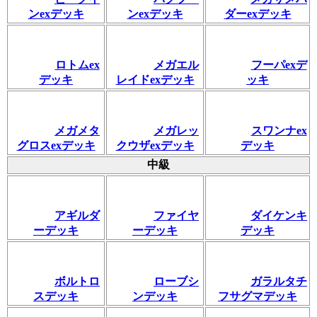
ンexデッキ
ンexデッキ
ダーexデッキ
ロトムex
メガエル
フーパexデ
デッキ
レイドexデッキ
ッキ
メガメタ
メガレッ
スワンナex
グロスexデッキ
クウザexデッキ
デッキ
中級
アギルダ
ファイヤ
ダイケンキ
ーデッキ
ーデッキ
デッキ
ボルトロ
ローブシ
ガラルタチ
スデッキ
ンデッキ
フサグマデッキ