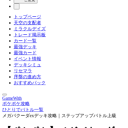
トップページ
天空の支配者
ミラクルデイズ
トレード掲示板
カード一覧
最強デッキ
最強カード
イベント情報
デッキシミュ
リセマラ
序盤の進め方
おすすめパック
GameWith
ポケポケ攻略
ひとりでバトル一覧
メガバクーダexデッキ攻略｜ステップアップバトル上級