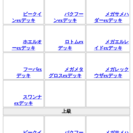
ビークイ
バクフー
メガサメハ
ンexデッキ
ンexデッキ
ダーexデッキ
ホエルオ
ロトムex
メガエルレ
ーexデッキ
デッキ
イドexデッキ
フーパex
メガメタ
メガレック
デッキ
グロスexデッキ
ウザexデッキ
スワンナ
exデッキ
上級
ビークイ
バクフー
メガサメハ