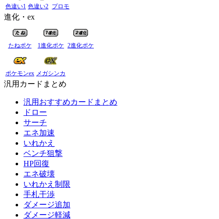
色違い1
色違い2
プロモ
進化・ex
たねポケ
1進化ポケ
2進化ポケ
ポケモンex
メガシンカ
汎用カードまとめ
汎用おすすめカードまとめ
ドロー
サーチ
エネ加速
いれかえ
ベンチ狙撃
HP回復
エネ破壊
いれかえ制限
手札干渉
ダメージ追加
ダメージ軽減