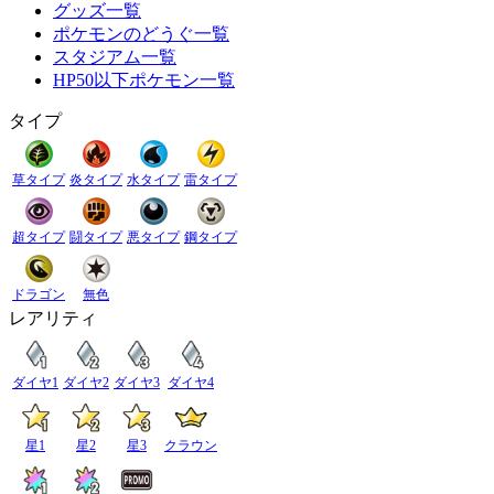
グッズ一覧
ポケモンのどうぐ一覧
スタジアム一覧
HP50以下ポケモン一覧
タイプ
草タイプ
炎タイプ
水タイプ
雷タイプ
超タイプ
闘タイプ
悪タイプ
鋼タイプ
ドラゴン
無色
レアリティ
ダイヤ1
ダイヤ2
ダイヤ3
ダイヤ4
星1
星2
星3
クラウン