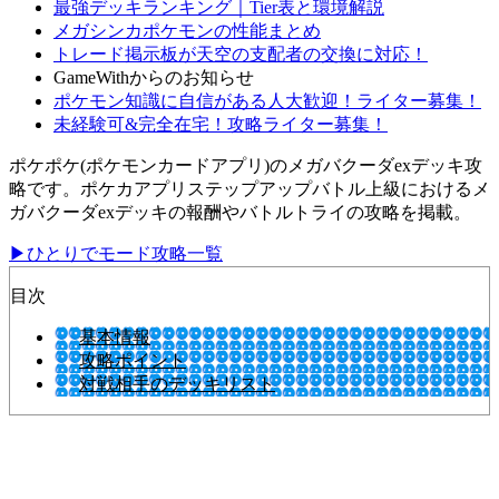
最強デッキランキング｜Tier表と環境解説
メガシンカポケモンの性能まとめ
トレード掲示板が天空の支配者の交換に対応！
GameWithからのお知らせ
ポケモン知識に自信がある人大歓迎！ライター募集！
未経験可&完全在宅！攻略ライター募集！
ポケポケ(ポケモンカードアプリ)のメガバクーダexデッキ攻
略です。ポケカアプリステップアップバトル上級におけるメ
ガバクーダexデッキの報酬やバトルトライの攻略を掲載。
▶ひとりでモード攻略一覧
目次
基本情報
攻略ポイント
対戦相手のデッキリスト