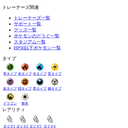
トレーナーズ関連
トレーナーズ一覧
サポート一覧
グッズ一覧
ポケモンのどうぐ一覧
スタジアム一覧
HP50以下ポケモン一覧
タイプ
草タイプ
炎タイプ
水タイプ
雷タイプ
超タイプ
闘タイプ
悪タイプ
鋼タイプ
ドラゴン
無色
レアリティ
ダイヤ1
ダイヤ2
ダイヤ3
ダイヤ4