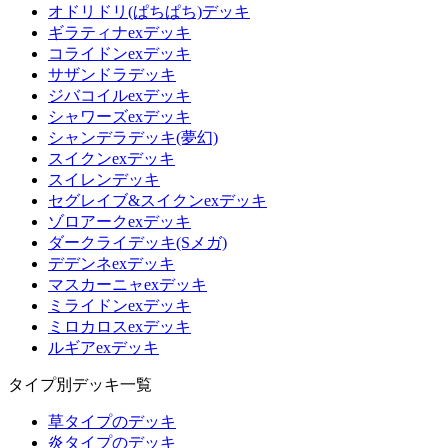
オドリドリ(ぱちぱち)デッキ
ギラティナexデッキ
コライドンexデッキ
サザンドラデッキ
ジバコイルexデッキ
シャワーズexデッキ
シャンデラデッキ(夢幻)
スイクンexデッキ
スイレンデッキ
セグレイブ&スイクンexデッキ
ゾロアークexデッキ
ダークライデッキ(Sメガ)
デデンネexデッキ
マスカーニャexデッキ
ミライドンexデッキ
ミロカロスexデッキ
ルギアexデッキ
タイプ別デッキ一覧
草タイプのデッキ
炎タイプのデッキ