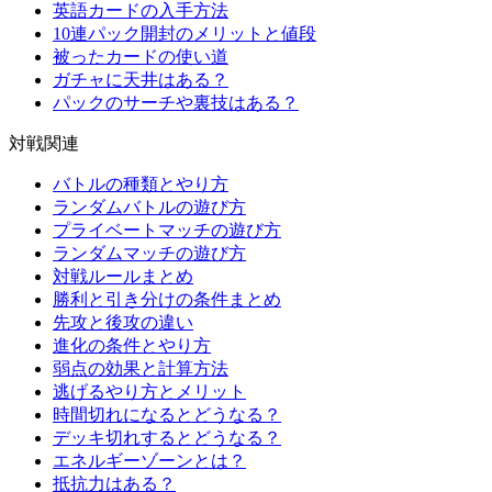
英語カードの入手方法
10連パック開封のメリットと値段
被ったカードの使い道
ガチャに天井はある？
パックのサーチや裏技はある？
対戦関連
バトルの種類とやり方
ランダムバトルの遊び方
プライベートマッチの遊び方
ランダムマッチの遊び方
対戦ルールまとめ
勝利と引き分けの条件まとめ
先攻と後攻の違い
進化の条件とやり方
弱点の効果と計算方法
逃げるやり方とメリット
時間切れになるとどうなる？
デッキ切れするとどうなる？
エネルギーゾーンとは？
抵抗力はある？