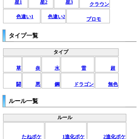
星1
星2
星3
クラウン
色違い1
色違い2
プロモ
タイプ一覧
タイプ
草
炎
水
雷
超
闘
悪
鋼
ドラゴン
無色
ルール一覧
ルール
たねポケ
1進化ポケ
2進化ポケ