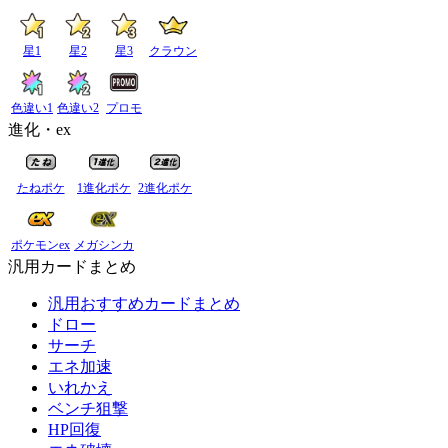
星1
星2
星3
クラウン
色違い1
色違い2
プロモ
進化・ex
たねポケ
1進化ポケ
2進化ポケ
ポケモンex
メガシンカ
汎用カードまとめ
汎用おすすめカードまとめ
ドロー
サーチ
エネ加速
いれかえ
ベンチ狙撃
HP回復