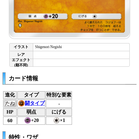
Shigenori Negishi
カード情報
進化
タイプ
特別な要素
闘タイプ
たね
-
HP
弱点
にげる
+20
×1
60
特性・ワザ