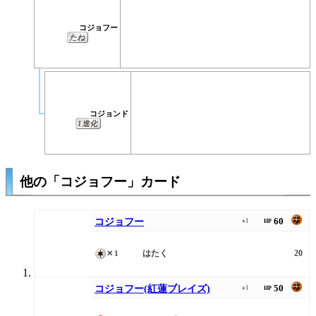
コジョフー
たね
コジョンド
1進化
他の「コジョフー」カード
60
コジョフー
♦1
HP
はたく
20
✕1
50
コジョフー(紅蓮ブレイズ)
♦1
HP