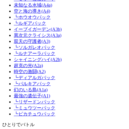
未知なる水域(A4a)
空と海の導き(A4)
┗ホウオウパック
┗ルギアパック
イーブイガーデン(A3b)
異次元クライシス(A3a)
双天の守護者(A3)
┗ソルガレオパック
┗ルナアーラパック
シャイニングハイ(A2b)
超克の光(A2a)
時空の激闘(A2)
┗ディアルガパック
┗パルキアパック
幻のいる島(A1a)
最強の遺伝子(A1)
┗リザードンパック
┗ミュウツーパック
┗ピカチュウパック
ひとりでバトル