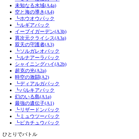
未知なる水域(A4a)
空と海の導き(A4)
┗ホウオウパック
┗ルギアパック
イーブイガーデン(A3b)
異次元クライシス(A3a)
双天の守護者(A3)
┗ソルガレオパック
┗ルナアーラパック
シャイニングハイ(A2b)
超克の光(A2a)
時空の激闘(A2)
┗ディアルガパック
┗パルキアパック
幻のいる島(A1a)
最強の遺伝子(A1)
┗リザードンパック
┗ミュウツーパック
┗ピカチュウパック
ひとりでバトル