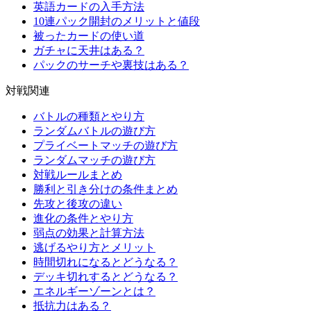
英語カードの入手方法
10連パック開封のメリットと値段
被ったカードの使い道
ガチャに天井はある？
パックのサーチや裏技はある？
対戦関連
バトルの種類とやり方
ランダムバトルの遊び方
プライベートマッチの遊び方
ランダムマッチの遊び方
対戦ルールまとめ
勝利と引き分けの条件まとめ
先攻と後攻の違い
進化の条件とやり方
弱点の効果と計算方法
逃げるやり方とメリット
時間切れになるとどうなる？
デッキ切れするとどうなる？
エネルギーゾーンとは？
抵抗力はある？