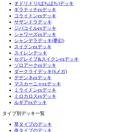
オドリドリ(ぱちぱち)デッキ
ギラティナexデッキ
コライドンexデッキ
サザンドラデッキ
ジバコイルexデッキ
シャワーズexデッキ
シャンデラデッキ(夢幻)
スイクンexデッキ
スイレンデッキ
セグレイブ&スイクンexデッキ
ゾロアークexデッキ
ダークライデッキ(Sメガ)
デデンネexデッキ
マスカーニャexデッキ
ミライドンexデッキ
ミロカロスexデッキ
ルギアexデッキ
タイプ別デッキ一覧
草タイプのデッキ
炎タイプのデッキ