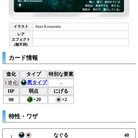
Akira Komayama
カード情報
進化
タイプ
特別な要素
悪タイプ
1進化
-
HP
弱点
にげる
+20
×2
90
特性・ワザ
なぐる
40