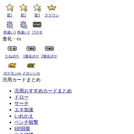
星1
星2
星3
クラウン
色違い1
色違い2
プロモ
進化・ex
たねポケ
1進化ポケ
2進化ポケ
ポケモンex
メガシンカ
汎用カードまとめ
汎用おすすめカードまとめ
ドロー
サーチ
エネ加速
いれかえ
ベンチ狙撃
HP回復