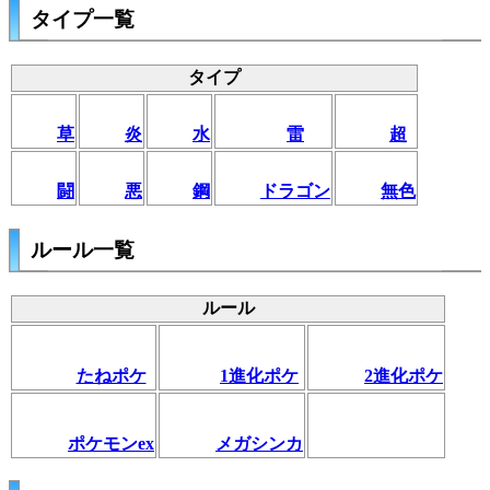
タイプ一覧
タイプ
草
炎
水
雷
超
闘
悪
鋼
ドラゴン
無色
ルール一覧
ルール
たねポケ
1進化ポケ
2進化ポケ
ポケモンex
メガシンカ