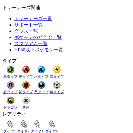
トレーナーズ関連
トレーナーズ一覧
サポート一覧
グッズ一覧
ポケモンのどうぐ一覧
スタジアム一覧
HP50以下ポケモン一覧
タイプ
草タイプ
炎タイプ
水タイプ
雷タイプ
超タイプ
闘タイプ
悪タイプ
鋼タイプ
ドラゴン
無色
レアリティ
ダイヤ1
ダイヤ2
ダイヤ3
ダイヤ4