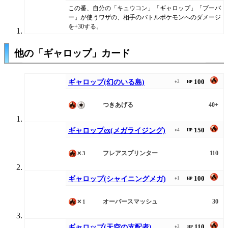
この番、自分の「キュウコン」「ギャロップ」「ブーバ
ー」が使うワザの、相手のバトルポケモンへのダメージ
を+30する。
他の「ギャロップ」カード
100
ギャロップ(幻のいる島)
♦2
HP
つきあげる
40+
150
ギャロップex(メガライジング)
♦4
HP
フレアスプリンター
110
✕3
100
ギャロップ(シャイニングメガ)
♦1
HP
オーバースマッシュ
30
✕1
110
ギャロップ(天空の支配者)
♦2
HP