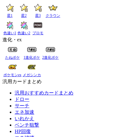
星1
星2
星3
クラウン
色違い1
色違い2
プロモ
進化・ex
たねポケ
1進化ポケ
2進化ポケ
ポケモンex
メガシンカ
汎用カードまとめ
汎用おすすめカードまとめ
ドロー
サーチ
エネ加速
いれかえ
ベンチ狙撃
HP回復