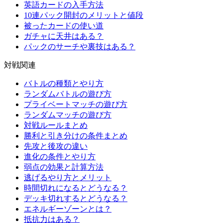
英語カードの入手方法
10連パック開封のメリットと値段
被ったカードの使い道
ガチャに天井はある？
パックのサーチや裏技はある？
対戦関連
バトルの種類とやり方
ランダムバトルの遊び方
プライベートマッチの遊び方
ランダムマッチの遊び方
対戦ルールまとめ
勝利と引き分けの条件まとめ
先攻と後攻の違い
進化の条件とやり方
弱点の効果と計算方法
逃げるやり方とメリット
時間切れになるとどうなる？
デッキ切れするとどうなる？
エネルギーゾーンとは？
抵抗力はある？