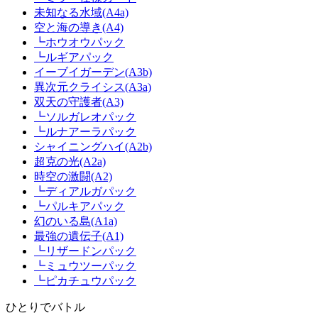
未知なる水域(A4a)
空と海の導き(A4)
┗ホウオウパック
┗ルギアパック
イーブイガーデン(A3b)
異次元クライシス(A3a)
双天の守護者(A3)
┗ソルガレオパック
┗ルナアーラパック
シャイニングハイ(A2b)
超克の光(A2a)
時空の激闘(A2)
┗ディアルガパック
┗パルキアパック
幻のいる島(A1a)
最強の遺伝子(A1)
┗リザードンパック
┗ミュウツーパック
┗ピカチュウパック
ひとりでバトル