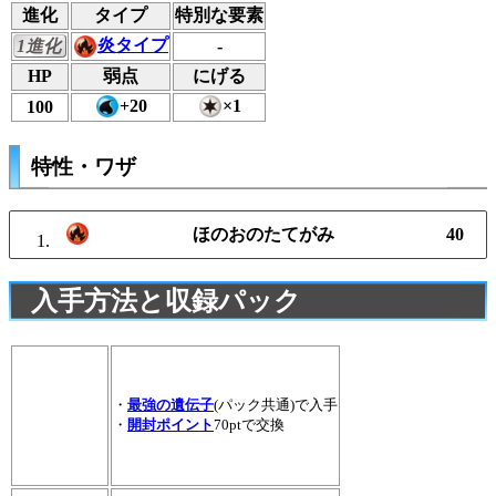
進化
タイプ
特別な要素
炎タイプ
1進化
-
HP
弱点
にげる
+20
×1
100
特性・ワザ
ほのおのたてがみ
40
入手方法と収録パック
・
最強の遺伝子
(パック共通)で入手
・
開封ポイント
70ptで交換