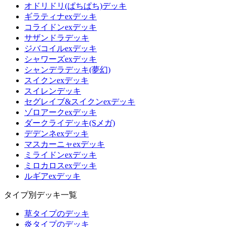
オドリドリ(ぱちぱち)デッキ
ギラティナexデッキ
コライドンexデッキ
サザンドラデッキ
ジバコイルexデッキ
シャワーズexデッキ
シャンデラデッキ(夢幻)
スイクンexデッキ
スイレンデッキ
セグレイブ&スイクンexデッキ
ゾロアークexデッキ
ダークライデッキ(Sメガ)
デデンネexデッキ
マスカーニャexデッキ
ミライドンexデッキ
ミロカロスexデッキ
ルギアexデッキ
タイプ別デッキ一覧
草タイプのデッキ
炎タイプのデッキ