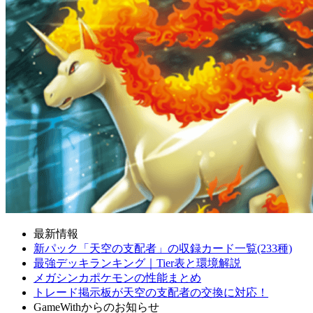
最新情報
新パック「天空の支配者」の収録カード一覧(233種)
最強デッキランキング｜Tier表と環境解説
メガシンカポケモンの性能まとめ
トレード掲示板が天空の支配者の交換に対応！
GameWithからのお知らせ