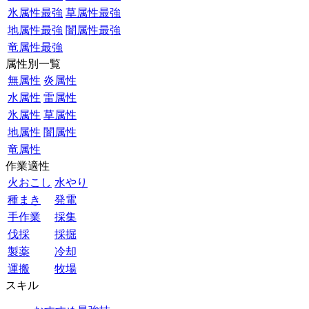
氷属性最強
草属性最強
地属性最強
闇属性最強
竜属性最強
属性別一覧
無属性
炎属性
水属性
雷属性
氷属性
草属性
地属性
闇属性
竜属性
作業適性
火おこし
水やり
種まき
発電
手作業
採集
伐採
採掘
製薬
冷却
運搬
牧場
スキル