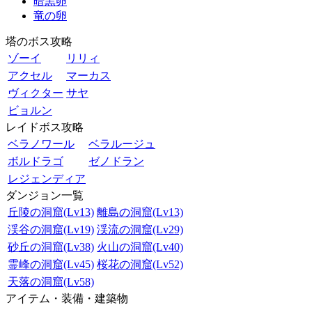
暗黒卵
竜の卵
塔のボス攻略
ゾーイ
リリィ
アクセル
マーカス
ヴィクター
サヤ
ビョルン
レイドボス攻略
ベラノワール
ベラルージュ
ボルドラゴ
ゼノドラン
レジェンディア
ダンジョン一覧
丘陵の洞窟(Lv13)
離島の洞窟(Lv13)
渓谷の洞窟(Lv19)
渓流の洞窟(Lv29)
砂丘の洞窟(Lv38)
火山の洞窟(Lv40)
霊峰の洞窟(Lv45)
桜花の洞窟(Lv52)
天落の洞窟(Lv58)
アイテム・装備・建築物