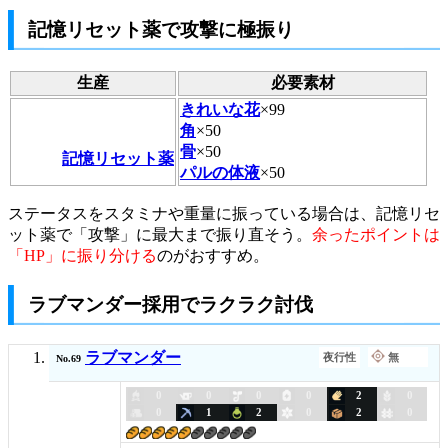
記憶リセット薬で攻撃に極振り
生産
必要素材
きれいな花
×99
角
×50
骨
×50
記憶リセット薬
パルの体液
×50
ステータスをスタミナや重量に振っている場合は、記憶リセ
ット薬で「攻撃」に最大まで振り直そう。
余ったポイントは
「HP」に振り分ける
のがおすすめ。
ラブマンダー採用でラクラク討伐
ラブマンダー
夜行性
No.69
0
0
0
0
2
0
0
1
2
0
2
0