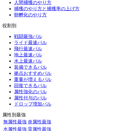
人間捕獲のやり方
捕獲のやり方と捕獲率の上げ方
卵孵化のやり方
役割別
戦闘最強パル
ライド最速パル
飛行最速パル
地上最速パル
水上最速パル
装備できるパル
拠点おすすめパル
重量が増えるパル
回復できるパル
属性強化のパル
属性付与のパル
ドロップ増加パル
属性別最強
無属性最強
炎属性最強
水属性最強
雷属性最強