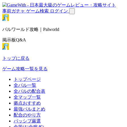
事前ガチャ
ゲーム検索
ログイン
パルワールド攻略｜Palworld
掲示板Q&A
トップに戻る
ゲーム攻略一覧を見る
トップページ
全パル一覧
全パルの配合表
全マップ一覧
拠点おすすめ
最強パルまとめ
配合のやり方
パッシブ厳選
金策(お金稼ぎ)