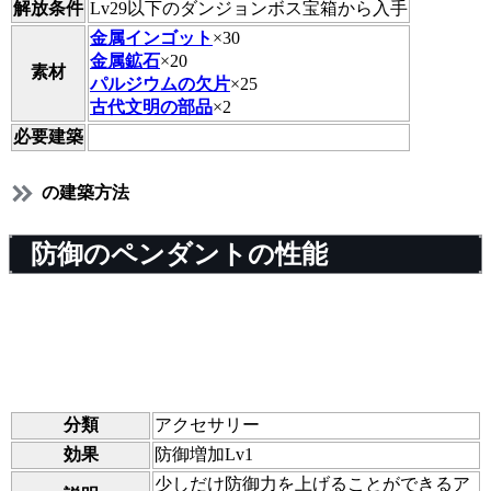
解放条件
Lv29以下のダンジョンボス宝箱から入手
金属インゴット
×30
金属鉱石
×20
素材
パルジウムの欠片
×25
古代文明の部品
×2
必要建築
の建築方法
防御のペンダントの性能
分類
アクセサリー
効果
防御増加Lv1
少しだけ防御力を上げることができるア