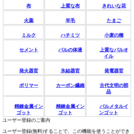
布
上質な布
きれいな花
火薬
羊毛
たまご
ミルク
ハチミツ
小麦の種
セメント
パルの体液
上質なパルオ
イル
発火器官
氷結器官
発電器官
ポリマー
カーボン繊維
古代文明の部
品
精錬金属イン
精錬金属イン
パルメタルイ
ゴット
ゴット
ンゴット
ユーザー登録のご案内
ユーザー登録(無料)することで、この機能を使うことができ