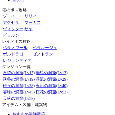
竜の卵
塔のボス攻略
ゾーイ
リリィ
アクセル
マーカス
ヴィクター
サヤ
ビョルン
レイドボス攻略
ベラノワール
ベラルージュ
ボルドラゴ
ゼノドラン
レジェンディア
ダンジョン一覧
丘陵の洞窟(Lv13)
離島の洞窟(Lv13)
渓谷の洞窟(Lv19)
渓流の洞窟(Lv29)
砂丘の洞窟(Lv38)
火山の洞窟(Lv40)
霊峰の洞窟(Lv45)
桜花の洞窟(Lv52)
天落の洞窟(Lv58)
アイテム・装備・建築物
おすすめ最強武器