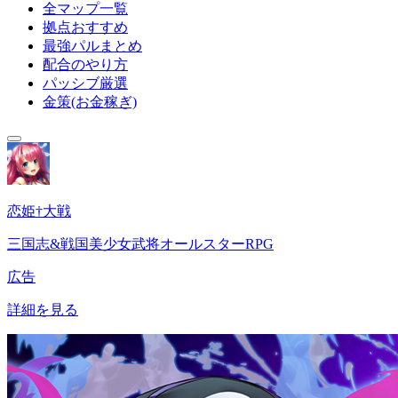
全マップ一覧
拠点おすすめ
最強パルまとめ
配合のやり方
パッシブ厳選
金策(お金稼ぎ)
恋姫†大戦
三国志&戦国美少女武将オールスターRPG
広告
詳細を見る