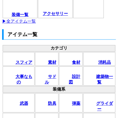
アクセサリー
装備一覧
▶全アイテム一覧
アイテム一覧
カテゴリ
スフィア
素材
食材
消耗品
大事なも
サド
設計
建築物一
の
ル
図
覧
装備系
武器
防具
弾薬
グライダ
ー