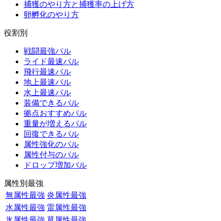
捕獲のやり方と捕獲率の上げ方
卵孵化のやり方
役割別
戦闘最強パル
ライド最速パル
飛行最速パル
地上最速パル
水上最速パル
装備できるパル
拠点おすすめパル
重量が増えるパル
回復できるパル
属性強化のパル
属性付与のパル
ドロップ増加パル
属性別最強
無属性最強
炎属性最強
水属性最強
雷属性最強
氷属性最強
草属性最強