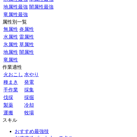
地属性最強
闇属性最強
竜属性最強
属性別一覧
無属性
炎属性
水属性
雷属性
氷属性
草属性
地属性
闇属性
竜属性
作業適性
火おこし
水やり
種まき
発電
手作業
採集
伐採
採掘
製薬
冷却
運搬
牧場
スキル
おすすめ最強技