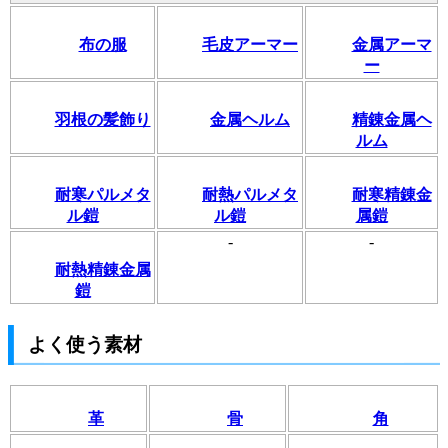
布の服
毛皮アーマー
金属アーマ
ー
羽根の髪飾り
金属ヘルム
精錬金属ヘ
ルム
耐寒パルメタ
耐熱パルメタ
耐寒精錬金
ル鎧
ル鎧
属鎧
-
-
耐熱精錬金属
鎧
よく使う素材
革
骨
角