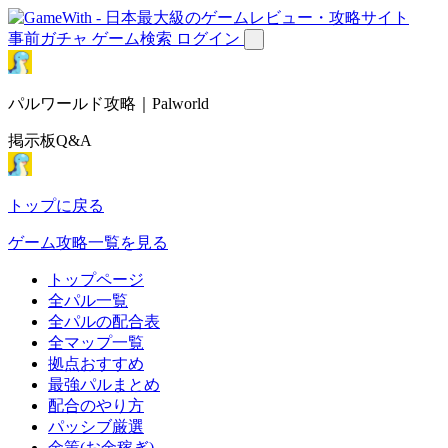
事前ガチャ
ゲーム検索
ログイン
パルワールド攻略｜Palworld
掲示板Q&A
トップに戻る
ゲーム攻略一覧を見る
トップページ
全パル一覧
全パルの配合表
全マップ一覧
拠点おすすめ
最強パルまとめ
配合のやり方
パッシブ厳選
金策(お金稼ぎ)