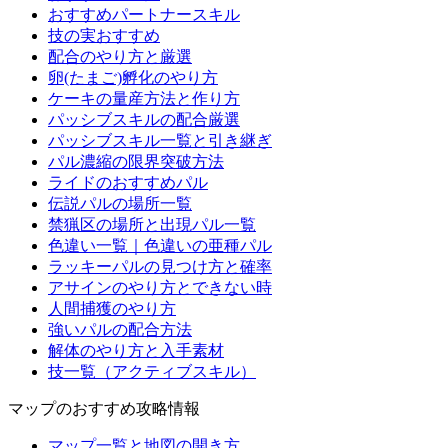
おすすめパートナースキル
技の実おすすめ
配合のやり方と厳選
卵(たまご)孵化のやり方
ケーキの量産方法と作り方
パッシブスキルの配合厳選
パッシブスキル一覧と引き継ぎ
パル濃縮の限界突破方法
ライドのおすすめパル
伝説パルの場所一覧
禁猟区の場所と出現パル一覧
色違い一覧｜色違いの亜種パル
ラッキーパルの見つけ方と確率
アサインのやり方とできない時
人間捕獲のやり方
強いパルの配合方法
解体のやり方と入手素材
技一覧（アクティブスキル）
マップのおすすめ攻略情報
マップ一覧と地図の開き方