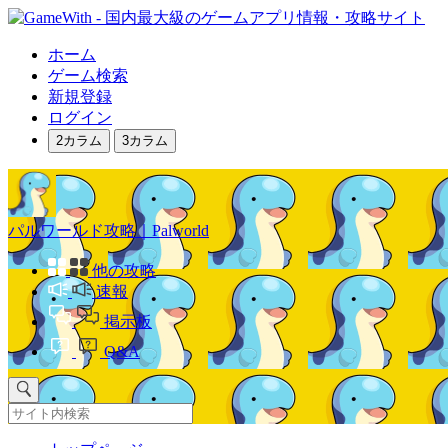
ホーム
ゲーム検索
新規登録
ログイン
2カラム
3カラム
パルワールド攻略｜Palworld
他の攻略
速報
掲示板
Q&A