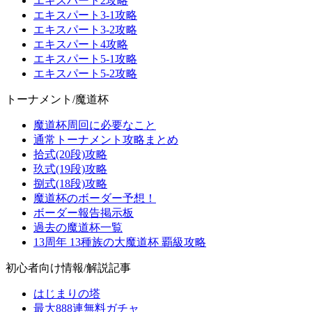
エキスパート2攻略
エキスパート3-1攻略
エキスパート3-2攻略
エキスパート4攻略
エキスパート5-1攻略
エキスパート5-2攻略
トーナメント/魔道杯
魔道杯周回に必要なこと
通常トーナメント攻略まとめ
拾式(20段)攻略
玖式(19段)攻略
捌式(18段)攻略
魔道杯のボーダー予想！
ボーダー報告掲示板
過去の魔道杯一覧
13周年 13種族の大魔道杯 覇級攻略
初心者向け情報/解説記事
はじまりの塔
最大888連無料ガチャ