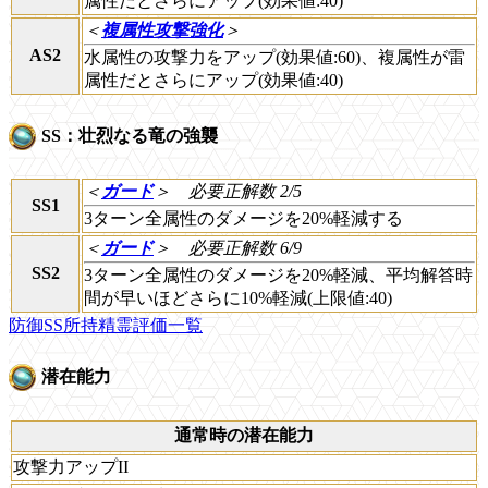
属性だとさらにアップ(効果値:40)
＜
複属性攻撃強化
＞
AS2
水属性の攻撃力をアップ(効果値:60)、複属性が雷
属性だとさらにアップ(効果値:40)
SS：壮烈なる竜の強襲
＜
ガード
＞
必要正解数 2/5
SS1
3ターン全属性のダメージを20%軽減する
＜
ガード
＞
必要正解数 6/9
SS2
3ターン全属性のダメージを20%軽減、平均解答時
間が早いほどさらに10%軽減(上限値:40)
防御SS所持精霊評価一覧
潜在能力
通常時の潜在能力
攻撃力アップII