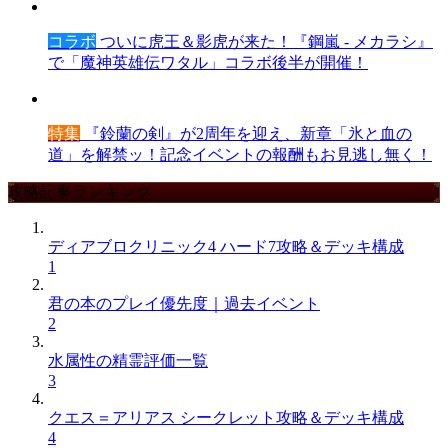
コラボ
ついに虎王＆影虎が来た！『鋼嵐 - メカラシ』
で「魔神英雄伝ワタル」コラボ後半が開催！
特集
『鈴蘭の剣』が2周年を迎え、新章「氷と血の
道」を解禁ッ！記念イベントの報酬もお見逃し無く！
攻略記事ランキング
ディアブロクリニック4 ハード7攻略＆デッキ構成
1
君の本のプレイ優先度｜過去イベント
2
水属性の精霊評価一覧
3
クエス＝アリアス シークレット攻略＆デッキ構成
4