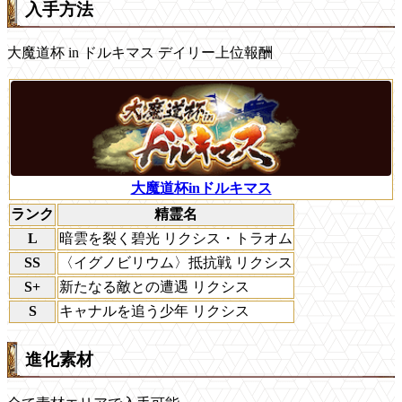
入手方法
大魔道杯 in ドルキマス デイリー上位報酬
大魔道杯inドルキマス
ランク
精霊名
L
暗雲を裂く碧光 リクシス・トラオム
SS
〈イグノビリウム〉抵抗戦 リクシス
S+
新たなる敵との遭遇 リクシス
S
キャナルを追う少年 リクシス
進化素材