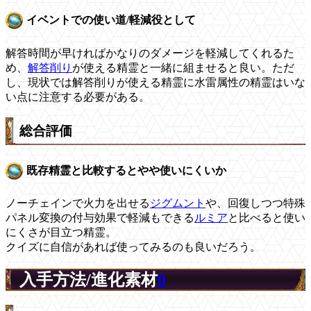
イベントでの使い道/軽減役として
解答時間が早ければかなりのダメージを軽減してくれるた
め、
解答削り
が使える精霊と一緒に組ませると良い。ただ
し、現状では解答削りが使える精霊に水雷属性の精霊はいな
い点に注意する必要がある。
総合評価
既存精霊と比較するとやや使いにくいか
ノーチェインで火力を出せる
ジグムント
や、回復しつつ特殊
パネル変換の付与効果で軽減もできる
ルミア
と比べると使い
にくさが目立つ精霊。
クイズに自信があれば使ってみるのも良いだろう。
入手方法/進化素材
0