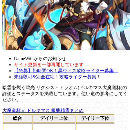
GameWithからのお知らせ
サイト更新を一部再開しています
【急募】短時間OK！黒ウィズ攻略ライター募集！
未経験可&完全在宅！攻略ライター募集！
暗雲を裂く碧光 リクシス・トラオム(ドルキマス大魔道杯)の
評価とステータスを掲載しています。使い道の参考にしてく
ださい。
大魔道杯 in ドルキマス 報酬精霊まとめ
総合
デイリー上位
デイリー下位