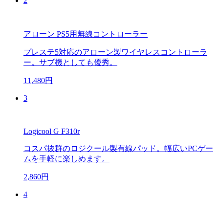
2
アローン PS5用無線コントローラー
プレステ5対応のアローン製ワイヤレスコントローラ
ー。サブ機としても優秀。
11,480円
3
Logicool G F310r
コスパ抜群のロジクール製有線パッド。幅広いPCゲー
ムを手軽に楽しめます。
2,860円
4