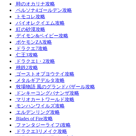
時のオカリナ攻略
ペルソナ4ゴールデン攻略
トモコレ攻略
バイオレクイエム攻略
紅の砂漠攻略
デイモン&ベイビー攻略
ポケモンZA攻略
ドラクエ7攻略
仁王3攻略
ドラクエ1・2攻略
桃鉄2攻略
ゴーストオブヨウテイ攻略
メタルギアデルタ攻略
牧場物語 風のグランドバザール攻略
ドンキーコングバナンザ攻略
マリオカートワールド攻略
モンハンワイルズ攻略
エルデンリング攻略
Blades of Fire攻略
ファンタジーライフi攻略
ドラクエ3リメイク攻略