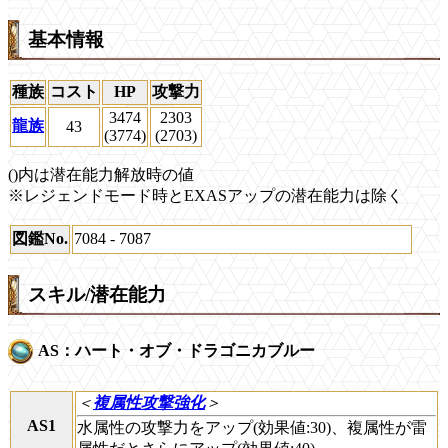
基本情報
種族
コスト
HP
攻撃力
3474
2303
龍族
43
(3774)
(2703)
()内は潜在能力解放時の値
※レジェンドモード時とEXASアップの潜在能力は除く
図鑑No.
7084 - 7087
スキル/潜在能力
AS：ハート・オブ・ドラゴニカブルー
＜
複属性攻撃強化
＞
AS1
水属性の攻撃力をアップ(効果値:30)、複属性が雷