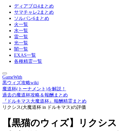
ディアブロ4まとめ
サマチャレ2まとめ
ソルバン6まとめ
火一覧
水一覧
雷一覧
光一覧
闇一覧
EXAS一覧
各種精霊一覧
GameWith
黒ウィズ攻略wiki
魔道杯(トーナメント)を解説！
過去の魔道杯攻略＆報酬まとめ
『ドルキマス大魔道杯』報酬精霊まとめ
リクシス(大魔道杯 in ドルキマス)の評価
【黒猫のウィズ】リクシス