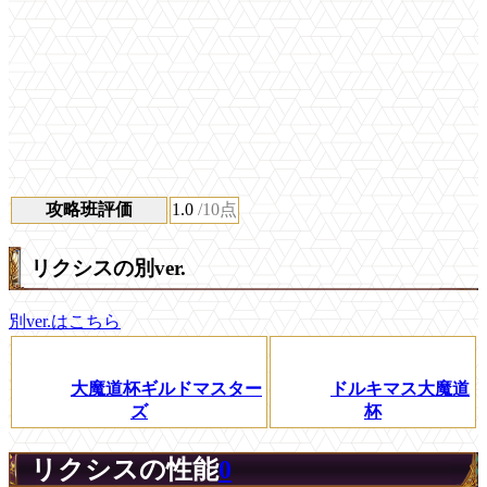
攻略班評価
1.0
/10点
リクシスの別ver.
別ver.はこちら
大魔道杯ギルドマスター
ドルキマス大魔道
ズ
杯
リクシスの性能
0