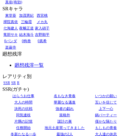
真依(有効)
SRキャラ
東堂葵
加茂憲紀
西宮桃
禪院真依
三輪霞
メカ丸
七海建人
夜蛾正道
家入硝子
竜胆サキ
結木海斗
吉野順平
0パンダ
0狗巻
0真希
楽巌寺
廻想残滓
廻想残滓一覧
レアリティ別
SSR
SR
R
SSR(ガチャ)
はらうお仕事
名もなき青春
いつかの願い
大人の時間
華麗なる邁進
互いを信じて
決死の抗戦
強者の戯れ
上下一心
同気連枝
規格外
鍋パーティー
片隅の記憶
謀計の巣
僅かな隔たり
任務開始
地元土産買ってきました
もしもの青春
冬新たなる一歩
最強の2人
大人達の休息