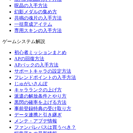
呪晶の入手方法
幻影メダルの集め方
共鳴の魂片の入手方法
一括育成アイテム
専用スキンの入手方法
ゲームシステム解説
初心者ミッションまとめ
APの回復方法
APパックの入手方法
サポートキャラの設定方法
フレンドポイントの入手方法
じゅがいさんぽ
キャラランクの上げ方
派遣の解放条件とやり方
黒閃の確率を上げる方法
事前登録特典の受け取り方
データ連携と引き継ぎ
メンテ・アプデ情報
ファンパレパスは買うべき？