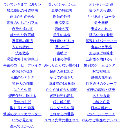
ついていきます七海サン
呪いとシャボン玉
オシャレ化計画
加茂憲紀の弓道指南
真夏の観戦者
嘘つき大っ嫌い
雨上がりの再会
医師の矜持
とりあえずコーラ
青春のいちごパフェ
東福交流
命令無視
自身の進む道
霊峰の夜
玉犬と小休止
軽やかな呪言師
学生の本分
移ろいゆく時間
呪霊達の浜辺
受け継いだもの
居残り組パーティー
うんお疲れ！
呪いの王
出会いと予感
渋谷散歩
猫助け
おみやげ吟味中
呪霊攻略非術師救出
姉弟の休暇
五条悟を助けるぞ！
午後のコーヒーブレイク
終わりたくない夏の日
恒例のゲームセンター
夕焼けの双影
超新入生歓迎会
呪霊登校班
兄弟のひととき
かつての温もり
縁側の花見酒
等身大の時間
防波堤の1級術師
竹下通りのクレープ
はらう心得
かけがえのない瞬間
幻実の盟戦・懐玉
聖夜任務に駆ける
迷惑勧誘お断り
名もなき春
千年の主従
鏡に解く朝
白波と白息
取り戻した静寂
パンダと柱の傷
日本を離れて
撃滅のクロスカウンター
これからの世界
はい、シーサー！
いつか見た青
スゴイ先輩に囲まれて
鳴らすご機嫌なナンバー
産んでよかった