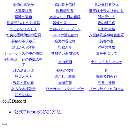
偽物か本物か
窓に映る信頼
青い春灯る花火
大富豪は誰
呪術師見参
事実は小説より奇なり
草陰の緊迫
過ぎ去りし日の追憶
熊出没中！
問題児2人ただし最強
最速の鬼ごっこ
森の射手達
てことでよろしく
空前のグルメブーム
幻影の旅路
幻実の盟戦幼魚の逆罰
120％の潜在能力
八握剣異戒神将魔虚羅
赫鱗の不倶戴天
絶海の呪獄島
慈善の裏
湯上がりの1杯
殺戮人形
渦中の覚悟
ショーケースの中の憧憬
世知辛い追加請求
翼を手にして
廻れ呪え、死の遊戯の中
氷の術師
ナイス空中キャッチ
で
灯の消えた街
烈火の岩漿
廻
狂犬と玉犬
遺されし映像
関東犬猫合戦
残暑と青い春
禍渦迎撃
見参、沖縄
名もなき桜吹雪
ワーカホリックホリデー
プールサイドの助っ人
幻想を編む
公式Discord
公式Discordの参加方法