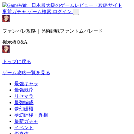
事前ガチャ
ゲーム検索
ログイン
ファンパレ攻略｜呪術廻戦ファントムパレード
掲示板Q&A
トップに戻る
ゲーム攻略一覧を見る
最強キャラ
最強残滓
リセマラ
最強編成
夢幻廻楼
夢幻廻楼・異相
最新ガチャ
イベント
影真依