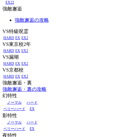
EX22
強敵邂逅
強敵邂逅の攻略
VS特級呪霊
HARD
EX
EX2
VS東京校2年
HARD
EX
EX2
VS漏瑚
HARD
EX
EX2
VS京都校
HARD
EX
EX2
強敵邂逅・裏
強敵邂逅・裏の攻略
幻特性
ノーマル
ハード
ベリーハード
EX
影特性
ノーマル
ハード
ベリーハード
EX
夜特性