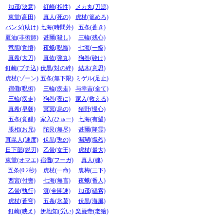
加茂(決意)
釘崎(相性)
メカ丸(刀源)
東堂(高田)
真人(死の)
虎杖(篭めろ)
パンダ(助け)
七海(時間外)
五条(蒼き)
夏油(非術師)
甚爾(殺し)
三輪(残心)
竜胆(覚悟)
夜蛾(呪骸)
七海(一級)
真希(大刀)
真依(弾丸)
狗巻(砕け)
釘崎(ブチ込)
伏黒(対の絆)
結木(意思)
虎杖(ゾーン)
五条(無下限)
ミゲル(足止)
宿儺(呪術)
三輪(疾走)
与幸吉(全て)
三輪(疾走)
狗巻(夜に)
家入(救える)
真希(早朝)
冥冥(烏の)
猪野(慢心)
五条(覚醒)
家入(ひゅー)
七海(有望)
脹相(お兄)
陀艮(無尽)
甚爾(降霊)
直毘人(速度)
伏黒(兎の)
漏瑚(熾烈)
日下部(鋭刃)
乙骨(女王)
虎杖(最大)
東堂(オマエ)
宿儺(フーガ)
真人(魂)
五条(0.2秒)
虎杖(一命)
裏梅(三下)
西宮(付喪)
七海(無言)
夜蛾(番人)
乙骨(執行)
漆(全開速)
加茂(羂索)
虎杖(蒼穹)
五条(氷菓)
伏黒(海風)
釘崎(映え)
伊地知(労い)
楽巌寺(老獪)