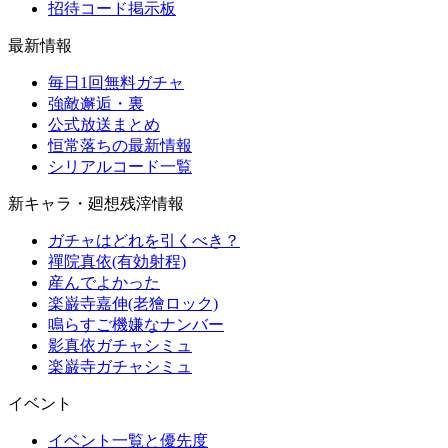
招待コード掲示板
最新情報
毎日1回無料ガチャ
強敵邂逅・裏
公式放送まとめ
恒常落ちの最新情報
シリアルコード一覧
新キャラ・廻想残滓情報
ガチャはどれを引くべき？
禪院真依(有効射程)
産んでよかった
楽巌寺嘉伸(老獪ロック)
鳴らすご機嫌なナンバー
影真依ガチャシミュ
楽巌寺ガチャシミュ
イベント
イベント一覧と優先度