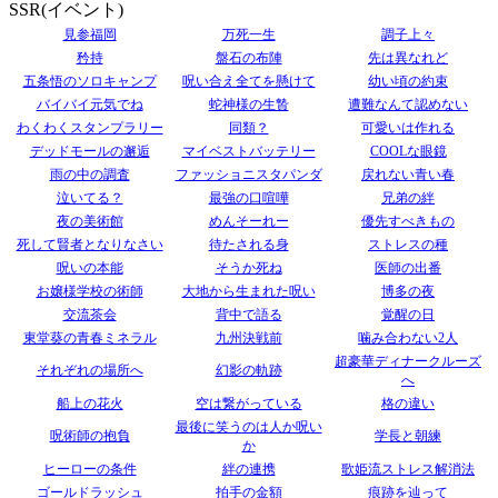
SSR(イベント)
見参福岡
万死一生
調子上々
矜持
盤石の布陣
先は異なれど
五条悟のソロキャンプ
呪い合え全てを懸けて
幼い頃の約束
バイバイ元気でね
蛇神様の生贄
遭難なんて認めない
わくわくスタンプラリー
同類？
可愛いは作れる
デッドモールの邂逅
マイベストバッテリー
COOLな眼鏡
雨の中の調査
ファッショニスタパンダ
戻れない青い春
泣いてる？
最強の口喧嘩
兄弟の絆
夜の美術館
めんそーれー
優先すべきもの
死して賢者となりなさい
待たされる身
ストレスの種
呪いの本能
そうか死ね
医師の出番
お嬢様学校の術師
大地から生まれた呪い
博多の夜
交流茶会
背中で語る
覚醒の日
東堂葵の青春ミネラル
九州決戦前
噛み合わない2人
超豪華ディナークルーズ
それぞれの場所へ
幻影の軌跡
へ
船上の花火
空は繋がっている
格の違い
最後に笑うのは人か呪い
呪術師の抱負
学長と朝練
か
ヒーローの条件
絆の連携
歌姫流ストレス解消法
ゴールドラッシュ
拍手の金額
痕跡を辿って