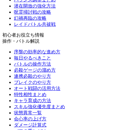
潜在開放の強化方法
呪霊掃討戦の攻略
幻禍再臨の攻略
レイドバトル共祓戦
初心者お役立ち情報
操作・バトル解説
序盤の効率的な進め方
毎日やるべきこと
バトルの操作方法
必殺ゲージの溜め方
連携必殺のやり方
ブレイクのやり方
オート戦闘の活用方法
特性相性まとめ
キャラ育成の方法
スキル強化優先度まとめ
状態異常一覧
会心率の上げ方
ダメージ計算式