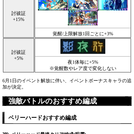
討祓証
+15%
覚醒/上限解放1回ごとに+3%
討祓証
+5%
夜1体毎に+5%
※覚醒数やレア度で変化しない
6月1日のイベント解放に伴い、イベントボーナスキャラの追
加が決定。
強敵バトルのおすすめ編成
ベリーハードおすすめ編成