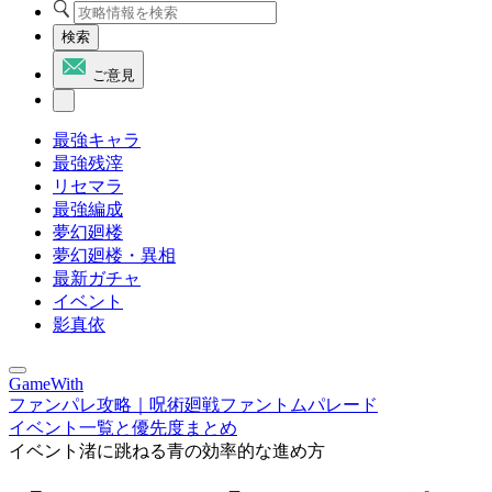
検索
ご意見
最強キャラ
最強残滓
リセマラ
最強編成
夢幻廻楼
夢幻廻楼・異相
最新ガチャ
イベント
影真依
GameWith
ファンパレ攻略｜呪術廻戦ファントムパレード
イベント一覧と優先度まとめ
イベント渚に跳ねる青の効率的な進め方