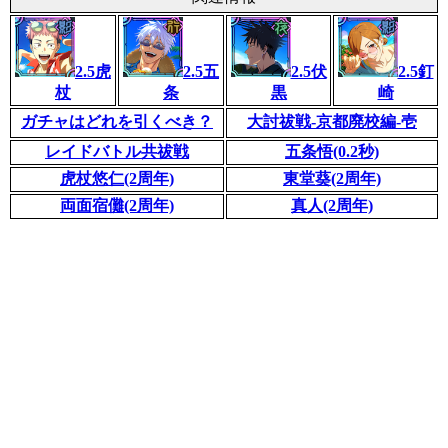
2.5虎
2.5五
2.5伏
2.5釘
杖
条
黒
崎
ガチャはどれを引くべき？
大討祓戦-京都廃校編-壱
レイドバトル共祓戦
五条悟(0.2秒)
虎杖悠仁(2周年)
東堂葵(2周年)
両面宿儺(2周年)
真人(2周年)