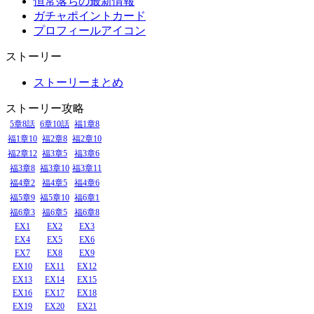
恒常落ちの最新情報
ガチャポイントカード
プロフィールアイコン
ストーリー
ストーリーまとめ
ストーリー攻略
5章8話
6章10話
福1章8
福1章10
福2章8
福2章10
福2章12
福3章5
福3章6
福3章8
福3章10
福3章11
福4章2
福4章5
福4章6
福5章9
福5章10
福6章1
福6章3
福6章5
福6章8
EX1
EX2
EX3
EX4
EX5
EX6
EX7
EX8
EX9
EX10
EX11
EX12
EX13
EX14
EX15
EX16
EX17
EX18
EX19
EX20
EX21