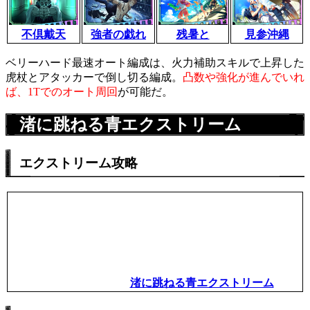
不倶戴天
強者の戯れ
残暑と
見参沖縄
ベリーハード最速オート編成は、火力補助スキルで上昇した
虎杖とアタッカーで倒し切る編成。
凸数や強化が進んでいれ
ば、1Tでのオート周回
が可能だ。
渚に跳ねる青エクストリーム
エクストリーム攻略
渚に跳ねる青エクストリーム