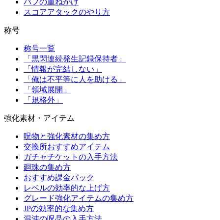
バフの重ねがけ
スコアアタックのやり方
称号
称号一覧
「黒閃連続発生記録保持者」
「情報が完結しない」
「俺は不平等に人を助ける」
「領域展開」
「規格外」
強化素材・アイテム
呪物と強化素材の集め方
交換所おすすめアイテム
ガチャチケットの入手方法
廻珠の集め方
おすすめ課金パック
レベルの効率的な上げ方
グレード強化アイテムの集め方
JPの効率的な集め方
混沌の呪晶の入手方法