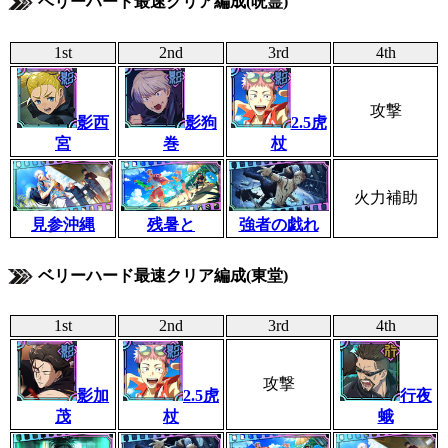
ベリーハード最速クリア編成(呪霊)
1st
2nd
3rd
4th
攻撃
影西
影狗
2.5虎
宮
巻
杖
火力補助
見参沖縄
残暑と
強者の戯れ
ベリーハード最速クリア編成(東堂)
1st
2nd
3rd
4th
攻撃
影加
2.5虎
行夜
茂
杖
蛾