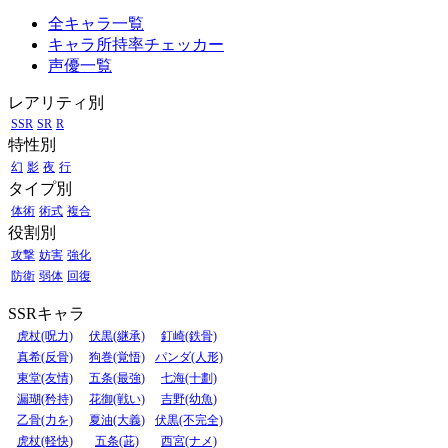
全キャラ一覧
キャラ所持率チェッカー
声優一覧
レアリティ別
SSR
SR
R
特性別
幻
影
夜
行
タイプ別
体術
術式
複合
役割別
攻撃
妨害
強化
防衛
弱体
回復
SSRキャラ
虎杖(呪力)
伏黒(継承)
釘崎(鉄骨)
真希(反骨)
狗巻(覚悟)
パンダ(人形)
東堂(友情)
五条(最強)
七海(十劃)
漏瑚(矜持)
花御(戦い)
吉野(幼魚)
乙骨(力を)
夏油(大義)
伏黒(不完全)
虎杖(軽快)
五条(茈)
西宮(ナメ)