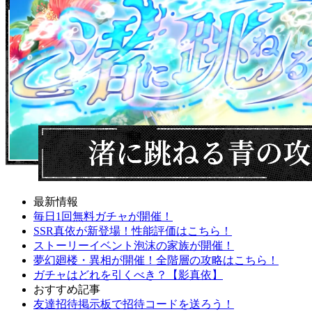
最新情報
毎日1回無料ガチャが開催！
SSR真依が新登場！性能評価はこちら！
ストーリーイベント泡沫の家族が開催！
夢幻廻楼・異相が開催！全階層の攻略はこちら！
ガチャはどれを引くべき？【影真依】
おすすめ記事
友達招待掲示板で招待コードを送ろう！