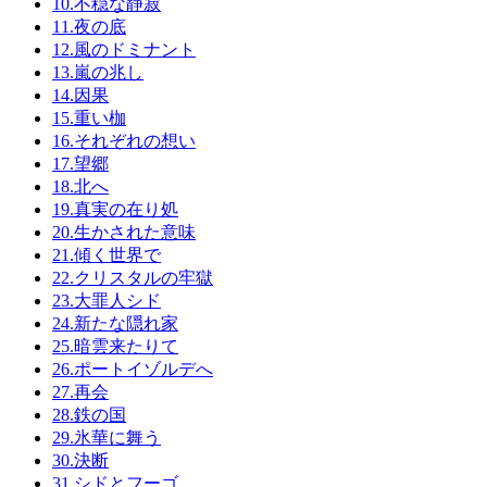
10.不穏な静寂
11.夜の底
12.風のドミナント
13.嵐の兆し
14.因果
15.重い枷
16.それぞれの想い
17.望郷
18.北へ
19.真実の在り処
20.生かされた意味
21.傾く世界で
22.クリスタルの牢獄
23.大罪人シド
24.新たな隠れ家
25.暗雲来たりて
26.ポートイゾルデへ
27.再会
28.鉄の国
29.氷華に舞う
30.決断
31.シドとフーゴ