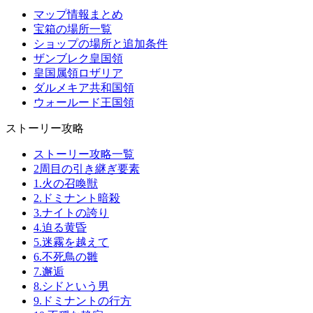
マップ情報まとめ
宝箱の場所一覧
ショップの場所と追加条件
ザンブレク皇国領
皇国属領ロザリア
ダルメキア共和国領
ウォールード王国領
ストーリー攻略
ストーリー攻略一覧
2周目の引き継ぎ要素
1.火の召喚獣
2.ドミナント暗殺
3.ナイトの誇り
4.迫る黄昏
5.迷霧を越えて
6.不死鳥の雛
7.邂逅
8.シドという男
9.ドミナントの行方