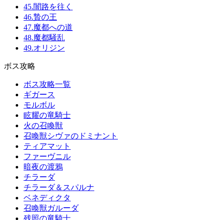
45.闇路を往く
46.贄の王
47.魔都への道
48.魔都騒乱
49.オリジン
ボス攻略
ボス攻略一覧
ギガース
モルボル
眩耀の竜騎士
火の召喚獣
召喚獣シヴァのドミナント
ティアマット
ファーヴニル
暗夜の渡鴉
チラーダ
チラーダ＆スパルナ
ベネディクタ
召喚獣ガルーダ
残照の竜騎士