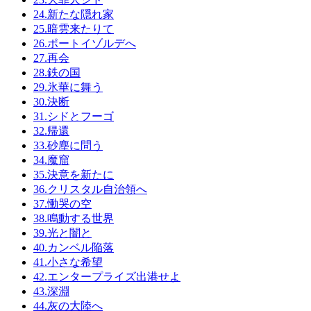
24.新たな隠れ家
25.暗雲来たりて
26.ポートイゾルデへ
27.再会
28.鉄の国
29.氷華に舞う
30.決断
31.シドとフーゴ
32.帰還
33.砂塵に問う
34.魔窟
35.決意を新たに
36.クリスタル自治領へ
37.慟哭の空
38.鳴動する世界
39.光と闇と
40.カンベル陥落
41.小さな希望
42.エンタープライズ出港せよ
43.深淵
44.灰の大陸へ