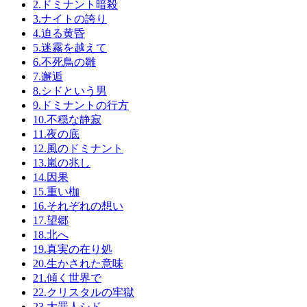
2.ドミナント暗殺
3.ナイトの誇り
4.迫る黄昏
5.迷霧を越えて
6.不死鳥の雛
7.邂逅
8.シドという男
9.ドミナントの行方
10.不穏な静寂
11.夜の底
12.風のドミナント
13.嵐の兆し
14.因果
15.重い枷
16.それぞれの想い
17.望郷
18.北へ
19.真実の在り処
20.生かされた意味
21.傾く世界で
22.クリスタルの牢獄
23.大罪人シド