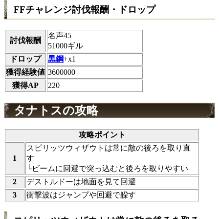
FFチャレンジ討伐報酬・ドロップ
名声45
討伐報酬
51000ギル
ドロップ
黒鋼
+x1
獲得経験値
3600000
獲得AP
220
タナトスの攻略
攻略ポイント
スピリッツウィザウトは常に敵の後ろを取り直
1
す
└ビームに回避で突っ込むと後ろを取りやすい
2
デストルドーは地面を見て回避
3
衝撃波はジャンプや回避で躱す