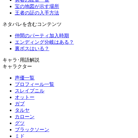
宝の地図が示す場所
王者の証の入手方法
ネタバレを含むコンテンツ
仲間のパーティ加入時期
エンディング分岐はある？
裏ボスはいる？
キャラ･用語解説
キャラクター
声優一覧
プロフィール一覧
スレイプニル
オットー
ガブ
タルヤ
カローン
グツ
ブラックソーン
ミド