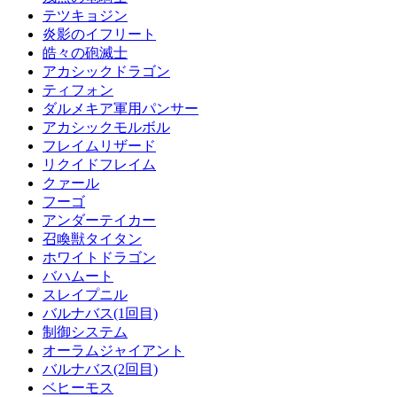
テツキョジン
炎影のイフリート
皓々の砲滅士
アカシックドラゴン
ティフォン
ダルメキア軍用パンサー
アカシックモルボル
フレイムリザード
リクイドフレイム
クァール
フーゴ
アンダーテイカー
召喚獣タイタン
ホワイトドラゴン
バハムート
スレイプニル
バルナバス(1回目)
制御システム
オーラムジャイアント
バルナバス(2回目)
ベヒーモス