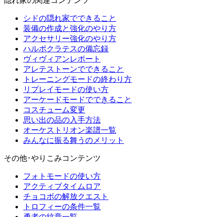
隠れ家の関連コンテンツ
シドの隠れ家でできること
装備の作成と強化のやり方
アクセサリー強化のやり方
ハルポクラテスの備忘録
ヴィヴィアンレポート
アレテストーンでできること
トレーニングモードの終わり方
リプレイモードの使い方
アーケードモードでできること
コスチューム変更
思い出の品の入手方法
オーケストリオン楽譜一覧
みんなに振る舞うのメリット
その他･やりこみコンテンツ
フォトモードの使い方
アクティブタイムロア
チョコボの解放クエスト
トロフィーの条件一覧
勇者の紋章一覧