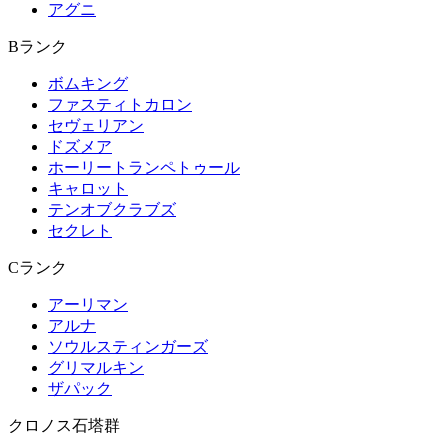
アグニ
Bランク
ボムキング
ファスティトカロン
セヴェリアン
ドズメア
ホーリートランペトゥール
キャロット
テンオブクラブズ
セクレト
Cランク
アーリマン
アルナ
ソウルスティンガーズ
グリマルキン
ザパック
クロノス石塔群