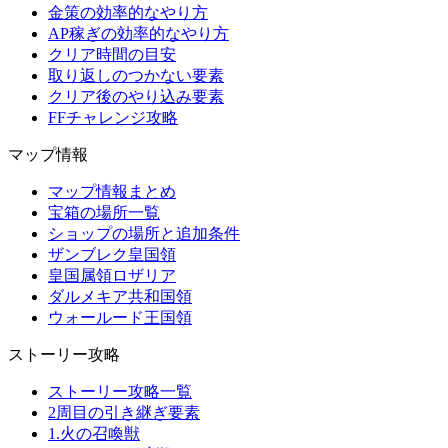
金策の効率的なやり方
AP稼ぎの効率的なやり方
クリア時間の目安
取り返しのつかない要素
クリア後のやり込み要素
FFチャレンジ攻略
マップ情報
マップ情報まとめ
宝箱の場所一覧
ショップの場所と追加条件
ザンブレク皇国領
皇国属領ロザリア
ダルメキア共和国領
ウォールード王国領
ストーリー攻略
ストーリー攻略一覧
2周目の引き継ぎ要素
1.火の召喚獣