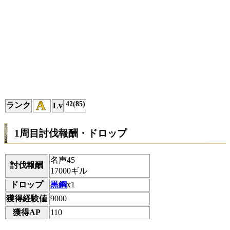
42(85)
ランク
Lv
1周目討伐報酬・ドロップ
名声45
討伐報酬
17000ギル
ドロップ
黒鋼
x1
獲得経験値
9000
獲得AP
110